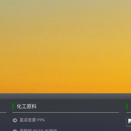
2021-01-30
公司新闻
苯并三氮唑用途浅析！
(1.54k)
2022-09-06
行业新闻
福美钠含量测试方法
(1.52k)
2022-09-06
行业新闻
福美钠作为重金属螯合
剂的使用方法(1.5k)
2022-09-06
行业新闻
化工原料
氯诺昔康 99%
草酸铵 99.5% 化学纯