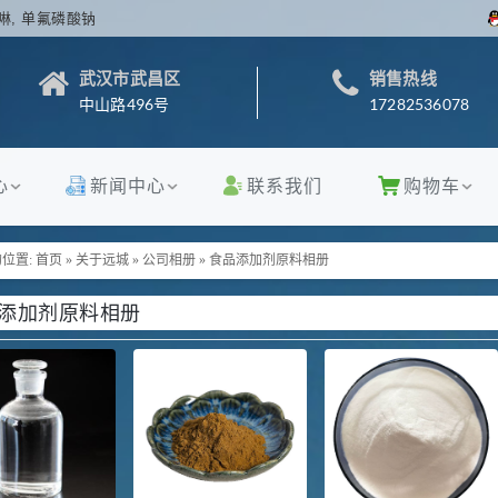
啉, 单氟磷酸钠
武汉市武昌区
销售热线
中山路496号
17282536078
心
新闻中心
联系我们
购物车
位置:
首页
»
关于远城
»
公司相册
»
食品添加剂原料相册
添加剂原料相册