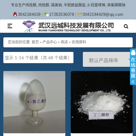
专业生产肉桂酸, 肉桂醛, 福美钠, 半胱胺盐酸盐, 8-羟基喹啉, 单氟磷酸钠
3042184429
17282536078
3042184429@qq.com
TOGGLE
NAVIGATION
您当前的位置:
首页
»
产品中心
»
商店
»
农用原料
显示 1-16 个结果（共 68 个结果）