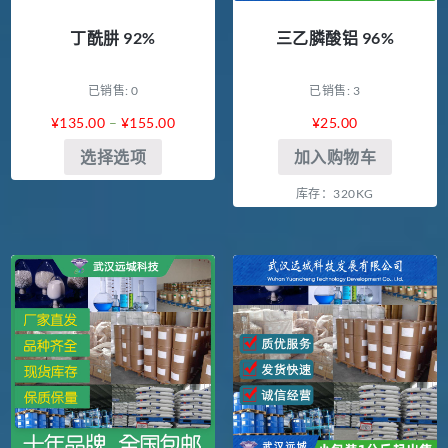
丁酰肼 92%
三乙膦酸铝 96%
已销售: 0
已销售: 3
¥
135.00
–
¥
155.00
¥
25.00
选择选项
加入购物车
库存：320KG