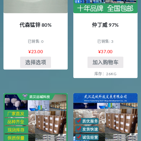
代森锰锌 80%
仲丁威 97%
已销售: 0
已销售: 3
¥
23.00
¥
37.00
选择选项
加入购物车
库存：26KG