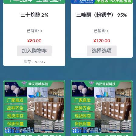
三十烷醇 2%
三唑酮（粉锈宁） 95%
已销售: 0
已销售: 0
¥
80.00
¥
120.00
加入购物车
选择选项
库存：53KG