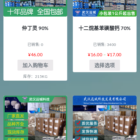
仲丁灵 90%
十二烷基苯磺酸钙 70%
已销售: 0
已销售: 3400
¥
46.00
¥
16.00
–
¥
17.00
加入购物车
选择选项
库存：215KG