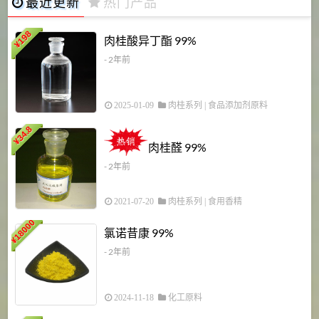
最近更新
热门产品
198
肉桂酸异丁酯 99%
¥
- 2年前
2025-01-09
肉桂系列
|
食品添加剂原料
34.8
2
¥
肉桂醛 99%
- 2年前
2021-07-20
肉桂系列
|
食用香精
18000
1
氯诺昔康 99%
¥
- 2年前
2024-11-18
化工原料