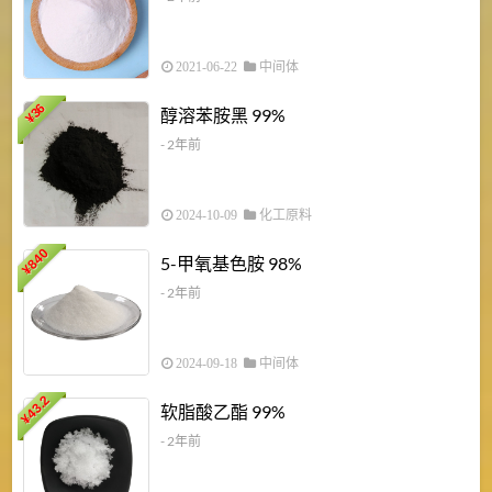
2021-06-22
中间体
1
36
醇溶苯胺黑 99%
¥
¥
- 2年前
2024-10-09
化工原料
840
4
5-甲氧基色胺 98%
¥
- 2年前
2024-09-18
中间体
43.2
3
软脂酸乙酯 99%
¥
¥
- 2年前