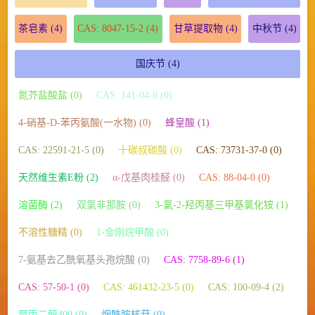
茶皂素
(4)
CAS: 8047-15-2
(4)
甘草提取物
(4)
中秋节
(4)
国庆节
(4)
氮芥盐酸盐 (0)
CAS: 141-04-8 (0)
4-硝基-D-苯丙氨酸(一水物) (0)
蜂皇酸 (1)
CAS: 22591-21-5 (0)
十碳叔碳酸 (0)
CAS: 73731-37-0 (0)
天然维生素E粉 (2)
α-戊基肉桂醛 (0)
CAS: 88-04-0 (0)
溶菌酶 (2)
双氯非那胺 (0)
3-氯-2-羟丙基三甲基氯化铵 (1)
不溶性糖精 (0)
1-金刚烷甲酸 (0)
7-氨基去乙酰氧基头孢烷酸 (0)
CAS: 7758-89-6 (1)
CAS: 57-50-1 (0)
CAS: 461432-23-5 (0)
CAS: 100-09-4 (2)
聚丙二醇400 (0)
烟酰胺核苷 (0)