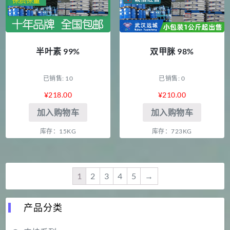
半叶素 99%
双甲脒 98%
已销售: 10
已销售: 0
¥
218.00
¥
210.00
加入购物车
加入购物车
库存：15KG
库存：723KG
1
2
3
4
5
→
产品分类