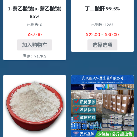
1-萘乙酸钠(α-萘乙酸钠)
丁二酸酐 99.5%
85%
已销售: 0
已销售: 1265
¥
57.00
¥
22.00
–
¥
30.00
加入购物车
选择选项
库存：917KG