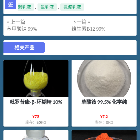
签
聚乳液
,
氯乳液
,
氯偏乳液
« 上一篇
下一篇 »
苯甲酸钠 99%
维生素B12 99%
相关产品
吡罗昔康-β-环糊精 10%
草酸铵 99.5% 化学纯
¥
75
¥
7.2
库存：
65
KG
库存：
0
KG