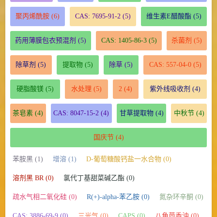
聚丙烯酰胺
(6)
CAS: 7695-91-2
(5)
维生素E醋酸酯
(5)
药用薄膜包衣预混剂
(5)
CAS: 1405-86-3
(5)
杀菌剂
(5)
除草剂
(5)
提取物
(5)
除草
(5)
CAS: 557-04-0
(5)
硬脂酸镁
(5)
水处理
(5)
2
(4)
紫外线吸收剂
(4)
茶皂素
(4)
CAS: 8047-15-2
(4)
甘草提取物
(4)
中秋节
(4)
国庆节
(4)
苯胺黑 (1)
增溶 (1)
D-葡萄糖酸钙盐一水合物 (0)
溶剂黑 BR (0)
氯代丁基甜菜碱乙酯 (0)
疏水气相二氧化硅 (0)
R(+)-alpha-苯乙胺 (0)
氮杂环辛酮 (0)
CAS: 3886-69-9 (0)
三光气 (0)
CAPS (0)
八角茴香油 (0)