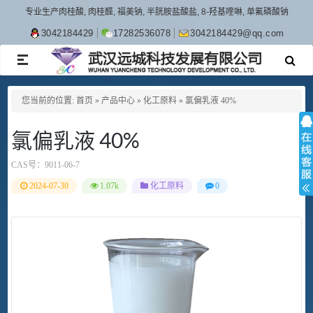
专业生产肉桂酸, 肉桂醛, 福美钠, 半胱胺盐酸盐, 8-羟基喹啉, 单氟磷酸钠
3042184429
17282536078
3042184429@qq.com
TOGGLE
NAVIGATION
您当前的位置:
首页
»
产品中心
»
化工原料
»
氯偏乳液 40%
氯偏乳液 40%
CAS号：
9011-06-7
2024-07-30
1.07k
化工原料
0