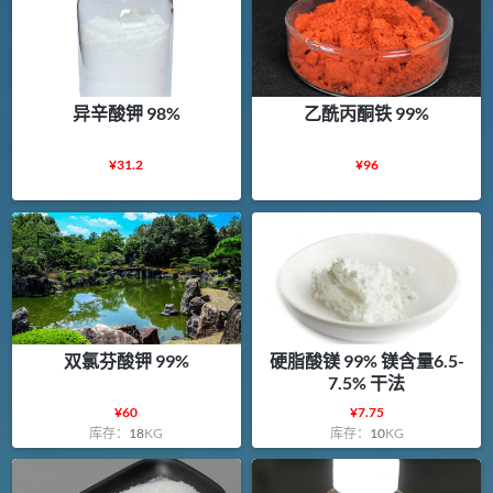
异辛酸钾 98%
乙酰丙酮铁 99%
¥
31.2
¥
96
双氯芬酸钾 99%
硬脂酸镁 99% 镁含量6.5-
7.5% 干法
¥
60
¥
7.75
库存：
18
KG
库存：
10
KG