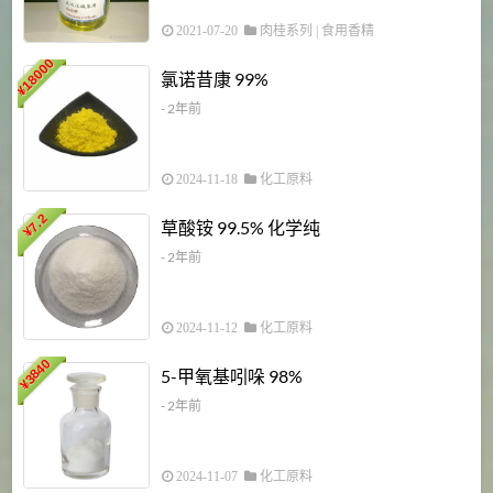
2021-07-20
肉桂系列
|
食用香精
18000
1
氯诺昔康 99%
¥
- 2年前
2024-11-18
化工原料
7.2
草酸铵 99.5% 化学纯
¥
- 2年前
2024-11-12
化工原料
3840
5-甲氧基吲哚 98%
¥
- 2年前
2024-11-07
化工原料