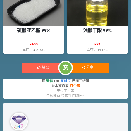
硫酸亚乙酯 99%
油酸丁酯 99%
¥
400
¥
21
库存：
0.01
KG
库存：
141
KG
赏
赞
13
分享
用
微信
OR
支付宝
扫描二维码
为本文作者
打个赏
支付宝打赏
金额随意 快来“打”我呀～