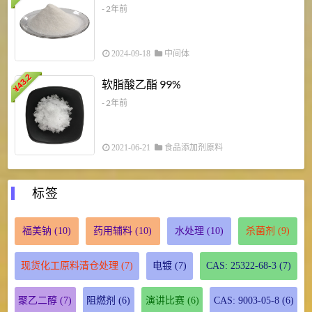
- 2年前
2024-09-18
中间体
43.2
3
软脂酸乙酯 99%
¥
¥
- 2年前
2021-06-21
食品添加剂原料
标签
福美钠
(10)
药用辅料
(10)
水处理
(10)
杀菌剂
(9)
现货化工原料清仓处理
(7)
电镀
(7)
CAS: 25322-68-3
(7)
聚乙二醇
(7)
阻燃剂
(6)
演讲比赛
(6)
CAS: 9003-05-8
(6)