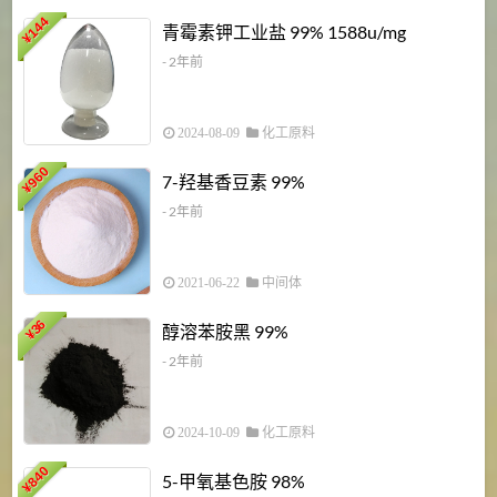
6
144
青霉素钾工业盐 99% 1588u/mg
¥
¥
- 2年前
2024-08-09
化工原料
960
7-羟基香豆素 99%
¥
- 2年前
2021-06-22
中间体
1
36
醇溶苯胺黑 99%
¥
¥
- 2年前
2024-10-09
化工原料
840
4
5-甲氧基色胺 98%
¥