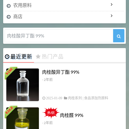
农用原料
商店
肉桂酸异丁酯 99%
最近更新
热门产品
198
肉桂酸异丁酯 99%
¥
- 2年前
2025-01-09
肉桂系列
|
食品添加剂原料
34.8
2
¥
肉桂醛 99%
- 2年前