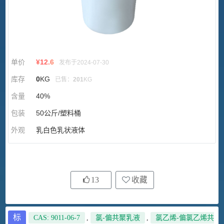
单价
¥
12.6
发布于2024-07-30
库存
0
KG
已售：
201
KG
含量
40%
包装
50公斤/塑料桶
外观
乳白色乳状液体
13
收藏
标
CAS: 9011-06-7
,
氯-偏共聚乳液
,
氯乙烯-偏氯乙烯共