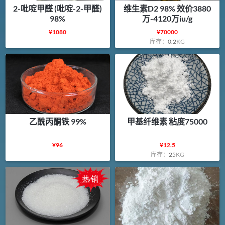
2-吡啶甲醛 (吡啶-2-甲醛)
维生素D2 98% 效价3880
98%
万-4120万iu/g
¥
1080
¥
70000
库存：
0.2
KG
乙酰丙酮铁 99%
甲基纤维素 粘度75000
¥
96
¥
12.5
库存：
25
KG