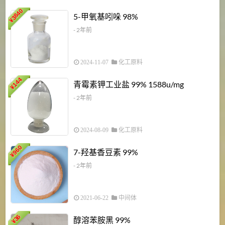
3840
5-甲氧基吲哚 98%
¥
- 2年前
2024-11-07
化工原料
6
144
青霉素钾工业盐 99% 1588u/mg
¥
¥
- 2年前
2024-08-09
化工原料
960
7-羟基香豆素 99%
¥
- 2年前
2021-06-22
中间体
1
36
醇溶苯胺黑 99%
¥
¥