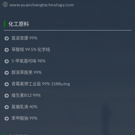
www.yuanchengtechnology.com
化工原料
氯诺昔康 99%
草酸铵 99.5% 化学纯
5-甲氧基吲哚 98%
醇溶苯胺黑 99%
青霉素钾工业盐 99% 1588u/mg
维生素B12 99%
氯偏乳液 40%
苯甲酸钠 99%