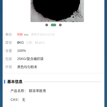
单价
¥
36
发布于2024-10-09
¥
48
库存
0
KG
已售：
50.2
KG
含量
100%
包装
25KG/复合编织袋
外观
黑色均匀粉末
基本信息
产品名称： 醇溶苯胺黑
CAS： 无