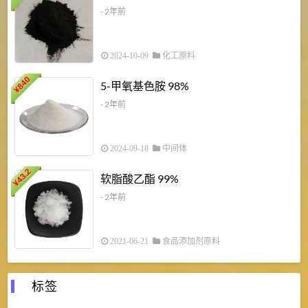
- 2年前
2024-10-09
化工原料
840
4
5-甲氧基色胺 98%
¥
- 2年前
2024-09-18
中间体
43.2
3
软脂酸乙酯 99%
¥
¥
- 2年前
2021-06-21
食品添加剂原料
标签