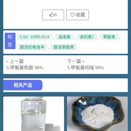
6
收藏
标
CAS: 11099-03-9
,
油溶黑
,
溶剂黑5
,
苯胺黑
,
签
醇溶尼格洛辛
,
醇溶苯胺黑
« 上一篇
下一篇 »
5-甲氧基色胺 98%
5-甲氧基吲哚 98%
相关产品