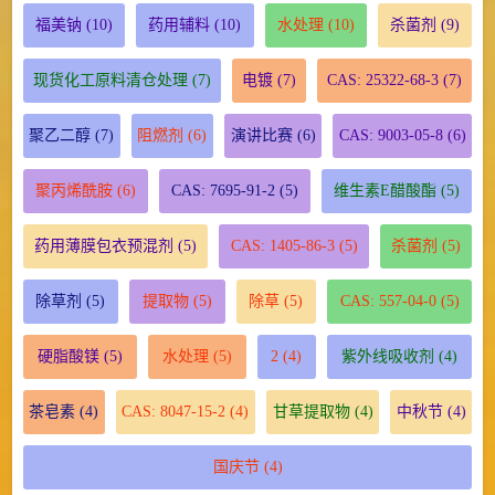
福美钠
(10)
药用辅料
(10)
水处理
(10)
杀菌剂
(9)
现货化工原料清仓处理
(7)
电镀
(7)
CAS: 25322-68-3
(7)
聚乙二醇
(7)
阻燃剂
(6)
演讲比赛
(6)
CAS: 9003-05-8
(6)
聚丙烯酰胺
(6)
CAS: 7695-91-2
(5)
维生素E醋酸酯
(5)
药用薄膜包衣预混剂
(5)
CAS: 1405-86-3
(5)
杀菌剂
(5)
除草剂
(5)
提取物
(5)
除草
(5)
CAS: 557-04-0
(5)
硬脂酸镁
(5)
水处理
(5)
2
(4)
紫外线吸收剂
(4)
茶皂素
(4)
CAS: 8047-15-2
(4)
甘草提取物
(4)
中秋节
(4)
国庆节
(4)