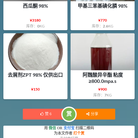
西瓜酮 98%
甲基三苯基碘化膦 98%
¥
3180
¥
770
库存：
0
KG
库存：
2.6
KG
去屑剂ZPT 98% 仅供出口
阿魏酸异辛酯 粘度
≥800.0mpa.s
¥
150
¥
900
库存：
7
KG
赏
赞
6
分享
用
微信
OR
支付宝
扫描二维码
为本文作者
打个赏