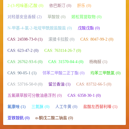
2-(3-吲哚基)乙酸 (0)
依巴斯汀 (0)
肝乐 (0)
对羟基安息香醛 (2)
草酸铵 (0)
姬松茸提取物 (0)
N-甲基-4-氯-2-吡啶甲酰胺盐酸盐 (0)
戊酸戊酯 (0)
CAS: 24598-73-0 (1)
滚揉卡拉胶 (0)
CAS: 8047-99-2 (0)
CAS: 623-47-2 (0)
CAS: 763114-26-7 (0)
CAS: 26762-93-6 (0)
CAS: 31570-04-4 (0)
杨梅醛 (1)
CAS: 90-05-1 (1)
邻苯二甲酸二正丁酯 (0)
均苯三甲酰氯 (0)
CAS: 53716-50-0 (0)
留兰香油 (1)
CAS: 83732-66-5 (0)
五氟磺草胺可分散油悬浮剂 (0)
CAS: 6358-30-1 (0)
氟康唑 (1)
三氮脒 (0)
人工牛黄 (0)
盐酸左西替利嗪 (1)
亚铁铵矾 (0)
α-酮戊二酸二钠盐 (0)