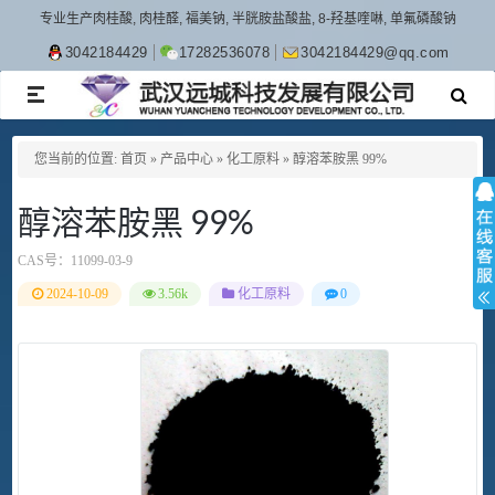
专业生产肉桂酸, 肉桂醛, 福美钠, 半胱胺盐酸盐, 8-羟基喹啉, 单氟磷酸钠
3042184429
17282536078
3042184429@qq.com
TOGGLE
NAVIGATION
您当前的位置:
首页
»
产品中心
»
化工原料
»
醇溶苯胺黑 99%
醇溶苯胺黑 99%
CAS号：
11099-03-9
2024-10-09
3.56k
化工原料
0