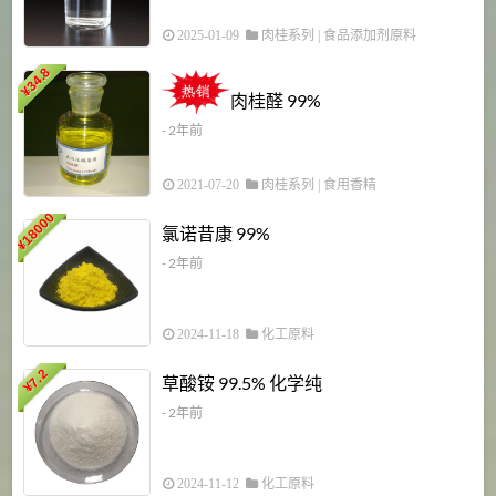
2025-01-09
肉桂系列
|
食品添加剂原料
34.8
2
¥
肉桂醛 99%
- 2年前
2021-07-20
肉桂系列
|
食用香精
18000
1
氯诺昔康 99%
¥
- 2年前
2024-11-18
化工原料
7.2
草酸铵 99.5% 化学纯
¥
- 2年前
2024-11-12
化工原料