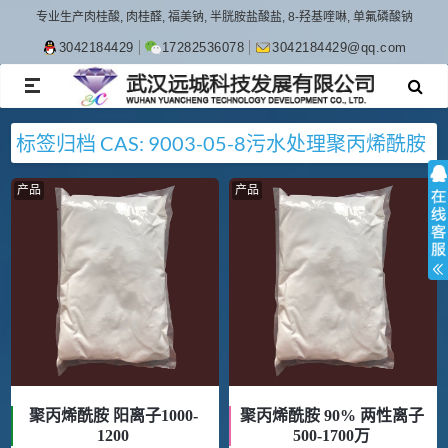
专业生产肉桂酸, 肉桂醛, 福美钠, 半胱胺盐酸盐, 8-羟基喹啉, 单氟磷酸钠
3042184429
17282536078
3042184429@qq.com
TOGGLE
NAVIGATION
标签归档
CAS: 9003-05-8
污水处理
聚丙烯酰胺
产品
产品
聚丙烯酰胺 阳离子1000-
聚丙烯酰胺 90% 两性离子
1200
500-1700万