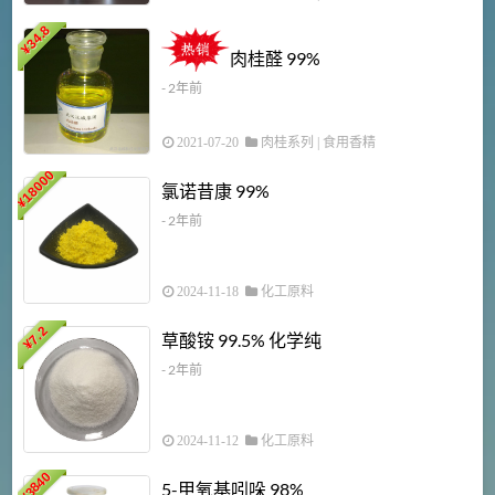
34.8
2
¥
肉桂醛 99%
- 2年前
2021-07-20
肉桂系列
|
食用香精
18000
1
氯诺昔康 99%
¥
- 2年前
2024-11-18
化工原料
7.2
草酸铵 99.5% 化学纯
¥
- 2年前
2024-11-12
化工原料
3840
5-甲氧基吲哚 98%