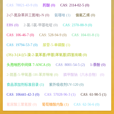
CAS: 78821-43-9 (0)
肟醚 (0)
CAS: 2114-02-5 (0)
2-(7-氮杂苯并三氮唑)-N (0)
氨噻唑 (1)
偏氟乙烯 (0)
EBS (0)
2-氯-5氯-甲基吡啶 (0)
CAS: 2370-88-9 (0)
CAS: 106-46-7 (0)
CAS: 528-94-9 (0)
CAS: 104-01-8 (1)
CAS: 19794-53-7 (0)
尿苷-5-单磷酸 (1)
(3S)-3-[4-[(5-溴-2-氯苯基)甲基]苯氧基]四氢呋喃 (0)
头孢唑肟中间体 7-ANCA (0)
CAS: 8001-54-5 (2)
1-萘酚 (0)
2-巯基-5-甲氧基-1H-苯并咪唑 (0)
膦甲酸钠（六水合物） (0)
食品添加剂标准目录 (1)
紫外吸收剂UV-120 (0)
CAS: 106441-42-3 (0)
CAS: 57028-96-3 (1)
CAS: 61-90-5 (1)
氰尿酸三聚氰胺 (0)
葡萄糖酸内酯 (1)
CAS: 62-56-6 (0)