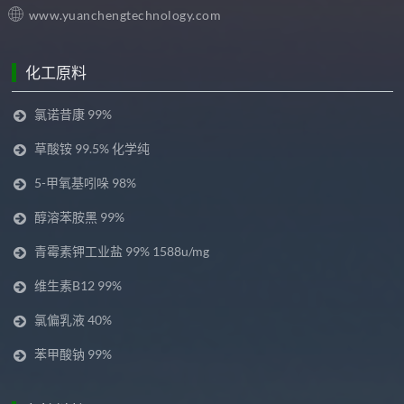
www.yuanchengtechnology.com
化工原料
氯诺昔康 99%
草酸铵 99.5% 化学纯
5-甲氧基吲哚 98%
醇溶苯胺黑 99%
青霉素钾工业盐 99% 1588u/mg
维生素B12 99%
氯偏乳液 40%
苯甲酸钠 99%