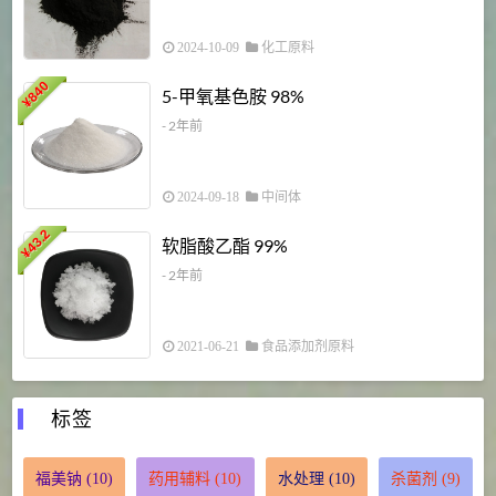
2024-10-09
化工原料
840
4
5-甲氧基色胺 98%
¥
- 2年前
2024-09-18
中间体
43.2
3
软脂酸乙酯 99%
¥
¥
- 2年前
2021-06-21
食品添加剂原料
标签
福美钠
(10)
药用辅料
(10)
水处理
(10)
杀菌剂
(9)