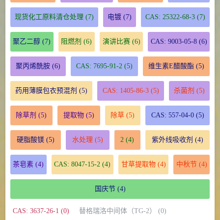
现货化工原料清仓处理
(7)
电镀
(7)
CAS: 25322-68-3
(7)
聚乙二醇
(7)
阻燃剂
(6)
演讲比赛
(6)
CAS: 9003-05-8
(6)
聚丙烯酰胺
(6)
CAS: 7695-91-2
(5)
维生素E醋酸酯
(5)
药用薄膜包衣预混剂
(5)
CAS: 1405-86-3
(5)
杀菌剂
(5)
除草剂
(5)
提取物
(5)
除草
(5)
CAS: 557-04-0
(5)
硬脂酸镁
(5)
水处理
(5)
2
(4)
紫外线吸收剂
(4)
茶皂素
(4)
CAS: 8047-15-2
(4)
甘草提取物
(4)
中秋节
(4)
国庆节
(4)
CAS: 3637-26-1 (0)
替格瑞洛中间体（TG-2） (0)