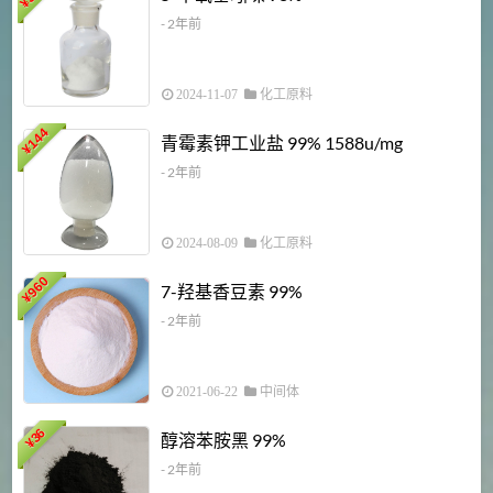
¥
- 2年前
2024-11-07
化工原料
6
144
青霉素钾工业盐 99% 1588u/mg
¥
¥
- 2年前
2024-08-09
化工原料
960
7-羟基香豆素 99%
¥
- 2年前
2021-06-22
中间体
1
36
醇溶苯胺黑 99%
¥
¥
- 2年前