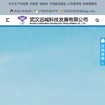
专业生产肉桂酸, 肉桂醛, 福美钠, 半胱胺盐酸盐, 8-羟基喹啉, 单氟磷酸钠
3042184429
17282536078
3042184429@qq.com
TOGGLE
NAVIGATION