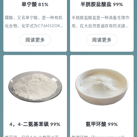
单宁酸 81%
半胱胺盐酸盐 99%
维中，微晶纤维素约占70%，另
外的30%为无定形。 微晶纤维素
鞣酸，又名单宁酸，是一种有机
半胱胺盐酸盐是一种具备生理作
广泛应用于制药、化妆品、食品
化合物，化学式为C76H52O4
用、在大自然普遍存有的关键物
等行业，不同的微粒大小和含水
6，为黄色或棕黄色粉末，其水溶
质。它在动物与植物身体是各组
量有不同的特征和应用范围。 微
阅读更多
阅读更多
液与铁盐溶液相遇变蓝黑色，加
织体细胞用于防御力有害物和提
晶纤维素尤其是在高温加工过程
亚硫酸钠可延缓变色。在工业
升魅力的一种碳水化合物，也是
中能稳定泡沫和乳状液;形成似油
上，鞣酸被大量应用于鞣革与制
构成蛋白的20多种多样碳水化合
膏质构的凝胶;提高果胶和淀粉凝
造蓝墨水。鞣酸能使蛋白质凝
物之一，而且是唯一具备特异性
胶的耐热性;提高黏附力;替代脂肪
固。人们把生猪皮、生牛皮用鞣
巯基(-SH)的碳水化合物。 可作
和油以及控制冰晶生长。微晶纤
酸进行化学处理，能使生皮中的
为面包发酵硫化促进剂、防腐
维素之所以能稳定乳状液与泡沫
可溶性蛋白质凝固。于是，本来
剂；加快谷蛋白的产生，避免脆
是由于微晶纤维素吸附在界面上
放上几天就会发臭腐烂的生皮，
化；用以纯天然水果汁可避免Vc
并加固了界面膜，微晶纤维素是
变成了漂亮、干净、柔韧、经久
的空气氧化和褐变；对丙烯腈及
低脂冰淇淋和其他冷冻甜食产品
耐用的皮革。这种制革工序，叫
脂环代谢性酸中毒有祛毒功效；
的常用配料。 微晶纤维素广泛用
4，4-二氨基苯砜 99%
氨甲环酸 99%
做皮革鞣制。
防止射线损害功效；医治支气管
在口服制剂和食品中，是相对无
炎和止咳化痰功效。