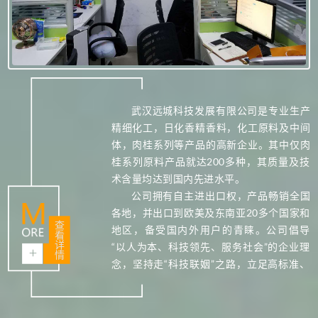
武汉远城科技发展有限公司是专业生产
精细化工，日化香精香料，化工原料及中间
体，肉桂系列等产品的高新企业。其中仅肉
桂系列原料产品就达200多种，其质量及技
术含量均达到国内先进水平。
公司拥有自主进出口权，产品畅销全国
各地，并出口到欧美及东南亚20多个国家和
查
地区，备受国内外用户的青睐。公司倡导
看
详
“以人为本、科技领先、服务社会”的企业理
情
念，坚持走“科技联姻”之路，立足高标准、
新技术、高质量。公司拥有一批从事化工管
理、生产、开发的高科技人才，各类专业技
术人员占有公司总人数的30%，致力于高新