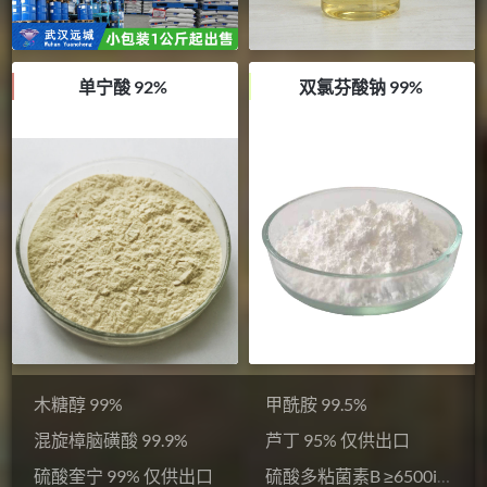
单宁酸 92%
双氯芬酸钠 99%
木糖醇 99%
甲酰胺 99.5%
混旋樟脑磺酸 99.9%
芦丁 95% 仅供出口
硫酸奎宁 99% 仅供出口
硫酸多粘菌素B ≥6500iu/mg