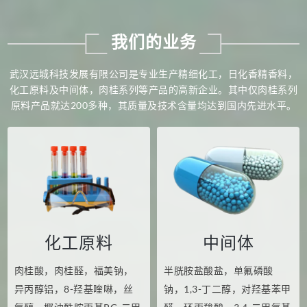
技术产品的研究、开发、生产，将不断创新
的产品推向市场。
我们的业务
公司视质量为企业之根本，公司坚持“以
人为本、科技领先、远城服务、诚信永远”
武汉远城科技发展有限公司是专业生产精细化工，日化香精香料，
的服务宗旨。以质量求生存；以服务创效
化工原料及中间体，肉桂系列等产品的高新企业。其中仅肉桂系列
益；以法纪立信誉。
原料产品就达200多种，其质量及技术含量均达到国内先进水平。
我们竭诚希望同更多的国内外厂商，贸
易公司合作，携手共进，共创美好未来！
化工原料
中间体
肉桂酸，肉桂醛，福美钠，
半胱胺盐酸盐，单氟磷酸
异丙醇铝，8-羟基喹啉，丝
钠，1,3-丁二醇，对羟基苯甲