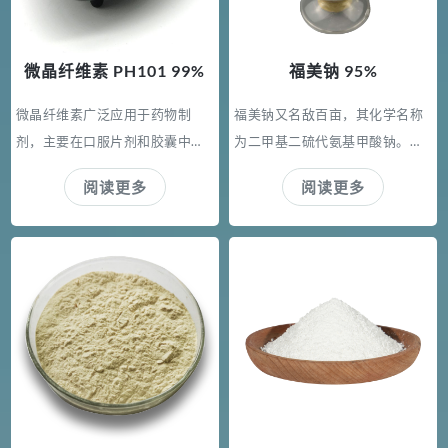
微晶纤维素 PH101 99%
福美钠 95%
微晶纤维素广泛应用于药物制
福美钠又名敌百亩，其化学名称
剂，主要在口服片剂和胶囊中用
为二甲基二硫代氨基甲酸钠。福
作稀释剂和粘合剂，不仅可用于
美钠纯品为鳞片状白色结晶，有
阅读更多
阅读更多
湿法制粒也可用于干法直接压
轻微氨味，极易溶于水。主要用
片。还有一定的润滑和崩解作
作乳聚丁苯橡胶、丁腈橡胶、丁
用，在片剂制备中非常有用。 微
苯胶乳、丁腈胶乳的终止剂。用
晶纤维素，主要成分为以β-1，4-
作工业杀菌剂、金属沉淀剂、橡
葡萄糖苷键结合的直链式多糖类
胶制品的硫化促进剂及农业杀虫
物质，是天然纤维素经稀酸水解
剂等。也是杀菌剂福美双、福美
至极限聚合度(LOOP)的可自由流
铁、福美铵、福美锌、福美镍的
动的极细微的短棒状或粉末状多
中间体。
孔状颗粒，组成的白色、无臭、
无味的结晶粉末。 在一般植物纤