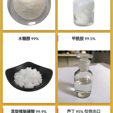
木糖醇 99%
甲酰胺 99.5%
混旋樟脑磺酸 99.9%
芦丁 95% 仅供出口