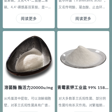
毒和无刺激性的物质。口服不吸
氨苯砜，又名4,4'-二氨基二苯
氨甲环酸（Tranexamic acid），
收，几乎无潜在毒性。大量使用
砜、4,4'-磺酰基双苯胺，是一种
又名传明酸、凝血酸、止血环
可引起轻度腹泻，作为药物制剂
有机化合物，化学式为C12H12
酸，化学名称为反-4-氨甲基环己
阅读更多
阅读更多
辅料无困难。 滥用含微晶纤维素
N2O2S，是一种抗麻风病药。
烷甲酸，是一种有机化合物，化
的制剂，如吸入或注射给药，都
学式为C8H15NO2，主要用作止
会导致纤维素肉芽肿。
血药。
青霉素钾工业盐 99% 1588u/mg
溶菌酶 酶活力20000u/mg
从鸡蛋清中提取，可以溶解细胞
对大多数革兰氏阳性菌、部分阴
壁，对革兰氏阳性菌具有广谱杀
性菌均有杀灭作用。对繁殖期细
菌作用。 典型的应用：卫生用品
菌、革兰氏阳性菌作用强。