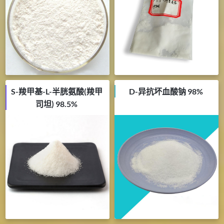
S-羧甲基-L-半胱氨酸(羧甲
D-异抗坏血酸钠 98%
司坦) 98.5%