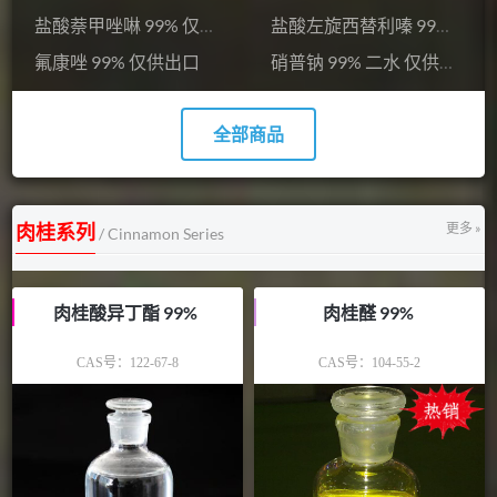
盐酸萘甲唑啉 99% 仅供出口
盐酸左旋西替利嗪 99% 仅供出口
氟康唑 99% 仅供出口
硝普钠 99% 二水 仅供科研
全部商品
肉桂系列
更多 »
/ Cinnamon Series
肉桂酸异丁酯 99%
肉桂醛 99%
CAS号：
122-67-8
CAS号：
104-55-2