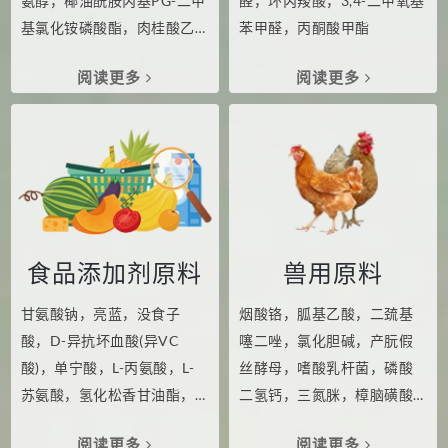
氨醇，椰油酰胺丙基PG-二甲
醛，环丙羧酸，3,4-二甲氧基
基氯化铵磷酸酯，肉桂酸乙
苯甲醛，丙酮酸甲酯
酯
阅读更多
阅读更多
食品添加剂原料
兽用原料
甘氨酸钠，亮蓝，没食子
烟酸铬，胍基乙酸，二巯基
酸，D-异抗坏血酸(异VC
噻二唑，氯化胆碱，产朊假
酸)，单宁酸，L-丙氨酸，L-
丝酵母，嗜酸乳杆菌，磷酸
苏氨酸，氢化松香甘油酯，
二氢钙，三氮脒，樟脑磺酸
N-甲基吗啉-N-氧化物，N-乙
钠
阅读更多
阅读更多