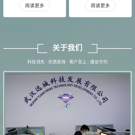
阅读更多
阅读更多
(牙膏，漱口水，口洁剂，口香
糖)，药品(滴眼液，润喉液，口
含片，肠溶片)， 保鲜剂(鲜肉、
水产品中应用，可显著延长常温
及冷藏条件下的保质期；葡萄酒
关于我们
等低度酒防腐保鲜； 奶酪生产中
放置发酵时产生的异昧及气泡)；
科技领先 · 优质高效 · 客户至上 · 遵信守约
营养强化(母乳化奶粉，特种奶及
饮料， 特种饲料)。