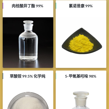
肉桂酸异丁酯 99%
氯诺昔康 99%
草酸铵 99.5% 化学纯
5-甲氧基吲哚 98%