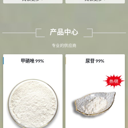
酰-D-氨基葡萄糖，茴香基丙
酮
产品中心
专业的供应商
甲硝唑 99%
尿苷 99%