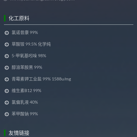
化工原料
氯诺昔康 99%
草酸铵 99.5% 化学纯
5-甲氧基吲哚 98%
醇溶苯胺黑 99%
青霉素钾工业盐 99% 1588u/mg
维生素B12 99%
氯偏乳液 40%
苯甲酸钠 99%
友情链接