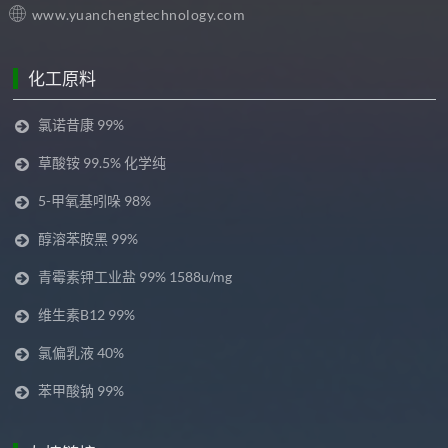
www.yuanchengtechnology.com
化工原料
氯诺昔康 99%
草酸铵 99.5% 化学纯
5-甲氧基吲哚 98%
醇溶苯胺黑 99%
青霉素钾工业盐 99% 1588u/mg
维生素B12 99%
氯偏乳液 40%
苯甲酸钠 99%