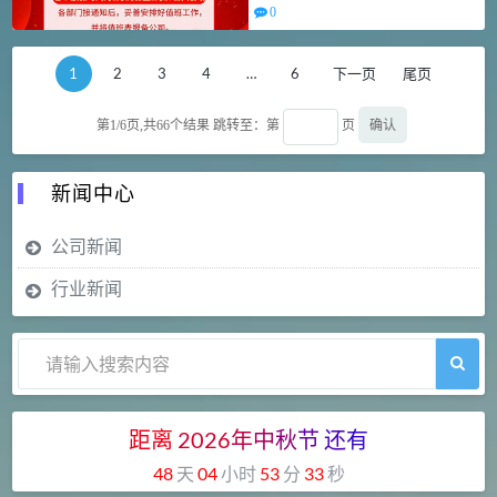
0
1
2
3
4
…
6
下一页
尾页
确认
第1/6页,共
66
个结果
跳转至：第
页
新闻中心
公司新闻
行业新闻
距离
2026
年
中
秋
节
还
有
48
天
04
小时
53
分
32
秒