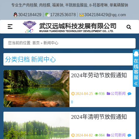
专业生产肉桂酸, 肉桂醛, 福美钠, 半胱胺盐酸盐, 8-羟基喹啉, 单氟磷酸钠
3042184429
17282536078
3042184429@qq.com
TOGGLE
NAVIGATION
您当前的位置:
首页
»
新闻中心
分类归档 新闻中心
2024年劳动节放假通知
2024-04-25
936
公司新闻
0
2024年清明节放假通知
2024-04-02
964
公司新闻