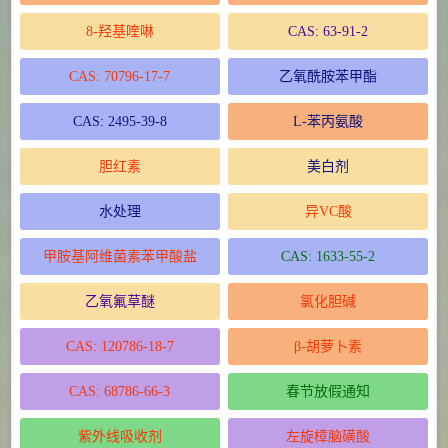
8-羟基喹啉
CAS: 63-91-2
CAS: 70796-17-7
乙氧酰胺苯甲酯
CAS: 2495-39-8
L-苯丙氨酸
胆红素
美白剂
水处理
异VC酸
甲胺基阿维菌素苯甲酸盐
CAS: 1633-55-2
乙氧氟草醚
氯化胆碱
CAS: 120786-18-7
β-胡萝卜素
CAS: 68786-66-3
春节放假通知
紫外线吸收剂
左旋樟脑磺酸