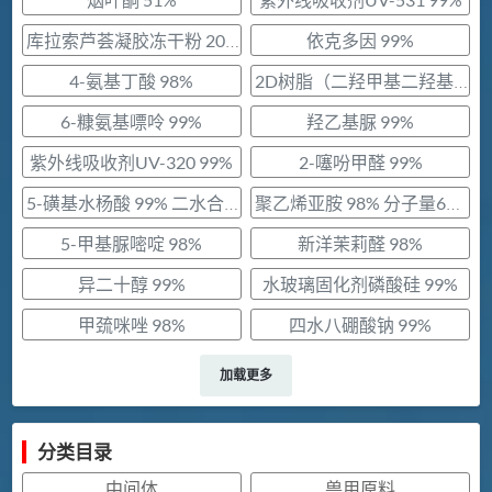
依克多因 99%
库拉索芦荟凝胶冻干粉 200:1
4-氨基丁酸 98%
2D树脂（二羟甲基二羟基亚乙基脲）45%
6-糠氨基嘌呤 99%
羟乙基脲 99%
紫外线吸收剂UV-320 99%
2-噻吩甲醛 99%
5-磺基水杨酸 99% 二水合物
聚乙烯亚胺 98% 分子量600 粘度500-2500 日本触媒
5-甲基脲嘧啶 98%
新洋茉莉醛 98%
异二十醇 99%
水玻璃固化剂磷酸硅 99%
甲巯咪唑 98%
四水八硼酸钠 99%
加载更多
分类目录
中间体
兽用原料