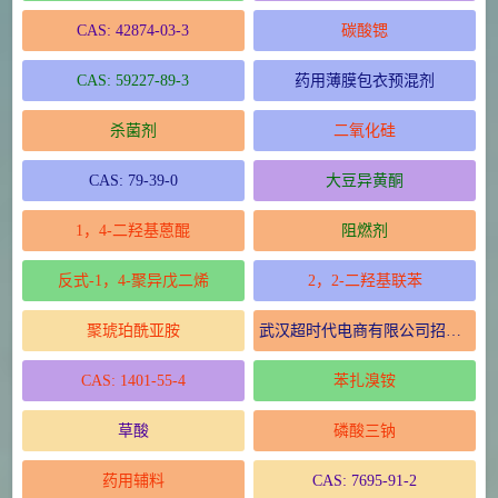
CAS: 42874-03-3
碳酸锶
CAS: 59227-89-3
药用薄膜包衣预混剂
杀菌剂
二氧化硅
CAS: 79-39-0
大豆异黄酮
1，4-二羟基蒽醌
阻燃剂
反式-1，4-聚异戊二烯
2，2-二羟基联苯
聚琥珀酰亚胺
武汉超时代电商有限公司招聘启事
CAS: 1401-55-4
苯扎溴铵
草酸
磷酸三钠
药用辅料
CAS: 7695-91-2