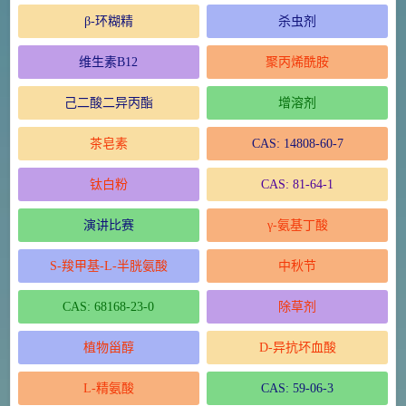
β-环糊精
杀虫剂
维生素B12
聚丙烯酰胺
己二酸二异丙酯
增溶剂
茶皂素
CAS: 14808-60-7
钛白粉
CAS: 81-64-1
演讲比赛
γ-氨基丁酸
S-羧甲基-L-半胱氨酸
中秋节
CAS: 68168-23-0
除草剂
植物甾醇
D-异抗坏血酸
L-精氨酸
CAS: 59-06-3