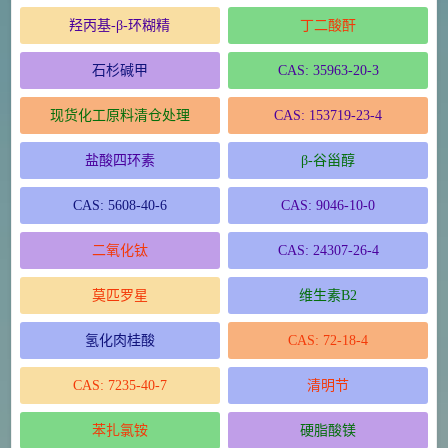
羟丙基-β-环糊精
丁二酸酐
石杉碱甲
CAS: 35963-20-3
现货化工原料清仓处理
CAS: 153719-23-4
盐酸四环素
β-谷甾醇
CAS: 5608-40-6
CAS: 9046-10-0
二氧化钛
CAS: 24307-26-4
莫匹罗星
维生素B2
氢化肉桂酸
CAS: 72-18-4
CAS: 7235-40-7
清明节
苯扎氯铵
硬脂酸镁