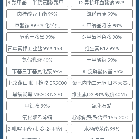
D-异抗坏血酸钠 98%
S-羧甲基-L-半胱氨酸(羧甲司坦) 98.5%
肉桂酸异丁酯 99%
氯诺昔康 99%
草酸铵 99.5% 化学纯
5-甲氧基吲哚 98%
醇溶苯胺黑 99%
5-甲氧基色胺 98%
维生素B12 99%
青霉素钾工业盐 99% 1588u/mg
氯偏乳液 40%
苯甲酸钠 99%
苄基三丁基氯化铵 99%
DL-泛解酸内酯 95%
北京燕山 顺丁橡胶 BR9000
聚己内酯二元醇 日本大赛璐PCL205
黑猫炭黑 M8303 N330
维生素D3 98% 效价40M iu/g
甲钴胺 99%
氧化石蜡
氧化聚乙烯蜡
柠檬酸铁 铁含量16.5-20.0%
水杨酸苯酯 99%
2-吡啶甲醛 (吡啶-2-甲醛) 98%