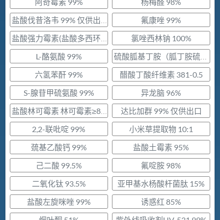
阿奇霉素 99%
杨梅醛 98%
氟康唑 99%
盐酸伐昔洛韦 99% 仅供出口
氯唑西林钠 100%
盐酸强力霉素(盐酸多西环素) 89.6%
L-酪氨酸 99%
硫酸胍基丁胺（胍丁胺硫酸盐） 99%
六氢苯酐 99%
醋酸丁酸纤维素 381-0.5
S-腺苷甲硫氨酸 99%
异龙脑 96%
达比加群 99% 仅供出口
盐酸林可霉素 林可霉素≥82.5% 仅供出口
2,2-联吡啶 99%
小米草提取物 10:1
巯基乙酸钙 99%
盐酸土霉素 95%
己二酸 99.5%
氟啶胺 98%
二氧化钛 93.5%
亚甲基水杨酸杆菌肽 15%
盐酸左旋咪唑 99%
诱惑红 85%
烟叶酮 51%
紫外线吸收剂UV-531 99%