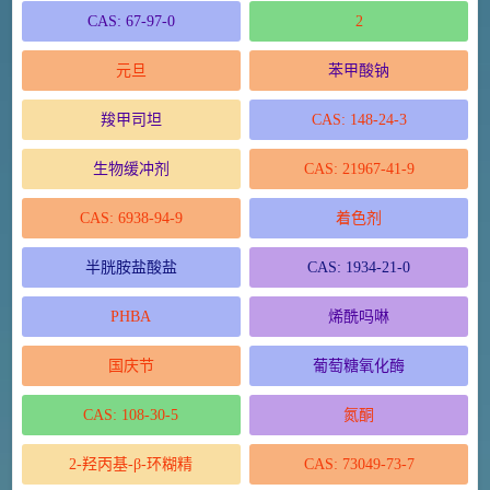
CAS: 67-97-0
2
元旦
苯甲酸钠
羧甲司坦
CAS: 148-24-3
生物缓冲剂
CAS: 21967-41-9
CAS: 6938-94-9
着色剂
半胱胺盐酸盐
CAS: 1934-21-0
PHBA
烯酰吗啉
国庆节
葡萄糖氧化酶
CAS: 108-30-5
氮酮
2-羟丙基-β-环糊精
CAS: 73049-73-7