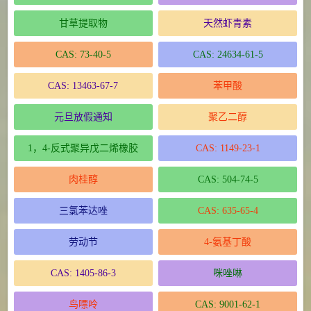
甘草提取物
天然虾青素
CAS: 73-40-5
CAS: 24634-61-5
CAS: 13463-67-7
苯甲酸
元旦放假通知
聚乙二醇
1，4-反式聚异戊二烯橡胶
CAS: 1149-23-1
肉桂醇
CAS: 504-74-5
三氯苯达唑
CAS: 635-65-4
劳动节
4-氨基丁酸
CAS: 1405-86-3
咪唑啉
鸟嘌呤
CAS: 9001-62-1