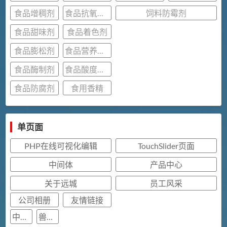
食品增稠剂
食品抗氧化剂
饲料防霉剂
食品甜味剂
食品着色剂
食品膨松剂
食品营养强化剂
食品酶制剂
食品酸度调节剂
食品防腐剂
食用香精
单页面
PHP在线可视化编辑
TouchSlider页面
中间体
产品中心
关于远城
员工风采
公司相册
友情链接
中间体相册
兽用原料相册