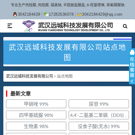
专业生产肉桂酸, 肉桂醛, 福美钠, 半胱胺盐酸盐, 8-羟基喹啉, 单氟磷酸钠
3042184429
17282536078
3042184429@qq.com
TOGGLE
NAVIGATION
武汉远城科技发展有限公司站点地
图
武汉远城科技发展有限公司
»
站点地图
最新文章
甲硝唑 99%
尿苷 99%
四甲基硫脲 98%
4,4′-二氨基二苯砜（DDS) 99.5%
生物素 98%
没食子酸(无水) 99%