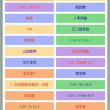
CAS: 110-27-0
脂肪酶
除草
3-苯丙酸
TPI
乙二醇苯醚
玻璃酸
CAS: 472-61-7
山梨酸钾
花生四烯酸
光引发剂
CAS: 128446-35-5
维生素U
噻虫啉
L-半胱氨酸盐酸盐一水物
CAS: 501-36-0
球虫酯
CAS: 111988-49-9
CAS: 56-12-2
玻尿酸