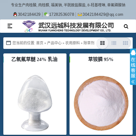
专业生产肉桂酸, 肉桂醛, 福美钠, 半胱胺盐酸盐, 8-羟基喹啉, 单氟磷酸钠
3042184429
17282536078
3042184429@qq.com
TOGGLE
NAVIGATION
您当前的位置:
首页
»
产品中心
»
农用原料
»
除草剂
乙氧氟草醚 24% 乳油
草铵膦 95%