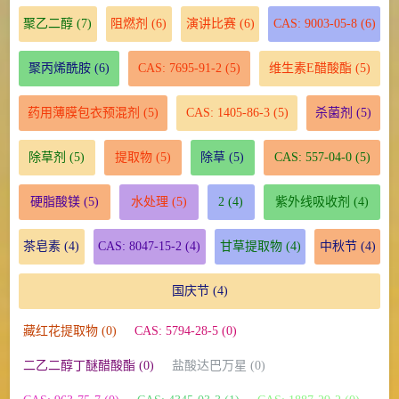
聚乙二醇
(7)
阻燃剂
(6)
演讲比赛
(6)
CAS: 9003-05-8
(6)
聚丙烯酰胺
(6)
CAS: 7695-91-2
(5)
维生素E醋酸酯
(5)
药用薄膜包衣预混剂
(5)
CAS: 1405-86-3
(5)
杀菌剂
(5)
除草剂
(5)
提取物
(5)
除草
(5)
CAS: 557-04-0
(5)
硬脂酸镁
(5)
水处理
(5)
2
(4)
紫外线吸收剂
(4)
茶皂素
(4)
CAS: 8047-15-2
(4)
甘草提取物
(4)
中秋节
(4)
国庆节
(4)
藏红花提取物 (0)
CAS: 5794-28-5 (0)
二乙二醇丁醚醋酸酯 (0)
盐酸达巴万星 (0)