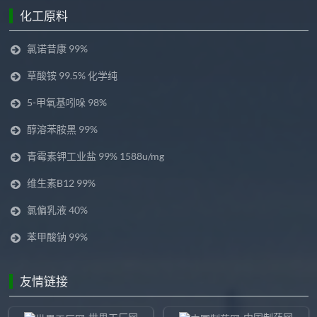
化工原料
氯诺昔康 99%
草酸铵 99.5% 化学纯
5-甲氧基吲哚 98%
醇溶苯胺黑 99%
青霉素钾工业盐 99% 1588u/mg
维生素B12 99%
氯偏乳液 40%
苯甲酸钠 99%
友情链接