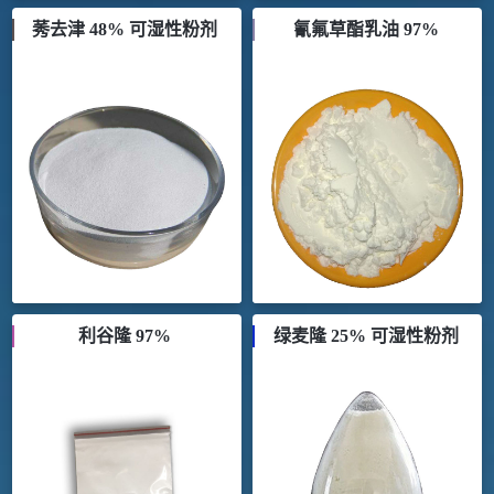
莠去津 48% 可湿性粉剂
氰氟草酯乳油 97%
利谷隆 97%
绿麦隆 25% 可湿性粉剂