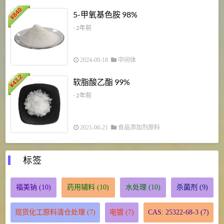
840
4
5-甲氧基色胺 98%
¥
- 2年前
2024-09-18
中间体
43.2
3
软脂酸乙酯 99%
¥
¥
- 2年前
2021-06-21
食品添加剂原料
标签
福美钠
(10)
药用辅料
(10)
水处理
(10)
杀菌剂
(9)
现货化工原料清仓处理
(7)
电镀
(7)
CAS: 25322-68-3
(7)