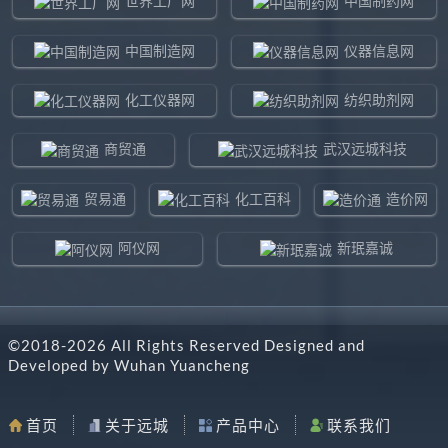
世界工厂网
中国制药网
中国制造网
仪器信息网
化工仪器网
纺织助剂网
商贸通
武汉远城科技
贸易通
化工百科
造价网
阿仪网
新珉嘉诚
环球贸易网
960化工网
©2018-
2026
All Rights Reserved Designed and
东北制造网
药智通
Developed by
Wuhan Yuancheng
搜了网
八方资源网
首页
关于远城
产品中心
联系我们
马可波罗网
阿仪网远城科技