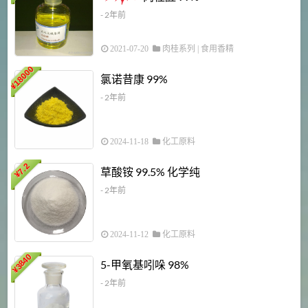
- 2年前
2021-07-20
肉桂系列
|
食用香精
18000
1
氯诺昔康 99%
¥
- 2年前
2024-11-18
化工原料
7.2
草酸铵 99.5% 化学纯
¥
- 2年前
2024-11-12
化工原料
3840
5-甲氧基吲哚 98%
¥
- 2年前