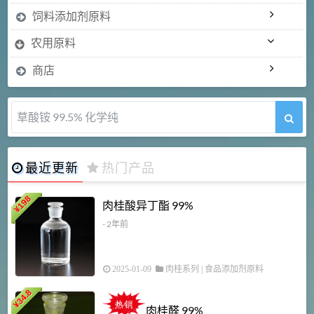
饲料添加剂原料
农用原料
商店
5-甲氧基吲哚 98%
最近更新
热门产品
198
肉桂酸异丁酯 99%
¥
- 2年前
2025-01-09
肉桂系列
|
食品添加剂原料
34.8
2
¥
肉桂醛 99%