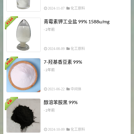
2024-11-07
化工原料
6
144
青霉素钾工业盐 99% 1588u/mg
¥
¥
- 2年前
2024-08-09
化工原料
960
7-羟基香豆素 99%
¥
- 2年前
2021-06-22
中间体
1
36
醇溶苯胺黑 99%
¥
¥
- 2年前
2024-10-09
化工原料