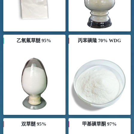
乙氧氟草醚 95%
丙苯磺隆 70% WDG
双草醚 95%
甲基磺草酮 97%