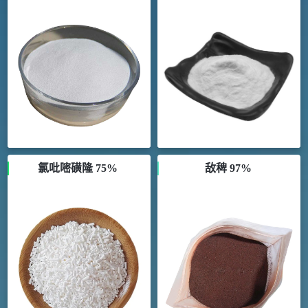
氯吡嘧磺隆 75%
敌稗 97%