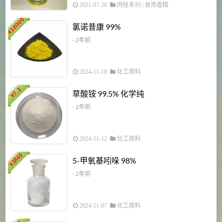
2021-07-20
肉桂系列
|
食用香精
18000
1
氯诺昔康 99%
¥
- 2年前
2024-11-18
化工原料
7.2
草酸铵 99.5% 化学纯
¥
- 2年前
2024-11-12
化工原料
3840
5-甲氧基吲哚 98%
¥
- 2年前
2024-11-07
化工原料