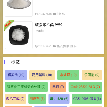
2024-09-18
中间体
43.2
3
软脂酸乙酯 99%
¥
¥
- 2年前
2021-06-21
食品添加剂原料
标签
福美钠
(10)
药用辅料
(10)
水处理
(10)
杀菌剂
(9)
现货化工原料清仓处理
(7)
电镀
(7)
CAS: 25322-68-3
(7)
聚乙二醇
(7)
阻燃剂
(6)
演讲比赛
(6)
CAS: 9003-05-8
(6)