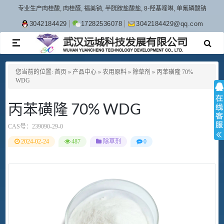
专业生产肉桂酸, 肉桂醛, 福美钠, 半胱胺盐酸盐, 8-羟基喹啉, 单氟磷酸钠
3042184429
17282536078
3042184429@qq.com
TOGGLE
NAVIGATION
您当前的位置:
首页
»
产品中心
»
农用原料
»
除草剂
»
丙苯磺隆 70%
WDG
丙苯磺隆 70% WDG
CAS号：
239090-29-0
2024-02-24
487
除草剂
0