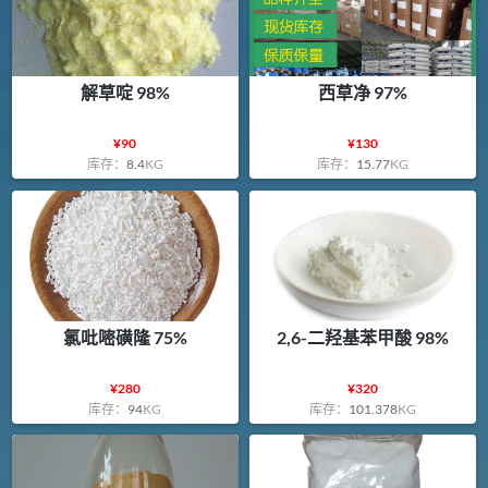
解草啶 98%
西草净 97%
¥
90
¥
130
库存：
8.4
KG
库存：
15.77
KG
氯吡嘧磺隆 75%
2,6-二羟基苯甲酸 98%
¥
280
¥
320
库存：
94
KG
库存：
101.378
KG