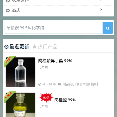
商店
草酸铵 99.5% 化学纯
最近更新
热门产品
198
肉桂酸异丁酯 99%
¥
- 2年前
2025-01-09
肉桂系列
|
食品添加剂原料
34.8
2
¥
肉桂醛 99%
- 2年前