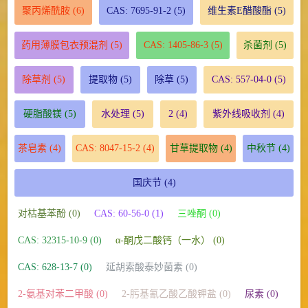
聚丙烯酰胺
(6)
CAS: 7695-91-2
(5)
维生素E醋酸酯
(5)
药用薄膜包衣预混剂
(5)
CAS: 1405-86-3
(5)
杀菌剂
(5)
除草剂
(5)
提取物
(5)
除草
(5)
CAS: 557-04-0
(5)
硬脂酸镁
(5)
水处理
(5)
2
(4)
紫外线吸收剂
(4)
茶皂素
(4)
CAS: 8047-15-2
(4)
甘草提取物
(4)
中秋节
(4)
国庆节
(4)
对枯基苯酚 (0)
CAS: 60-56-0 (1)
三唑酮 (0)
CAS: 32315-10-9 (0)
α-酮戊二酸钙（一水） (0)
CAS: 628-13-7 (0)
延胡索酸泰妙菌素 (0)
2-氨基对苯二甲酸 (0)
2-肟基氰乙酸乙酸钾盐 (0)
尿素 (0)