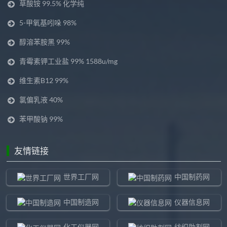
草酸铵 99.5% 化学纯
5-甲氧基吲哚 98%
醇溶苯胺黑 99%
青霉素钾工业盐 99% 1588u/mg
维生素B12 99%
氯偏乳液 40%
苯甲酸钠 99%
友情链接
世界工厂网
中国制药网
中国制造网
仪器信息网
化工仪器网
纺织助剂网