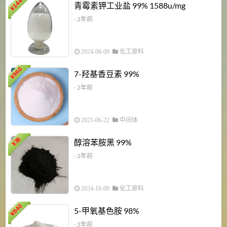
6
144
青霉素钾工业盐 99% 1588u/mg
¥
¥
- 2年前
2024-08-09
化工原料
960
7-羟基香豆素 99%
¥
- 2年前
2021-06-22
中间体
1
36
醇溶苯胺黑 99%
¥
¥
- 2年前
2024-10-09
化工原料
840
4
5-甲氧基色胺 98%
¥
- 2年前