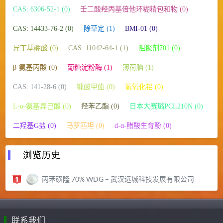
CAS: 6306-52-1 (0)
壬二酸羟丙基倍他环糊精包和物 (0)
CAS: 14433-76-2 (0)
除草定 (1)
BMI-01 (0)
异丁基硼酸 (0)
CAS: 11042-64-1 (1)
阻聚剂701 (0)
β-氨基丙酸 (0)
葡糖淀粉酶 (1)
薄荷脑 (1)
CAS: 141-28-6 (0)
糠酸甲酯 (0)
氢氧化铝 (0)
L-α-氨基异己酸 (0)
羟苯乙酯 (0)
日本大赛璐PCL210N (0)
二羟基G盐 (0)
马罗匹坦 (0)
d-α-醋酸生育酚 (0)
浏览历史
丙苯磺隆 70% WDG – 武汉远城科技发展有限公司
联系我们