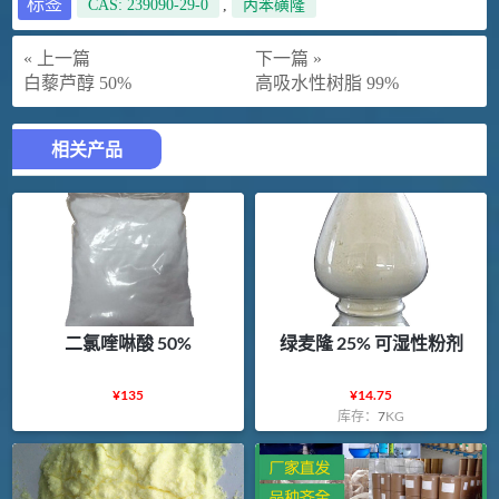
标签
CAS: 239090-29-0
,
丙苯磺隆
« 上一篇
下一篇 »
白藜芦醇 50%
高吸水性树脂 99%
相关产品
二氯喹啉酸 50%
绿麦隆 25% 可湿性粉剂
¥
135
¥
14.75
库存：
7
KG