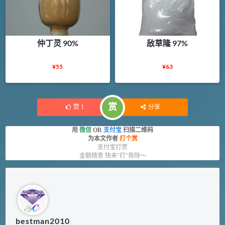
仲丁灵 90%
敌草隆 97%
¥
55
¥
63
赏
赞
1
分享
用
微信
OR
支付宝
扫描二维码
为本文作者
打个赏
支付宝打赏
金额随意 快来“打”我呀～
bestman2010