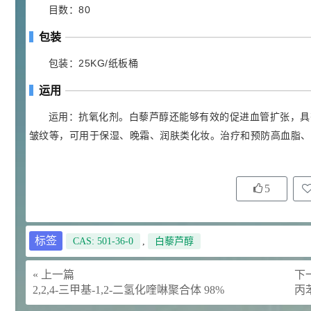
目数：80
92
对甲氧基苯甲醛（茴香醛）
5
¥
包装
99.5%
浏览量 - 1.89w
包装：25KG/纸板桶
2021-06-19
化工原料
运用
69.6
S-羧甲基-L-半胱氨酸(羧甲司坦)
6
¥
运用：抗氧化剂。白藜芦醇还能够有效的促进血管扩张，具
98.5%
皱纹等，可用于保湿、晚霜、润肤类化妆。治疗和预防高血脂、
浏览量 - 1.72w
2021-05-30
化工原料
27
抗氧剂BHT 99.5%
7
5
¥
浏览量 - 1.64w
标签
2021-05-25
食品添加剂原料
CAS: 501-36-0
,
白藜芦醇
11.25
D-异抗坏血酸钠 98%
8
« 上一篇
下一
¥
2,2,4-三甲基-1,2-二氢化喹啉聚合体 98%
丙苯
浏览量 - 1.55w