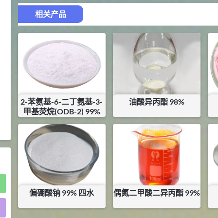
2021-05-25
食品添加剂原料
相关产品
475
硬脂富马酸钠 99%
9
¥
浏览量 - 1.54w
2021-06-19
化工原料
34.8
DL-蛋氨酸 99%
10
¥
2-苯氨基-6-二丁氨基-3-
油酸异丙酯 98%
浏览量 - 1.48w
甲基荧烷(ODB-2) 99%
¥
182.5
¥
54
2021-06-21
食品添加剂原料
库存：
13.43
KG
库存：
0
KG
偏硼酸钠 99% 四水
偶氮二甲酸二异丙酯 99%
)
¥
11
¥
207