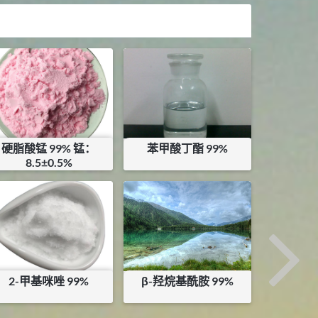
硬脂酸锰 99% 锰：
苯甲酸丁酯 99%
8.5±0.5%
¥
12.25
¥
42
库存：
10
KG
2-甲基咪唑 99%
β-羟烷基酰胺 99%
¥
72
¥
12.5