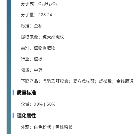
胍基乙酸 98%
1
¥
分子式：C
H
O
14
12
3
浏览量 - 10w+
分子量：228.24
2021-05-25
饲料添加剂原料
标准：企标
253
乙酸橙花酯 99%
2
提取来源：纯天然虎杖
¥
浏览量 - 5.51w
类别：植物提取物
行业：植提
2021-06-17
化工原料
145
领域：中药
多效唑 90%
3
¥
浏览量 - 4.4w
下延产品：虎驹乙肝胶囊；复方虎杖酊；虎杖散；金钱胆通
质量标准
2021-07-07
植物生长调节剂
含量：99% | 50%
29
N-羟甲基丙烯酰胺 98% NMA
4
¥
理化属性
浏览量 - 1.98w
外观：白色粉状 | 黄棕粉状
2021-06-22
化工原料