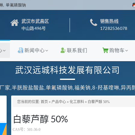
啉, 单氟磷酸钠
武汉市武昌区
销售热线
中山路496号
17282536078
心
新闻中心
联系我们
购物车
武汉远城科技发展有限公司
厂家,半胱胺盐酸盐,单氟磷酸钠,福美钠,8-羟基喹啉,异
您当前的位置:
首页
»
产品中心
»
化工原料
»
白藜芦醇 50%
白藜芦醇 50%
CAS号：
501-36-0