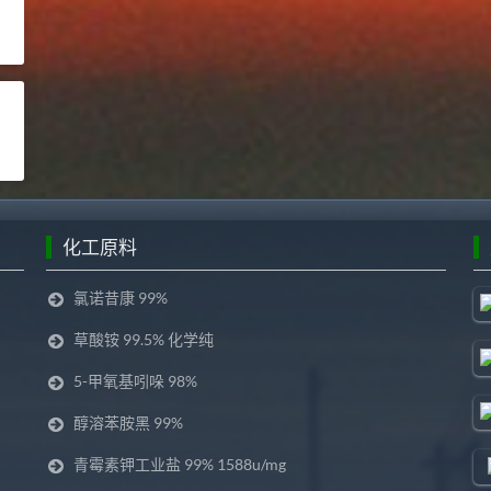
化工原料
氯诺昔康 99%
草酸铵 99.5% 化学纯
5-甲氧基吲哚 98%
醇溶苯胺黑 99%
青霉素钾工业盐 99% 1588u/mg