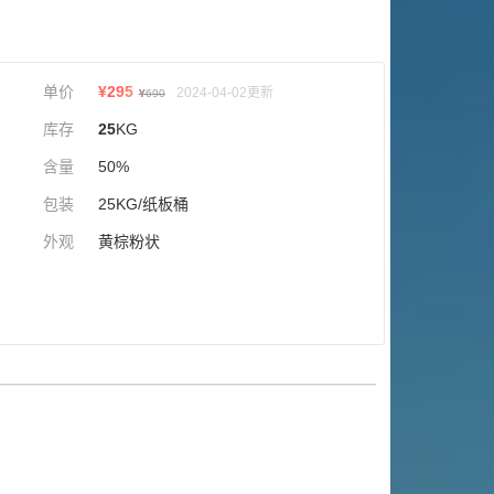
单价
¥
295
2024-04-02更新
¥
690
库存
25
KG
含量
50%
包装
25KG/纸板桶
外观
黄棕粉状