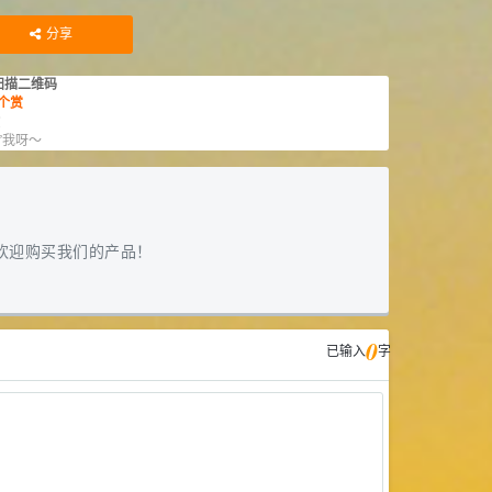
库存：
42
KG
分享
扫描二维码
个赏
赏
”我呀～
欢迎购买我们的产品！
0
已输入
字