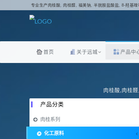
专业生产肉桂酸, 肉桂醛, 福美钠, 半胱胺盐酸盐, 8-羟基喹
首页
关于远城
产品中
肉桂酸,肉桂醛
产品分类
肉桂系列
化工原料