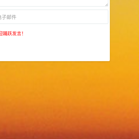
迎踊跃发言！