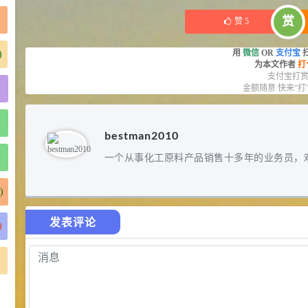
库存：
13
KG
赏
赞
5
用
微信
OR
支付宝
)
为本文作者
打
支付宝打
金额随意 快来“打
bestman2010
一个从事化工原料产品销售十多年的业务员，
)
)
发表评论
)