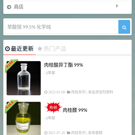
商店
草酸铵 99.5% 化学纯
最近更新
热门产品
198
肉桂酸异丁酯 99%
¥
- 2年前
2025-01-09
肉桂系列
|
食品添加剂原料
34.8
2
¥
肉桂醛 99%
- 2年前
2021-07-20
肉桂系列
|
食用香精