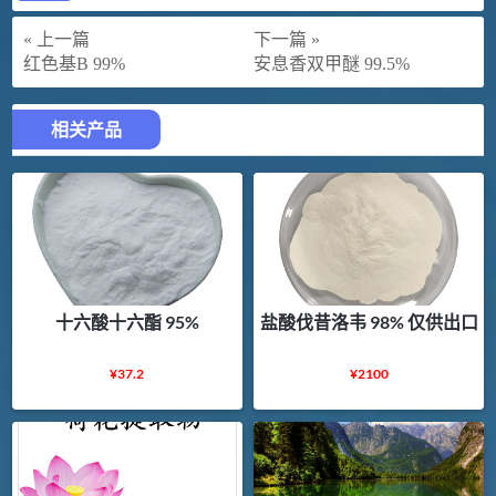
« 上一篇
下一篇 »
红色基B 99%
安息香双甲醚 99.5%
相关产品
十六酸十六酯 95%
盐酸伐昔洛韦 98% 仅供出口
¥
37.2
¥
2100