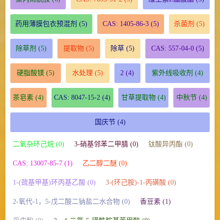
药用薄膜包衣预混剂
(5)
CAS: 1405-86-3
(5)
杀菌剂
(5)
除草剂
(5)
提取物
(5)
除草
(5)
CAS: 557-04-0
(5)
硬脂酸镁
(5)
水处理
(5)
2
(4)
紫外线吸收剂
(4)
茶皂素
(4)
CAS: 8047-15-2
(4)
甘草提取物
(4)
中秋节
(4)
国庆节
(4)
二氧杂环己烷 (0)
3-硝基邻苯二甲腈 (0)
钛酸异丙酯 (0)
CAS: 13007-85-7 (1)
乙二醇二醚 (0)
1-(巯基甲基)环丙基乙酸 (0)
3-(环己胺)-1-丙磺酸 (0)
2-氧代-1，5-戊二酸二钠盐二水合物 (0)
香豆素 (1)