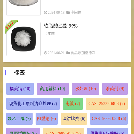
2024-09-18
中间体
43.2
3
软脂酸乙酯 99%
¥
¥
- 2年前
2021-06-21
食品添加剂原料
标签
福美钠
(10)
药用辅料
(10)
水处理
(10)
杀菌剂
(9)
现货化工原料清仓处理
(7)
电镀
(7)
CAS: 25322-68-3
(7)
聚乙二醇
(7)
阻燃剂
(6)
演讲比赛
(6)
CAS: 9003-05-8
(6)
聚丙烯酰胺
(6)
CAS: 7695-91-2
(5)
维生素E醋酸酯
(5)