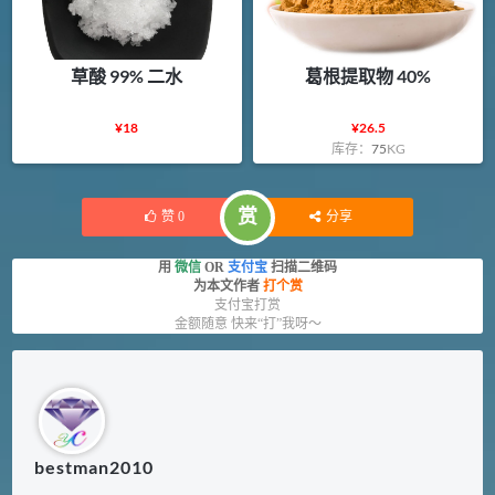
草酸 99% 二水
葛根提取物 40%
¥
18
¥
26.5
库存：
75
KG
赏
赞
0
分享
用
微信
OR
支付宝
扫描二维码
为本文作者
打个赏
支付宝打赏
金额随意 快来“打”我呀～
bestman2010