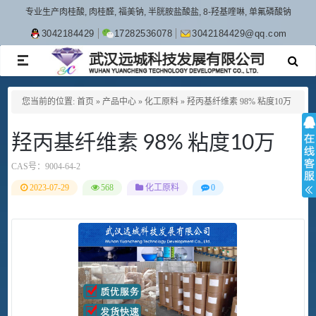
专业生产肉桂酸, 肉桂醛, 福美钠, 半胱胺盐酸盐, 8-羟基喹啉, 单氟磷酸钠
3042184429
17282536078
3042184429@qq.com
TOGGLE
NAVIGATION
您当前的位置:
首页
»
产品中心
»
化工原料
»
羟丙基纤维素 98% 粘度10万
羟丙基纤维素 98% 粘度10万
CAS号：
9004-64-2
2023-07-29
568
化工原料
0