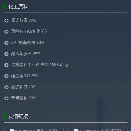
化工原料
氯诺昔康 99%
草酸铵 99.5% 化学纯
5-甲氧基吲哚 98%
醇溶苯胺黑 99%
青霉素钾工业盐 99% 1588u/mg
维生素B12 99%
氯偏乳液 40%
苯甲酸钠 99%
友情链接