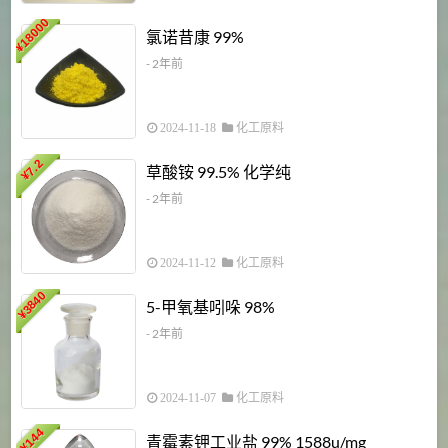
18000
1
氯诺昔康 99%
¥
- 2年前
2024-11-18
化工原料
7.2
草酸铵 99.5% 化学纯
¥
- 2年前
2024-11-12
化工原料
3840
5-甲氧基吲哚 98%
¥
- 2年前
2024-11-07
化工原料
6
144
青霉素钾工业盐 99% 1588u/mg
¥