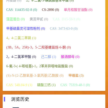
丹皮酚 (0)
2，4-二氯-5-磺酰胺基苯甲酸 (0)
CAS: 114435-02-8 (0)
CS-2890 (0)
单月桂酸甘油酯 (0)
藻蓝蛋白 (0)
黄芪甲甙 (0)
CAS: 1115-59-9 (0)
甲基硫菌灵可湿性粉剂 (0)
CAS: 3473-63-0 (0)
4，4-二氯二苯砜 (1)
(3Β，5Α，25R)-3，5-二羟基螺甾烷-6-酮 (0)
2，4-二氯苯甲酸 (0)
己二醇 (1)
酿酒酵母 (0)
6-氟-3-( 4-哌啶基)-1，2苯并异噁唑盐酸盐 (0)
(S)-N-[2-乙酰氧基-3-氯丙基]乙酰胺 (0)
甲维盐 (3)
CAS: 548-04-9 (1)
磷酸三钙 (1)
CAS: 75319-48-1 (0)
浏览历史