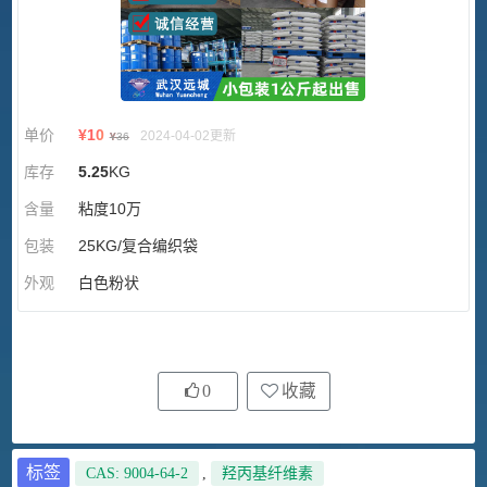
单价
¥
10
2024-04-02更新
¥
36
库存
5.25
KG
含量
粘度10万
包装
25KG/复合编织袋
外观
白色粉状
0
收藏
标签
CAS: 9004-64-2
,
羟丙基纤维素