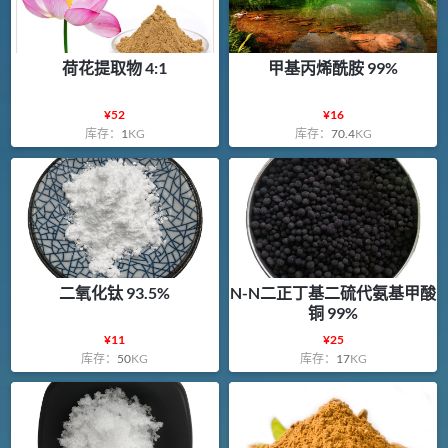
荷花提取物 4:1
甲基丙烯酰胺 99%
¥
52
¥
16
库存：
1
KG
库存：
70.4
KG
二氧化钛 93.5%
N-N二正丁基二硫代氨基甲酸
铜 99%
¥
11
¥
25
库存：
50
KG
库存：
17
KG