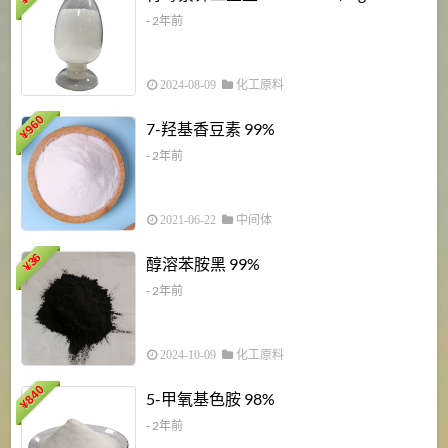
¥
- 2年前
2024-08-09
化工原料
960
7-羟基香豆素 99%
¥
- 2年前
2021-06-22
中间体
1
36
醇溶苯胺黑 99%
¥
¥
- 2年前
2024-10-09
化工原料
840
4
5-甲氧基色胺 98%
¥
- 2年前