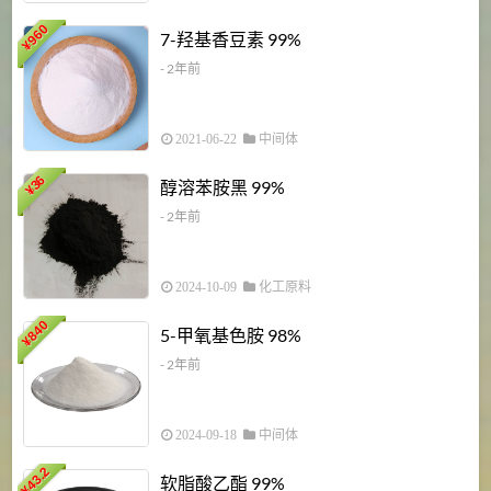
960
7-羟基香豆素 99%
¥
- 2年前
2021-06-22
中间体
1
36
醇溶苯胺黑 99%
¥
¥
- 2年前
2024-10-09
化工原料
840
4
5-甲氧基色胺 98%
¥
- 2年前
2024-09-18
中间体
43.2
3
软脂酸乙酯 99%
¥
¥