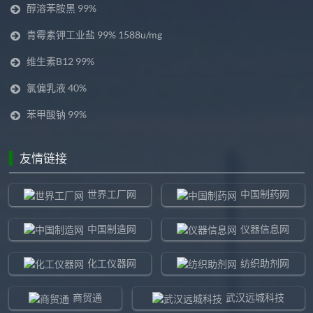
醇溶苯胺黑 99%
青霉素钾工业盐 99% 1588u/mg
维生素B12 99%
氯偏乳液 40%
苯甲酸钠 99%
友情链接
世界工厂网
中国制药网
中国制造网
仪器信息网
化工仪器网
纺织助剂网
商贸通
武汉远城科技