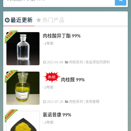
最近更新
热门产品
198
肉桂酸异丁酯 99%
¥
- 2年前
2025-01-09
肉桂系列
|
食品添加剂原料
34.8
2
¥
肉桂醛 99%
- 2年前
2021-07-20
肉桂系列
|
食用香精
18000
1
氯诺昔康 99%
¥
- 2年前