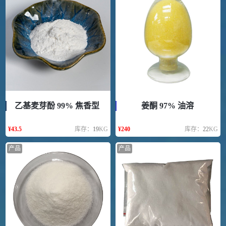
乙基麦芽酚 99% 焦香型
姜酮 97% 油溶
¥
43.5
库存：
19
KG
¥
240
库存：
22
KG
产品
产品