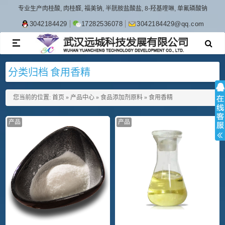
专业生产肉桂酸, 肉桂醛, 福美钠, 半胱胺盐酸盐, 8-羟基喹啉, 单氟磷酸钠
3042184429
17282536078
3042184429@qq.com
TOGGLE
NAVIGATION
分类归档 食用香精
您当前的位置:
首页
»
产品中心
»
食品添加剂原料
»
食用香精
产品
产品