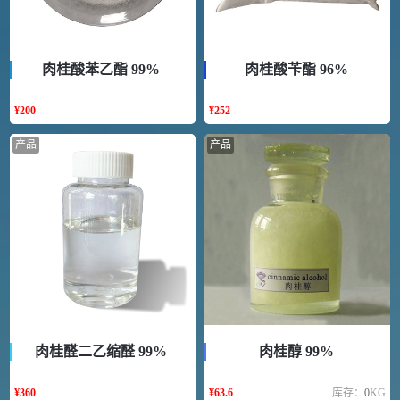
肉桂酸苯乙酯 99%
肉桂酸苄酯 96%
¥
200
¥
252
产品
产品
肉桂醛二乙缩醛 99%
肉桂醇 99%
¥
360
¥
63.6
库存：
0
KG