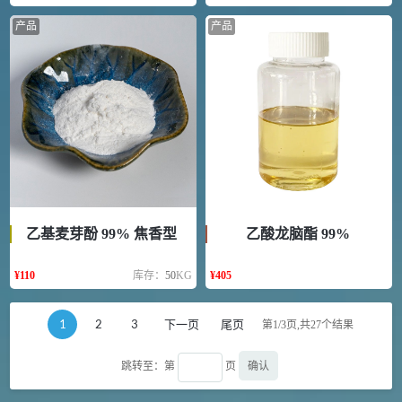
产品
产品
乙基麦芽酚 99% 焦香型
乙酸龙脑酯 99%
¥
110
库存：
50
KG
¥
405
1
2
3
下一页
尾页
第1/3页,共
27
个结果
确认
跳转至：第
页