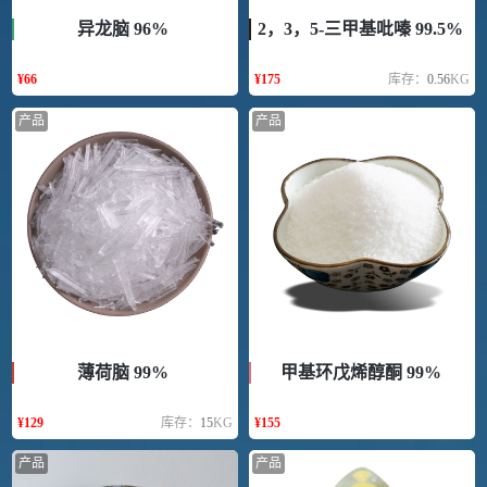
异龙脑 96%
2，3，5-三甲基吡嗪 99.5%
¥
66
¥
175
库存：
0.56
KG
产品
产品
薄荷脑 99%
甲基环戊烯醇酮 99%
¥
129
库存：
15
KG
¥
155
产品
产品