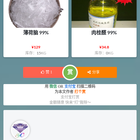
薄荷脑 99%
肉桂醛 99%
¥
129
¥
34.8
库存：
15
KG
库存：
0
KG
赏
赞
1
分享
用
微信
OR
支付宝
扫描二维码
为本文作者
打个赏
支付宝打赏
金额随意 快来“打”我呀～