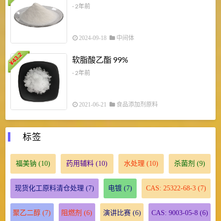
- 2年前
2024-09-18
中间体
43.2
3
软脂酸乙酯 99%
¥
¥
- 2年前
2021-06-21
食品添加剂原料
标签
福美钠
(10)
药用辅料
(10)
水处理
(10)
杀菌剂
(9)
现货化工原料清仓处理
(7)
电镀
(7)
CAS: 25322-68-3
(7)
聚乙二醇
(7)
阻燃剂
(6)
演讲比赛
(6)
CAS: 9003-05-8
(6)