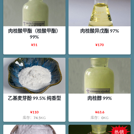
肉桂酸甲酯（桂酸甲酯）
肉桂酸异戊酯 97%
99%
¥
51
¥
170
乙基麦芽酚 99.5% 纯香型
肉桂醇 99%
¥
110
¥
63.6
库存：
74.5
KG
库存：
0
KG