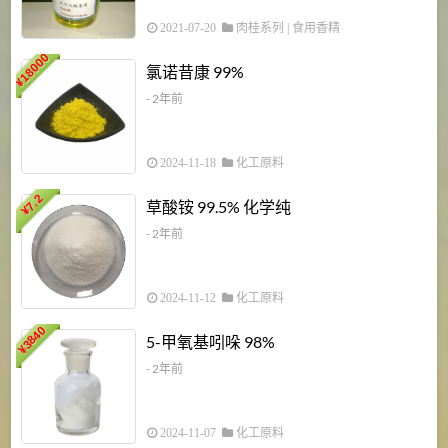
2021-07-20
肉桂系列
|
食用香精
18000
1
氯诺昔康 99%
¥
- 2年前
2024-11-18
化工原料
7.2
草酸铵 99.5% 化学纯
¥
- 2年前
2024-11-12
化工原料
3840
5-甲氧基吲哚 98%
¥
- 2年前
2024-11-07
化工原料