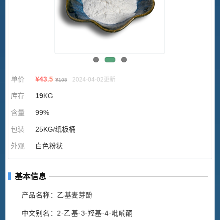
单价
¥
43.5
2024-04-02更新
¥
105
库存
19
KG
含量
99%
包装
25KG/纸板桶
外观
白色粉状
基本信息
产品名称：乙基麦芽酚
中文别名：2-乙基-3-羟基-4-吡喃酮