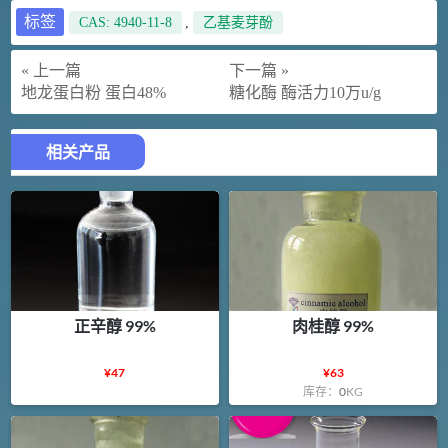
标签
CAS: 4940-11-8
,
乙基麦芽酚
« 上一篇
下一篇 »
地龙蛋白粉 蛋白48%
糖化酶 酶活力10万u/g
相关产品
正辛醇 99%
肉桂醇 99%
¥
47
¥
63
库存：
0
KG