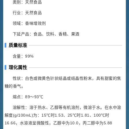
类别：天然食品
行业：天然食品
领域：香味增效剂
下延产品：食品、饮料、香精、果酒
质量标准
含量：99%
理化属性
性状：白色或微黄色针状结晶或结晶性粉末，具有甜蜜的焦
糖的香气。
熔点：89～93℃
溶解性：溶于热水、乙醇等有机溶剂，微溶于水。在水中溶
解度(g/100mL)为：15℃时1.53、25℃时1.81、100℃时
16.66，水溶液呈微酸性，乙醇中为10.0，丙二醇中为5.88