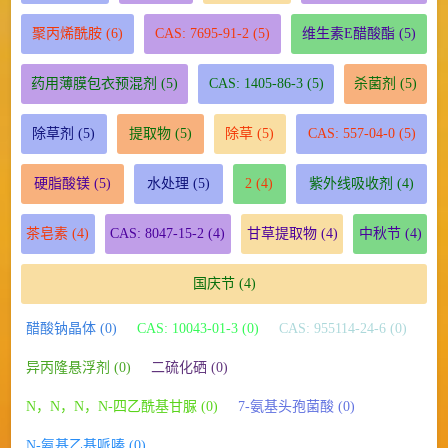
聚丙烯酰胺
(6)
CAS: 7695-91-2
(5)
维生素E醋酸酯
(5)
药用薄膜包衣预混剂
(5)
CAS: 1405-86-3
(5)
杀菌剂
(5)
除草剂
(5)
提取物
(5)
除草
(5)
CAS: 557-04-0
(5)
硬脂酸镁
(5)
水处理
(5)
2
(4)
紫外线吸收剂
(4)
茶皂素
(4)
CAS: 8047-15-2
(4)
甘草提取物
(4)
中秋节
(4)
国庆节
(4)
醋酸钠晶体 (0)
CAS: 10043-01-3 (0)
CAS: 955114-24-6 (0)
异丙隆悬浮剂 (0)
二硫化硒 (0)
N，N，N，N-四乙酰基甘脲 (0)
7-氨基头孢菌酸 (0)
N-氨基乙基哌嗪 (0)