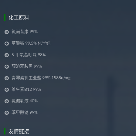
化工原料
氯诺昔康 99%
草酸铵 99.5% 化学纯
5-甲氧基吲哚 98%
醇溶苯胺黑 99%
青霉素钾工业盐 99% 1588u/mg
维生素B12 99%
氯偏乳液 40%
苯甲酸钠 99%
友情链接