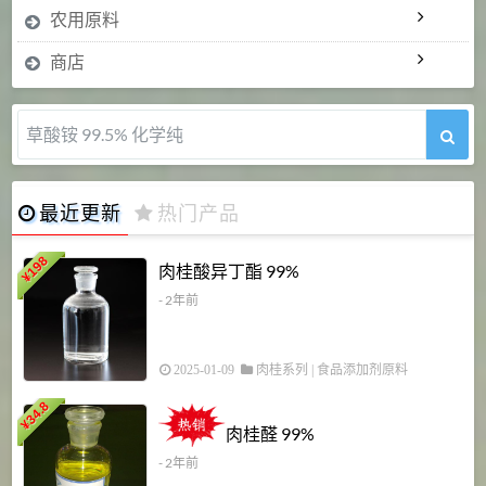
农用原料
商店
5-甲氧基吲哚 98%
最近更新
热门产品
198
肉桂酸异丁酯 99%
¥
- 2年前
2025-01-09
肉桂系列
|
食品添加剂原料
34.8
2
¥
肉桂醛 99%
- 2年前