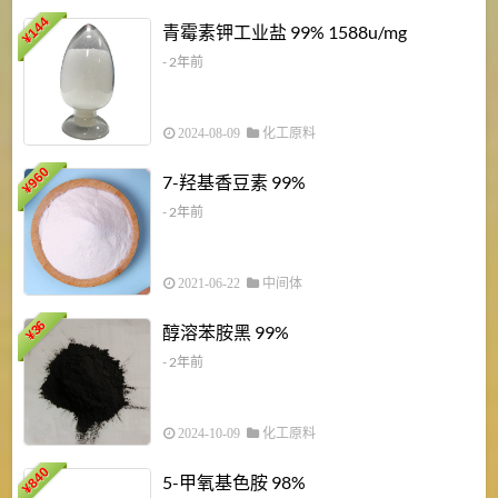
6
144
青霉素钾工业盐 99% 1588u/mg
¥
¥
- 2年前
2024-08-09
化工原料
960
7-羟基香豆素 99%
¥
- 2年前
2021-06-22
中间体
1
36
醇溶苯胺黑 99%
¥
¥
- 2年前
2024-10-09
化工原料
840
4
5-甲氧基色胺 98%
¥