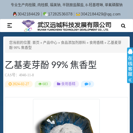
专业生产肉桂酸, 肉桂醛, 福美钠, 半胱胺盐酸盐, 8-羟基喹啉, 单氟磷酸钠
3042184429
17282536078
3042184429@qq.com
TOGGLE
NAVIGATION
您当前的位置:
首页
»
产品中心
»
食品添加剂原料
»
食用香精
»
乙基麦芽
酚 99% 焦香型
乙基麦芽酚 99% 焦香型
CAS号：
4940-11-8
2024-02-27
683
食用香精
0