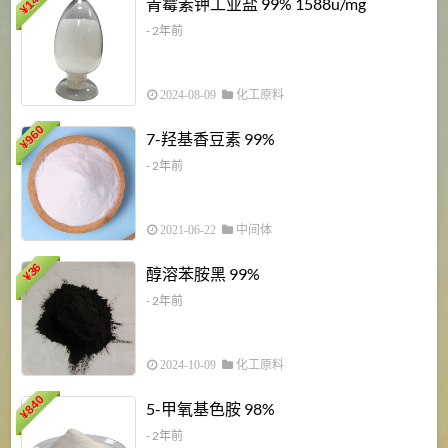
青霉素钾工业盐 99% 1588u/mg
¥
¥
- 2年前
2024-08-09
化工原料
960
7-羟基香豆素 99%
¥
- 2年前
2021-06-22
中间体
1
36
醇溶苯胺黑 99%
¥
¥
- 2年前
2024-10-09
化工原料
840
4
5-甲氧基色胺 98%
¥
- 2年前