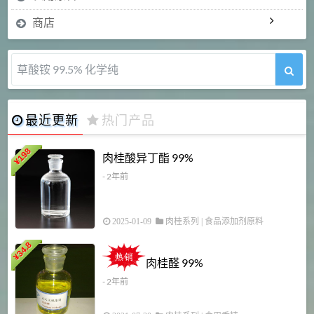
商店
5-甲氧基吲哚 98%
最近更新
热门产品
198
肉桂酸异丁酯 99%
¥
- 2年前
2025-01-09
肉桂系列
|
食品添加剂原料
34.8
2
¥
肉桂醛 99%
- 2年前