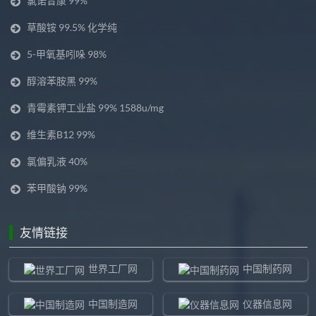
氯诺昔康 99%
草酸铵 99.5% 化学纯
5-甲氧基吲哚 98%
醇溶苯胺黑 99%
青霉素钾工业盐 99% 1588u/mg
维生素B12 99%
氯偏乳液 40%
苯甲酸钠 99%
友情链接
世界工厂网
中国制药网
中国制造网
仪器信息网