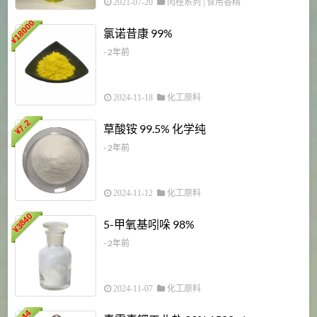
2021-07-20
肉桂系列
|
食用香精
18000
1
氯诺昔康 99%
¥
- 2年前
2024-11-18
化工原料
7.2
草酸铵 99.5% 化学纯
¥
- 2年前
2024-11-12
化工原料
3840
5-甲氧基吲哚 98%
¥
- 2年前
2024-11-07
化工原料
6
144