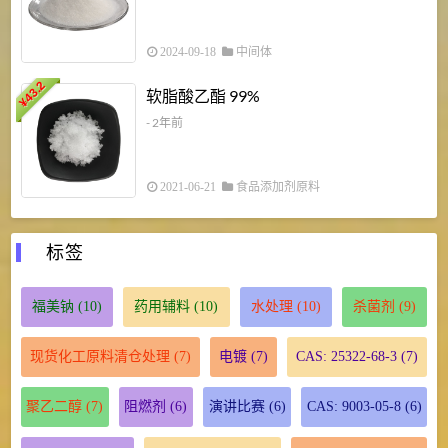
2024-09-18
中间体
43.2
3
软脂酸乙酯 99%
¥
¥
- 2年前
2021-06-21
食品添加剂原料
标签
福美钠
(10)
药用辅料
(10)
水处理
(10)
杀菌剂
(9)
现货化工原料清仓处理
(7)
电镀
(7)
CAS: 25322-68-3
(7)
聚乙二醇
(7)
阻燃剂
(6)
演讲比赛
(6)
CAS: 9003-05-8
(6)