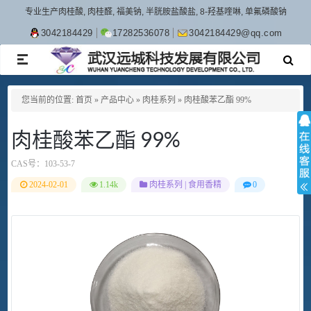
专业生产肉桂酸, 肉桂醛, 福美钠, 半胱胺盐酸盐, 8-羟基喹啉, 单氟磷酸钠
3042184429
17282536078
3042184429@qq.com
TOGGLE
NAVIGATION
您当前的位置:
首页
»
产品中心
»
肉桂系列
»
肉桂酸苯乙酯 99%
肉桂酸苯乙酯 99%
CAS号：
103-53-7
2024-02-01
1.14k
肉桂系列
|
食用香精
0