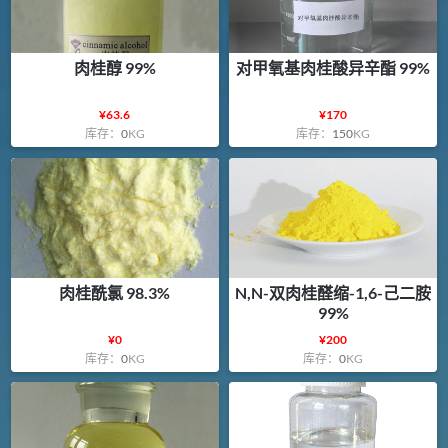
肉桂醇 99%
对甲氧基肉桂酸异辛酯 99%
¥
63.6
¥
170
库存：
0
KG
库存：
150
KG
肉桂酰氯 98.3%
N,N-双肉桂醛缩-1,6-己二胺
99%
¥
0
¥
200
库存：
0
KG
库存：
0
KG