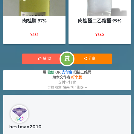
肉桂腈 97%
肉桂醛二乙缩醛 99%
¥
235
¥
360
赏
赞
12
分享
用
微信
OR
支付宝
扫描二维码
为本文作者
打个赏
支付宝打赏
金额随意 快来“打”我呀～
bestman2010