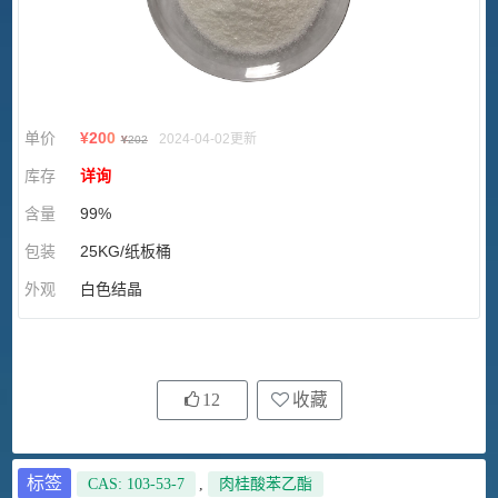
单价
¥
200
2024-04-02更新
¥
202
库存
详询
含量
99%
包装
25KG/纸板桶
外观
白色结晶
12
收藏
标签
CAS: 103-53-7
,
肉桂酸苯乙酯