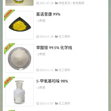
2021-07-20
肉桂系列
|
食用香精
18000
1
氯诺昔康 99%
¥
- 2年前
2024-11-18
化工原料
7.2
草酸铵 99.5% 化学纯
¥
- 2年前
2024-11-12
化工原料
3840
5-甲氧基吲哚 98%
¥
- 2年前
2024-11-07
化工原料