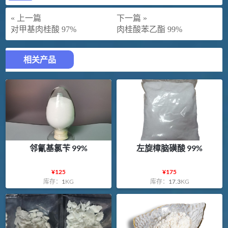
« 上一篇
下一篇 »
对甲基肉桂酸 97%
肉桂酸苯乙酯 99%
相关产品
邻氰基氯苄 99%
左旋樟脑磺酸 99%
¥
125
¥
175
库存：
1
KG
库存：
17.3
KG