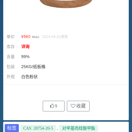
单价
¥
560
2024-04-02更新
¥
562
库存
详询
含量
99%
包装
25KG/纸板桶
外观
白色粉状
9
收藏
标签
CAS: 20754-20-5
,
对甲基肉桂酸甲酯