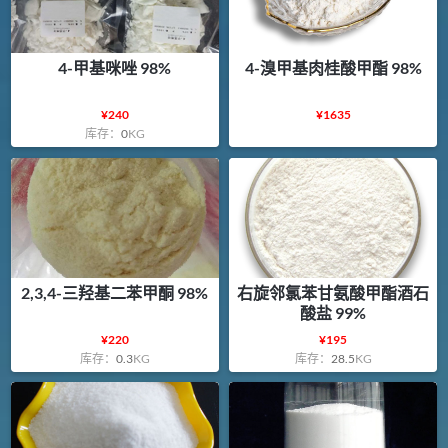
4-甲基咪唑 98%
4-溴甲基肉桂酸甲酯 98%
¥
240
¥
1635
库存：
0
KG
2,3,4-三羟基二苯甲酮 98%
右旋邻氯苯甘氨酸甲酯酒石
酸盐 99%
¥
220
¥
195
库存：
0.3
KG
库存：
28.5
KG