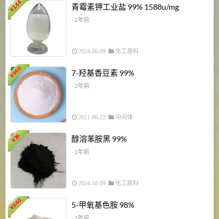
6
144
青霉素钾工业盐 99% 1588u/mg
¥
¥
- 2年前
2024-08-09
化工原料
960
7-羟基香豆素 99%
¥
- 2年前
2021-06-22
中间体
1
36
醇溶苯胺黑 99%
¥
¥
- 2年前
2024-10-09
化工原料
840
4
5-甲氧基色胺 98%
¥
- 2年前