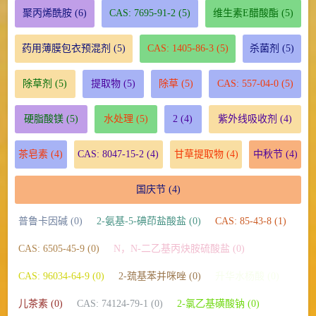
聚丙烯酰胺
(6)
CAS: 7695-91-2
(5)
维生素E醋酸酯
(5)
药用薄膜包衣预混剂
(5)
CAS: 1405-86-3
(5)
杀菌剂
(5)
除草剂
(5)
提取物
(5)
除草
(5)
CAS: 557-04-0
(5)
硬脂酸镁
(5)
水处理
(5)
2
(4)
紫外线吸收剂
(4)
茶皂素
(4)
CAS: 8047-15-2
(4)
甘草提取物
(4)
中秋节
(4)
国庆节
(4)
普鲁卡因碱 (0)
2-氨基-5-碘茚盐酸盐 (0)
CAS: 85-43-8 (1)
CAS: 6505-45-9 (0)
N，N-二乙基丙炔胺硫酸盐 (0)
CAS: 96034-64-9 (0)
2-巯基苯并咪唑 (0)
升华水杨酸 (0)
儿茶素 (0)
CAS: 74124-79-1 (0)
2-氯乙基磺酸钠 (0)