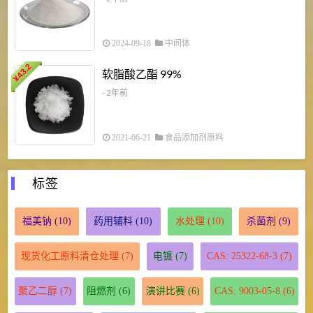
2024-09-18
中间体
43.2
3
软脂酸乙酯 99%
¥
¥
- 2年前
2021-06-21
食品添加剂原料
标签
福美钠
(10)
药用辅料
(10)
水处理
(10)
杀菌剂
(9)
现货化工原料清仓处理
(7)
电镀
(7)
CAS: 25322-68-3
(7)
聚乙二醇
(7)
阻燃剂
(6)
演讲比赛
(6)
CAS: 9003-05-8
(6)