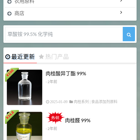
农用原料
商店
草酸铵 99.5% 化学纯
最近更新
热门产品
198
肉桂酸异丁酯 99%
¥
- 2年前
2025-01-09
肉桂系列
|
食品添加剂原料
34.8
2
¥
肉桂醛 99%
- 2年前