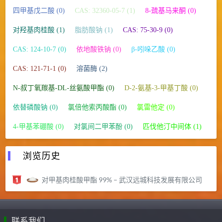
四甲基戊二酸 (0)
CAS: 32360-05-7 (1)
8-巯基马来酮 (0)
对羟基肉桂酸 (1)
脂肪酸钠 (1)
CAS: 75-30-9 (0)
CAS: 124-10-7 (0)
依地酸铁钠 (0)
β-吲哚乙酸 (0)
CAS: 121-71-1 (0)
溶菌酶 (2)
N-叔丁氧羰基-DL-丝氨酸甲酯 (0)
D-2-氨基-3-甲基丁酸 (0)
依替磷酸钠 (0)
氯倍他索丙酸酯 (0)
氯雷他定 (0)
4-甲基苯硼酸 (0)
对氯间二甲苯酚 (0)
匹伐他汀中间体 (1)
浏览历史
对甲基肉桂酸甲酯 99% – 武汉远城科技发展有限公司
联系我们