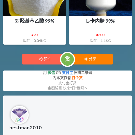
对羟基苯乙酸 99%
L-卡内腈 99%
¥
90
¥
300
库存：
0.04
KG
库存：
1.1
KG
赏
赞
9
分享
用
微信
OR
支付宝
扫描二维码
为本文作者
打个赏
支付宝打赏
金额随意 快来“打”我呀～
bestman2010