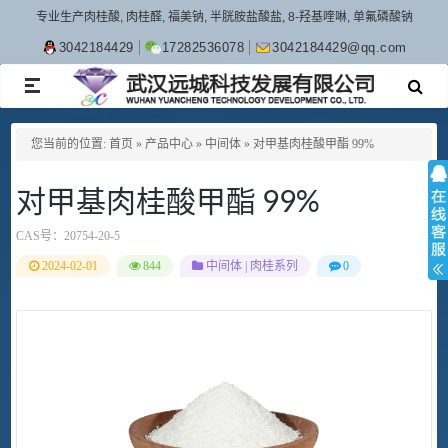
专业生产肉桂酸, 肉桂醛, 福美钠, 半胱胺盐酸盐, 8-羟基喹啉, 单氟磷酸钠
3042184429
17282536078
3042184429@qq.com
TOGGLE
NAVIGATION
您当前的位置:
首页
»
产品中心
»
中间体
»
对甲基肉桂酸甲酯 99%
对甲基肉桂酸甲酯 99%
CAS号：
20754-20-5
2024-02-01
844
中间体
|
肉桂系列
0