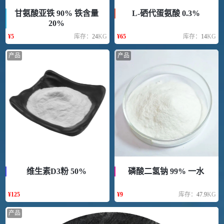
甘氨酸亚铁 90% 铁含量
L-硒代蛋氨酸 0.3%
20%
¥
5
库存：
24
KG
¥
65
库存：
14
KG
产品
产品
维生素D3粉 50%
磷酸二氢钠 99% 一水
¥
125
¥
9
库存：
47.9
KG
产品