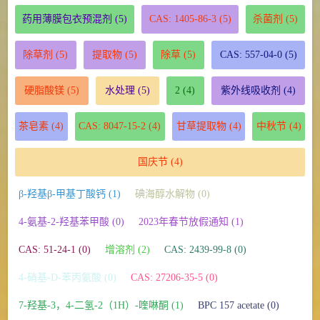
药用薄膜包衣预混剂
(5)
CAS: 1405-86-3
(5)
杀菌剂
(5)
除草剂
(5)
提取物
(5)
除草
(5)
CAS: 557-04-0
(5)
硬脂酸镁
(5)
水处理
(5)
2
(4)
紫外线吸收剂
(4)
茶皂素
(4)
CAS: 8047-15-2
(4)
甘草提取物
(4)
中秋节
(4)
国庆节
(4)
β-羟基β-甲基丁酸钙 (1)
碘海醇水解物 (0)
4-氨基-2-羟基苯甲酸 (0)
2023年春节放假通知 (1)
CAS: 51-24-1 (0)
增溶剂 (2)
CAS: 2439-99-8 (0)
4-硝基-D-苯丙氨酸 (0)
CAS: 27206-35-5 (0)
7-羟基-3，4-二氢-2（1H）-喹啉酮 (1)
BPC 157 acetate (0)