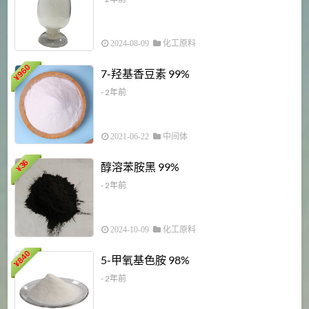
2024-08-09
化工原料
960
7-羟基香豆素 99%
¥
- 2年前
2021-06-22
中间体
1
36
醇溶苯胺黑 99%
¥
¥
- 2年前
2024-10-09
化工原料
840
4
5-甲氧基色胺 98%
¥
- 2年前