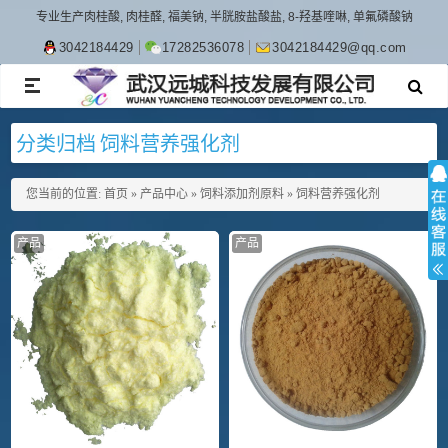
专业生产肉桂酸, 肉桂醛, 福美钠, 半胱胺盐酸盐, 8-羟基喹啉, 单氟磷酸钠
3042184429
17282536078
3042184429@qq.com
TOGGLE
NAVIGATION
分类归档 饲料营养强化剂
您当前的位置:
首页
»
产品中心
»
饲料添加剂原料
»
饲料营养强化剂
产品
产品