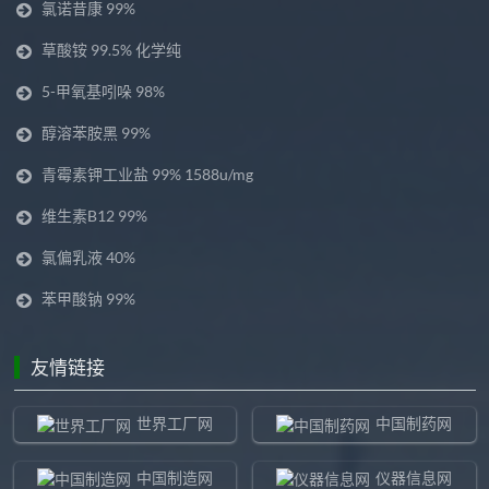
氯诺昔康 99%
草酸铵 99.5% 化学纯
5-甲氧基吲哚 98%
醇溶苯胺黑 99%
青霉素钾工业盐 99% 1588u/mg
维生素B12 99%
氯偏乳液 40%
苯甲酸钠 99%
友情链接
世界工厂网
中国制药网
中国制造网
仪器信息网