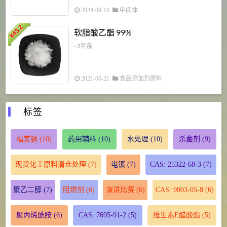
2024-09-18
中间体
43.2
3
软脂酸乙酯 99%
¥
¥
- 2年前
2021-06-21
食品添加剂原料
标签
福美钠
(10)
药用辅料
(10)
水处理
(10)
杀菌剂
(9)
现货化工原料清仓处理
(7)
电镀
(7)
CAS: 25322-68-3
(7)
聚乙二醇
(7)
阻燃剂
(6)
演讲比赛
(6)
CAS: 9003-05-8
(6)
聚丙烯酰胺
(6)
CAS: 7695-91-2
(5)
维生素E醋酸酯
(5)