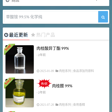
草酸铵 99.5% 化学纯
最近更新
热门产品
198
肉桂酸异丁酯 99%
¥
- 2年前
2025-01-09
肉桂系列
|
食品添加剂原料
34.8
2
¥
肉桂醛 99%
- 2年前
2021-07-20
肉桂系列
|
食用香精