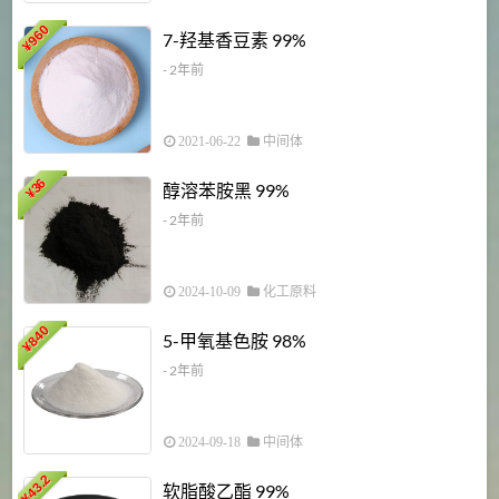
960
7-羟基香豆素 99%
¥
- 2年前
2021-06-22
中间体
1
36
醇溶苯胺黑 99%
¥
¥
- 2年前
2024-10-09
化工原料
840
4
5-甲氧基色胺 98%
¥
- 2年前
2024-09-18
中间体
43.2
3
软脂酸乙酯 99%
¥
¥