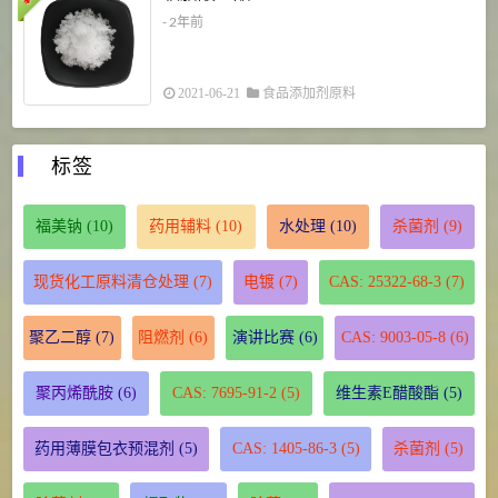
- 2年前
2021-06-21
食品添加剂原料
标签
福美钠
(10)
药用辅料
(10)
水处理
(10)
杀菌剂
(9)
现货化工原料清仓处理
(7)
电镀
(7)
CAS: 25322-68-3
(7)
聚乙二醇
(7)
阻燃剂
(6)
演讲比赛
(6)
CAS: 9003-05-8
(6)
聚丙烯酰胺
(6)
CAS: 7695-91-2
(5)
维生素E醋酸酯
(5)
药用薄膜包衣预混剂
(5)
CAS: 1405-86-3
(5)
杀菌剂
(5)