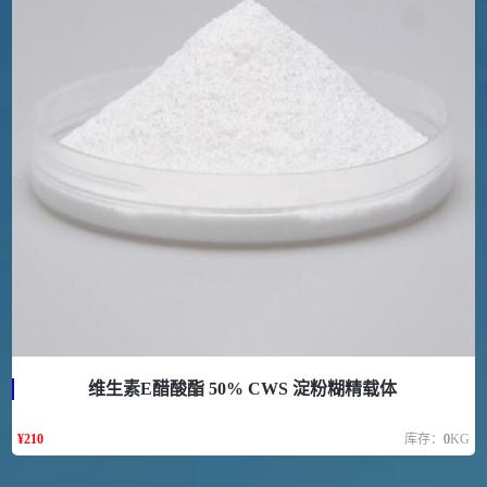
维生素E醋酸酯 50% CWS 淀粉糊精载体
¥
210
库存：
0
KG