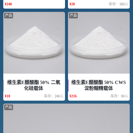
¥
240
¥
20
库存：
16
KG
产品
产品
维生素E醋酸酯 50% 二氧
维生素E醋酸酯 50% CWS
化硅载体
淀粉糊精载体
¥
18
库存：
24
KG
¥
216
库存：
0
KG
产品