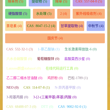
除草剂
(5)
提取物
(5)
除草
(5)
CAS: 557-04-0
(5)
硬脂酸镁
(5)
水处理
(5)
2
(4)
紫外线吸收剂
(4)
茶皂素
(4)
CAS: 8047-15-2
(4)
甘草提取物
(4)
中秋节
(4)
国庆节
(4)
CAS: 532-32-1 (3)
1-萘乙酸钠 (1)
生长激素释放肽-6 (0)
六水合硝酸镁 (0)
葡萄糖酸锌 (0)
盐酸莫西沙星 (0)
Lanxess朗盛stabaxol (0)
在线代码运行工具 (0)
乙二醇二缩水甘油醚 (0)
鸡肝粉 (0)
巴松-1789 (1)
NEO (0)
CAS: 114-07-8 (1)
N-异丙基甲胺 (0)
3-羟基丙腈 (0)
3-[2-(三氟甲基)苯基]丙酸 (0)
CAS: 68488-07-3 (0)
DTT (0)
CAS: 9002-92-0 (1)