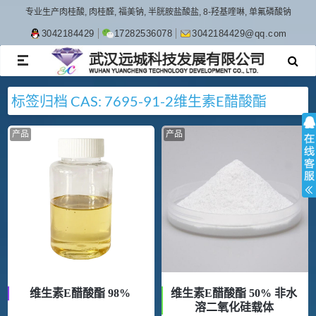
专业生产肉桂酸, 肉桂醛, 福美钠, 半胱胺盐酸盐, 8-羟基喹啉, 单氟磷酸钠
3042184429
17282536078
3042184429@qq.com
TOGGLE
NAVIGATION
标签归档
CAS: 7695-91-2
维生素E醋酸酯
产品
产品
维生素E醋酸酯 98%
维生素E醋酸酯 50% 非水
溶二氧化硅载体