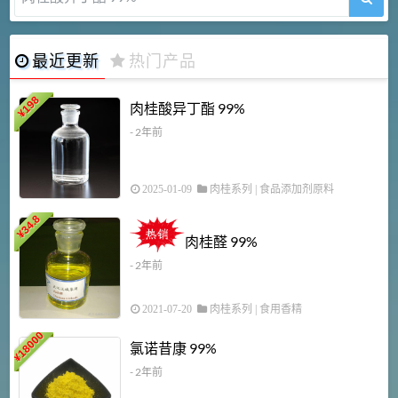
最近更新
热门产品
198
肉桂酸异丁酯 99%
¥
- 2年前
2025-01-09
肉桂系列
|
食品添加剂原料
34.8
2
¥
肉桂醛 99%
- 2年前
2021-07-20
肉桂系列
|
食用香精
18000
1
氯诺昔康 99%
¥
- 2年前