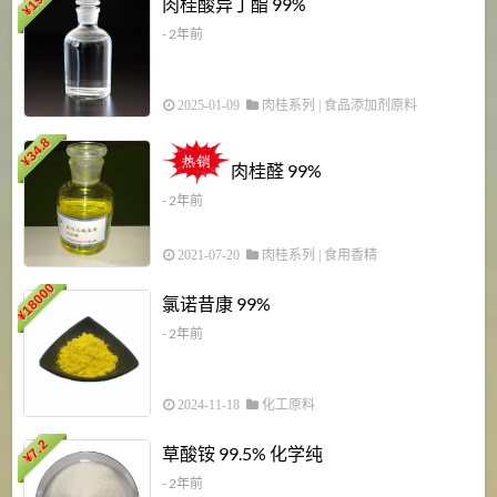
肉桂酸异丁酯 99%
¥
- 2年前
2025-01-09
肉桂系列
|
食品添加剂原料
34.8
2
¥
肉桂醛 99%
- 2年前
2021-07-20
肉桂系列
|
食用香精
18000
1
氯诺昔康 99%
¥
- 2年前
2024-11-18
化工原料
7.2
草酸铵 99.5% 化学纯
¥
- 2年前