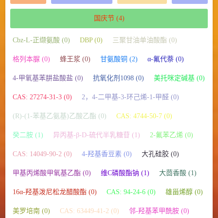
国庆节
(4)
Cbz-L-正缬氨酸 (0)
DBP (0)
三聚甘油单油酸酯 (0)
格列本脲 (0)
蜂王浆 (0)
甘氨酸铜 (2)
α-氟代萘 (0)
4-甲氧基苯肼盐酸盐 (0)
抗氧化剂1098 (0)
美托咪定碱基 (0)
CAS: 27274-31-3 (0)
2，4-二甲基-3-环己烯-1-甲醛 (0)
(R)-(1-苯基乙氨基)乙酸乙酯 (0)
CAS: 4744-50-7 (0)
癸二胺 (1)
异丙基-β-D-硫代半乳糖苷 (1)
2-氟苯乙烯 (0)
CAS: 14049-90-2 (0)
4-羟基香豆素 (0)
大孔硅胶 (0)
甲基丙烯酸甲氧基乙酯 (0)
维C磷酸酯钠 (1)
大茴香酸 (1)
16α-羟基泼尼松龙醋酸酯 (0)
CAS: 94-24-6 (0)
雄甾烯醇 (0)
美罗培南 (0)
CAS: 63449-41-2 (0)
邻-羟基苯甲酰胺 (0)