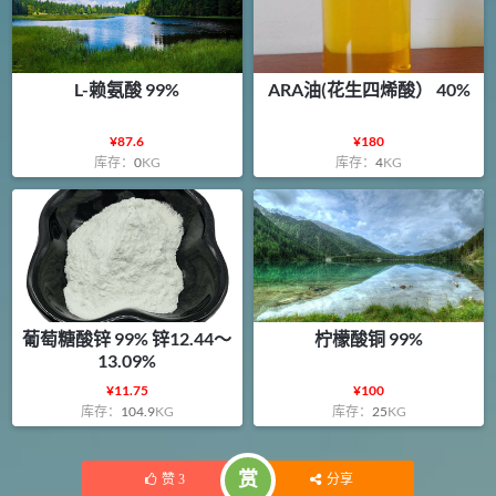
L-赖氨酸 99%
ARA油(花生四烯酸） 40%
¥
87.6
¥
180
库存：
0
KG
库存：
4
KG
葡萄糖酸锌 99% 锌12.44～
柠檬酸铜 99%
13.09%
¥
11.75
¥
100
库存：
104.9
KG
库存：
25
KG
赏
赞
3
分享