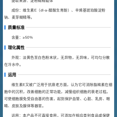
提取来源：淀粉糊精载体
成份：维生素E（dl-a-醋酸生育酚）、辛烯基琥珀酸淀粉
钠、麦芽糊精等。
质量标准
含量：≥50%
理化属性
外观：淡黄色至白色粉末状，无异物，无异味，可均匀分散
在冷水中。
运用
维生素E又被广泛用于抗衰老方面，认为它可消除脂褐素在细
胞中的沉积，改善细胞的正常功能，减慢组织细胞的衰老过程。
可使细胞膜免受自由基的伤害，起到保护血管、心脏、乳房、眼
睛、皮肤及腺体等器官。
运用：本产品不可直接食用，可添加在相应类别食品或保健