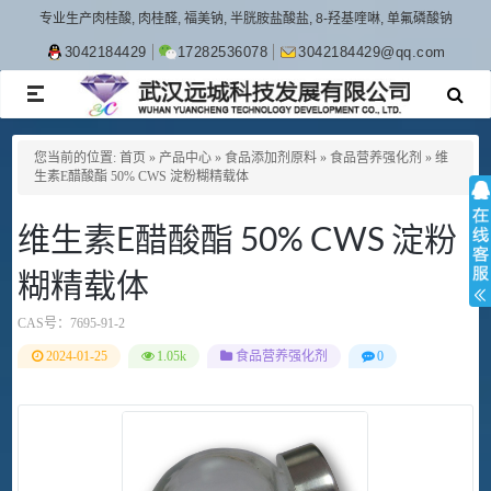
专业生产肉桂酸, 肉桂醛, 福美钠, 半胱胺盐酸盐, 8-羟基喹啉, 单氟磷酸钠
3042184429
17282536078
3042184429@qq.com
TOGGLE
NAVIGATION
您当前的位置:
首页
»
产品中心
»
食品添加剂原料
»
食品营养强化剂
»
维
生素E醋酸酯 50% CWS 淀粉糊精载体
维生素E醋酸酯 50% CWS 淀粉
糊精载体
CAS号：
7695-91-2
2024-01-25
1.05k
食品营养强化剂
0