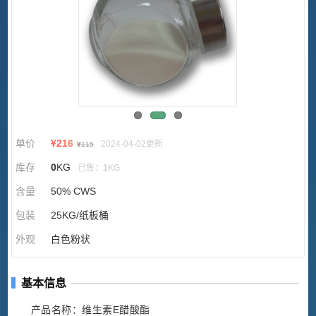
单价
¥
216
2024-04-02更新
¥
115
库存
0
KG
已售：
1
KG
含量
50% CWS
包装
25KG/纸板桶
外观
白色粉状
基本信息
产品名称：维生素E醋酸酯