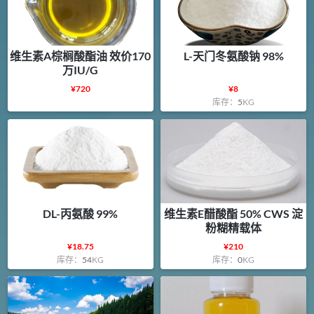
维生素A棕榈酸酯油 效价170
L-天门冬氨酸钠 98%
万IU/G
¥
720
¥
8
库存：
5
KG
DL-丙氨酸 99%
维生素E醋酸酯 50% CWS 淀
粉糊精载体
¥
18.75
¥
210
库存：
54
KG
库存：
0
KG