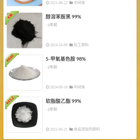
2021-06-22
中间体
1
36
醇溶苯胺黑 99%
¥
¥
- 2年前
2024-10-09
化工原料
840
4
5-甲氧基色胺 98%
¥
- 2年前
2024-09-18
中间体
43.2
3
软脂酸乙酯 99%
¥
¥
- 2年前
2021-06-21
食品添加剂原料