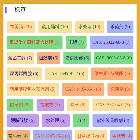
标签
福美钠
(10)
药用辅料
(10)
水处理
(10)
杀菌剂
(9)
现货化工原料清仓处理
(7)
电镀
(7)
CAS: 25322-68-3
(7)
聚乙二醇
(7)
阻燃剂
(6)
演讲比赛
(6)
CAS: 9003-05-8
(6)
聚丙烯酰胺
(6)
CAS: 7695-91-2
(5)
维生素E醋酸酯
(5)
药用薄膜包衣预混剂
(5)
CAS: 1405-86-3
(5)
杀菌剂
(5)
除草剂
(5)
提取物
(5)
除草
(5)
CAS: 557-04-0
(5)
硬脂酸镁
(5)
水处理
(5)
2
(4)
紫外线吸收剂
(4)
茶皂素
(4)
CAS: 8047-15-2
(4)
甘草提取物
(4)
中秋节
(4)