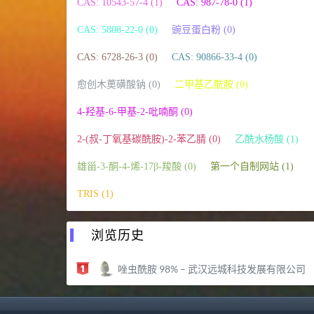
CAS: 10543-57-4 (1)
CAS: 987-78-0 (1)
CAS: 5808-22-0 (0)
豌豆蛋白粉 (0)
CAS: 6728-26-3 (0)
CAS: 90866-33-4 (0)
愈创木薁磺酸钠 (0)
二甲基乙酰胺 (0)
4-羟基-6-甲基-2-吡喃酮 (0)
2-(叔-丁氧基碳酰胺)-2-苯乙腈 (0)
乙酰水杨酸 (1)
雄甾-3-酮-4-烯-17β-羧酸 (0)
第一个自制网站 (1)
TRIS (1)
浏览历史
唑虫酰胺 98% – 武汉远城科技发展有限公司