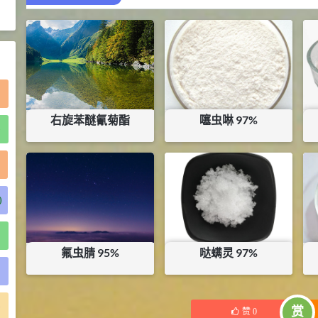
2021-06-21
食品添加剂原料
右旋苯醚氰菊酯
噻虫啉 97%
)
¥
300
¥
150
库存：
5
KG
库存：
21
KG
)
氟虫腈 95%
哒螨灵 97%
¥
353
¥
160
库存：
42.9
KG
库存：
120
KG
)
赏
赞
0