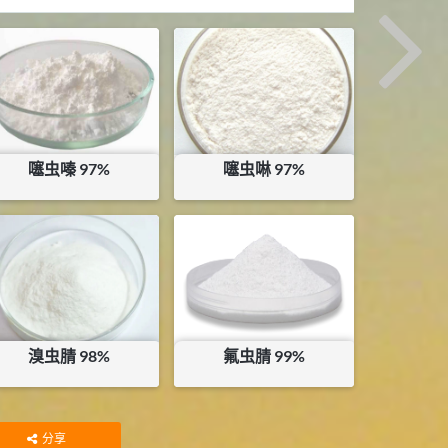
噻虫嗪 97%
噻虫啉 97%
¥
130
¥
150
库存：
105.315
KG
库存：
25
KG
溴虫腈 98%
氟虫腈 99%
¥
405
¥
190
库存：
4.4
KG
库存：
28.85
KG
分享