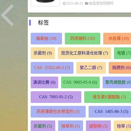
2021-06-21
食品添加剂原料
标签
福美钠
(10)
药用辅料
(10)
水处理
(10)
杀菌剂
(9)
现货化工原料清仓处理
(7)
电镀
(7
CAS: 25322-68-3
(7)
聚乙二醇
(7)
阻燃剂
(6)
演讲比赛
(6)
CAS: 9003-05-8
(6)
聚丙烯酰胺
(6
CAS: 7695-91-2
(5)
维生素E醋酸酯
(5)
药用薄膜包衣预混剂
(5)
CAS: 1405-86-3
(5)
杀菌剂
(5)
除草剂
(5)
提取物
(5)
除草
(5