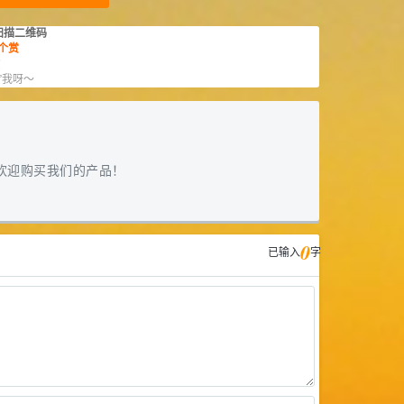
扫描二维码
个赏
赏
”我呀～
欢迎购买我们的产品！
0
已输入
字