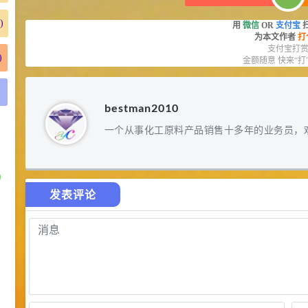
)
用
微信
OR
支付宝
为本文作者
打
支付宝打
)
金额随意 快来“打
bestman2010
一个从事化工原料产品销售十多年的业务员，
)
发表评论