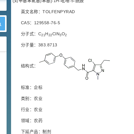
(对甲基苯氧基)苯基]-1H-吡唑-5-酰胺
英文名称：TOLFENPYRAD
CAS：129558-76-5
分子式：C
H
ClN
O
21
22
3
2
分子量：383.8713
42
胍基乙酸 98%
1
¥
结构式：
浏览量 - 10w+
2021-05-25
饲料添加剂原料
标准：企标
253
乙酸橙花酯 99%
2
类别：农业
¥
浏览量 - 5.51w
行业：农业
2021-06-17
化工原料
领域：农药
145
下延产品：制剂
多效唑 90%
3