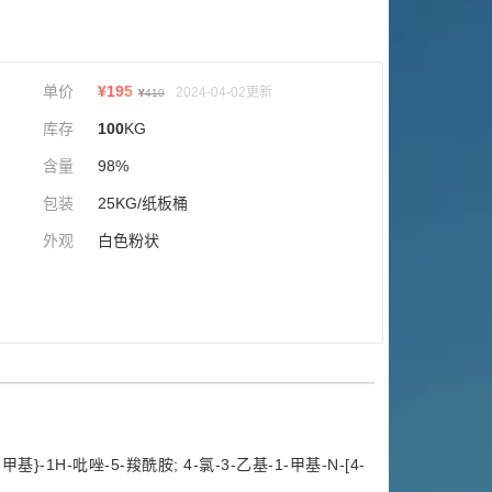
单价
¥
195
2024-04-02更新
¥
410
库存
100
KG
含量
98%
包装
25KG/纸板桶
外观
白色粉状
基}-1H-吡唑-5-羧酰胺; 4-氯-3-乙基-1-甲基-N-[4-