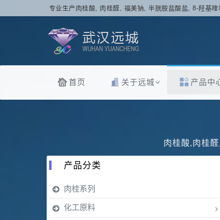
专业生产肉桂酸, 肉桂醛, 福美钠, 半胱胺盐酸盐, 8-羟基喹
首页
关于远城
产品中
肉桂酸,肉桂醛
产品分类
肉桂系列
化工原料