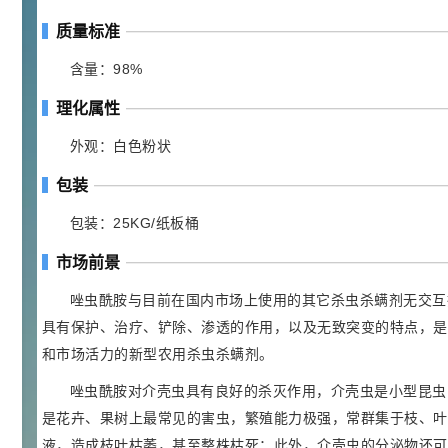
¥
浏览量 - 4.4w
质量标准
含量：98%
2021-07-07
植物生长调节剂
理化属性
29
N-羟甲基丙烯酰胺 98% NMA
4
¥
浏览量 - 1.98w
外观：白色粉状
包装
2021-06-22
化工原料
包装：25KG/纸板桶
92
对甲氧基苯甲醛（茴香醛）
5
¥
99.5%
市场前景
浏览量 - 1.89w
唑虫酰胺与目前在国内市场上使用的其它杀虫杀螨剂无交互
2021-06-19
化工原料
具有保护、治疗、铲除、渗透的作用，以及无致突变的特点，是
69.6
S-羧甲基-L-半胱氨酸(羧甲司坦)
6
和市场活力的新型农用杀虫杀螨剂。
¥
98.5%
唑虫酰胺对介壳虫具有良好的杀灭作用，介壳虫是小型昆虫，
浏览量 - 1.72w
是花卉、果树上最常见的害虫，繁殖能力极强，常群集于枝、叶
2021-05-30
化工原料
液，造成枝叶枯萎，甚至整株枯死；此外，介壳虫的分泌物还可