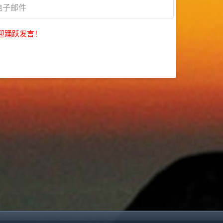
迎踊跃发言！