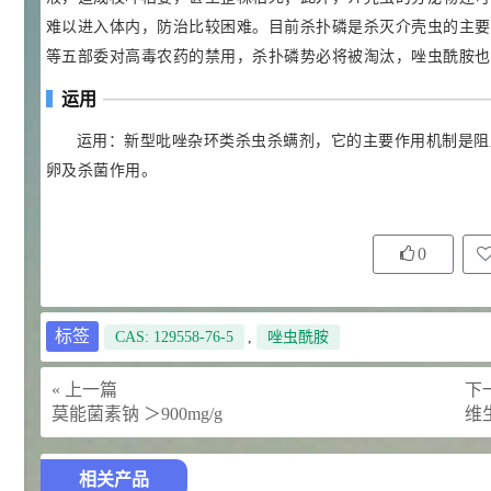
27
抗氧剂BHT 99.5%
难以进入体内，防治比较困难。目前杀扑磷是杀灭介壳虫的主要
7
¥
等五部委对高毒农药的禁用，杀扑磷势必将被淘汰，唑虫酰胺也
浏览量 - 1.64w
运用
2021-05-25
食品添加剂原料
运用：新型吡唑杂环类杀虫杀螨剂，它的主要作用机制是阻
11.25
D-异抗坏血酸钠 98%
8
¥
卵及杀菌作用。
浏览量 - 1.55w
2021-05-25
食品添加剂原料
0
475
硬脂富马酸钠 99%
9
¥
浏览量 - 1.54w
标签
CAS: 129558-76-5
,
唑虫酰胺
2021-06-19
化工原料
« 上一篇
下一
34.8
莫能菌素钠 ＞900mg/g
维
DL-蛋氨酸 99%
10
¥
浏览量 - 1.48w
相关产品