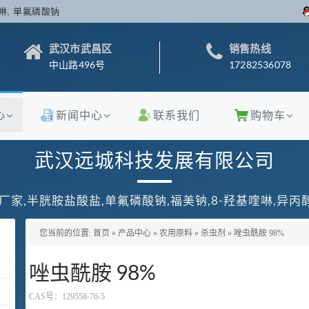
啉, 单氟磷酸钠
武汉市武昌区
销售热线
中山路496号
17282536078
心
新闻中心
联系我们
购物车
武汉远城科技发展有限公司
厂家,半胱胺盐酸盐,单氟磷酸钠,福美钠,8-羟基喹啉,异
您当前的位置:
首页
»
产品中心
»
农用原料
»
杀虫剂
»
唑虫酰胺 98%
唑虫酰胺 98%
CAS号：
129558-76-5