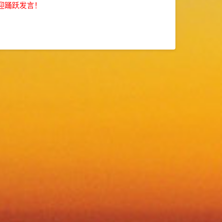
迎踊跃发言！