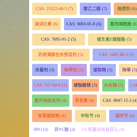
CAS: 25322-68-3
(7)
聚乙二醇
(7)
阻燃剂
(6)
演讲比赛
(6)
CAS: 9003-05-8
(6)
聚丙烯酰胺
(6
CAS: 7695-91-2
(5)
维生素E醋酸酯
(5)
药用薄膜包衣预混剂
(5)
CAS: 1405-86-3
(5)
杀菌剂
(5)
除草剂
(5)
提取物
(5)
除草
(5
CAS: 557-04-0
(5)
硬脂酸镁
(5)
水处理
(5)
2
(4
紫外线吸收剂
(4)
茶皂素
(4)
CAS: 8047-15-2
(4
甘草提取物
(4)
中秋节
(4)
国庆节
(4)
BPO (0)
异VC酸 (2)
5A-羟基拉肖皂苷元 (0)