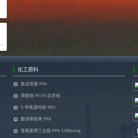
司
化工原料
氯诺昔康 99%
草酸铵 99.5% 化学纯
5-甲氧基吲哚 98%
醇溶苯胺黑 99%
青霉素钾工业盐 99% 1588u/mg