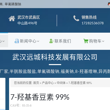
啉, 单氟磷酸钠
武汉市武昌区
销售热线
中山路496号
17282536078
心
新闻中心
联系我们
购物车
武汉远城科技发展有限公司
厂家,半胱胺盐酸盐,单氟磷酸钠,福美钠,8-羟基喹啉,异
您当前的位置:
首页
»
产品中心
»
中间体
»
7-羟基香豆素 99%
7-羟基香豆素 99%
CAS号：
93-35-6