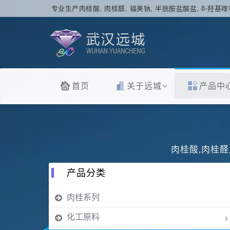
专业生产肉桂酸, 肉桂醛, 福美钠, 半胱胺盐酸盐, 8-羟基喹
首页
关于远城
产品中
肉桂酸,肉桂醛
产品分类
肉桂系列
化工原料