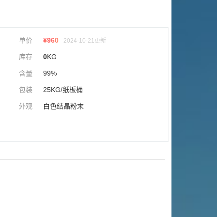
单价
¥
960
2024-10-21更新
库存
0
KG
含量
99%
包装
25KG/纸板桶
外观
白色结晶粉末