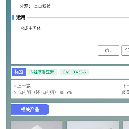
外观： 类白粉状
92
对甲氧基苯甲醛（茴香醛）
5
¥
99.5%
运用
浏览量 - 1.89w
合成中间体
2021-06-19
化工原料
69.6
S-羧甲基-L-半胱氨酸(羧甲司坦)
6
¥
1
98.5%
浏览量 - 1.72w
2021-05-30
化工原料
标签
7-羟基香豆素
,
CAS: 93-35-6
27
抗氧剂BHT 99.5%
7
¥
浏览量 - 1.64w
« 上一篇
下一
δ-戊内酯（环戊内脂） 98.5%
间
2021-05-25
食品添加剂原料
相关产品
11.25
D-异抗坏血酸钠 98%
8
¥
浏览量 - 1.55w