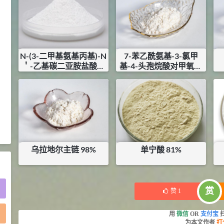
2021-05-25
食品添加剂原料
475
硬脂富马酸钠 99%
9
¥
浏览量 - 1.54w
N-(3-二甲基氨基丙基)-N
7-苯乙酰氨基-3-氯甲
＇-乙基碳二亚胺盐酸盐
基-4-头孢烷酸对甲氧基
2021-06-19
化工原料
99%
苄酯 97.5%
¥
650
¥
300
34.8
库存：
10.59
KG
库存：
20
KG
DL-蛋氨酸 99%
10
¥
浏览量 - 1.48w
2021-06-21
食品添加剂原料
乌拉地尔主链 98%
单宁酸 81%
¥
1450
¥
120
库存：
0
KG
赏
赞
1
)
用
微信
OR
支付宝
为本文作者
打