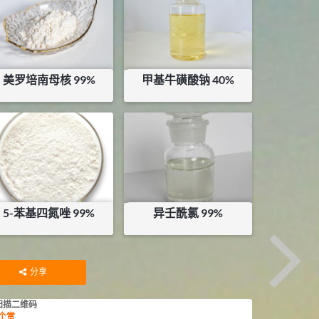
美罗培南母核 99%
甲基牛磺酸钠 40%
¥
3300
¥
30
库存：
0.9
KG
5-苯基四氮唑 99%
异壬酰氯 99%
¥
336
¥
200
库存：
0
KG
库存：
123.5
KG
分享
扫描二维码
个赏