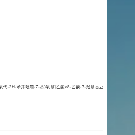
氧代-2H-苯并吡喃-7-基)氧基]乙酸>8-乙酰-7-羟基香豆