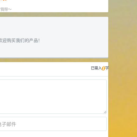
赏
”我呀～
欢迎购买我们的产品！
0
已输入
字