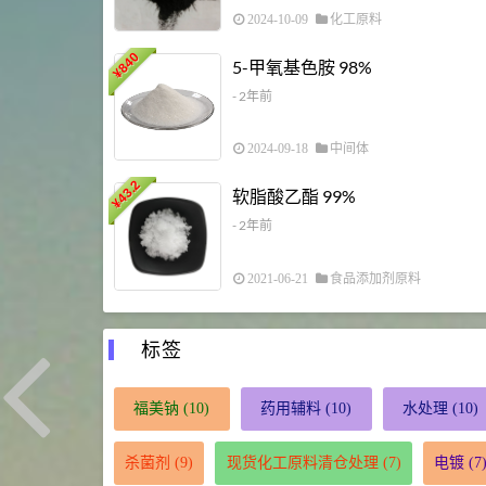
2024-10-09
化工原料
840
5-甲氧基色胺 98%
¥
- 2年前
2024-09-18
中间体
43.2
软脂酸乙酯 99%
¥
- 2年前
2021-06-21
食品添加剂原料
标签
福美钠
(10)
药用辅料
(10)
水处理
(10)
杀菌剂
(9)
现货化工原料清仓处理
(7)
电镀
(7