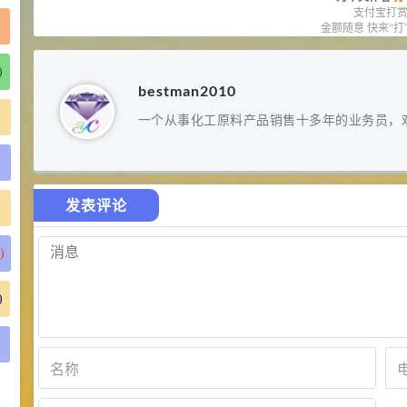
支付宝打
金额随意 快来“打
)
bestman2010
一个从事化工原料产品销售十多年的业务员，
发表评论
)
)
)