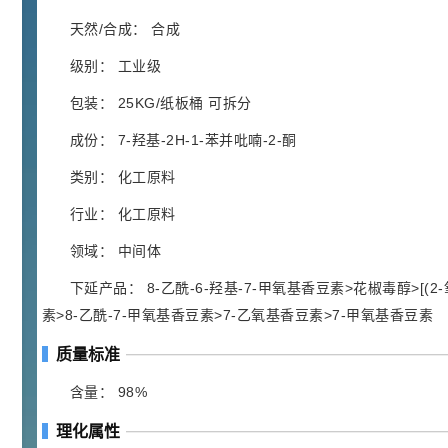
胍基乙酸 98%
1
¥
浏览量 - 10w+
天然/合成： 合成
级别： 工业级
2021-05-25
饲料添加剂原料
包装： 25KG/纸板桶 可拆分
253
乙酸橙花酯 99%
2
¥
成份： 7-羟基-2H-1-苯并吡喃-2-酮
浏览量 - 5.51w
类别： 化工原料
2021-06-17
化工原料
行业： 化工原料
145
多效唑 90%
3
¥
领域： 中间体
浏览量 - 4.4w
下延产品： 8-乙酰-6-羟基-7-甲氧基香豆素>花椒毒醇>[(2-
素>8-乙酰-7-甲氧基香豆素>7-乙氧基香豆素>7-甲氧基香豆素
2021-07-07
植物生长调节剂
质量标准
29
N-羟甲基丙烯酰胺 98% NMA
4
¥
浏览量 - 1.98w
含量： 98%
理化属性
2021-06-22
化工原料