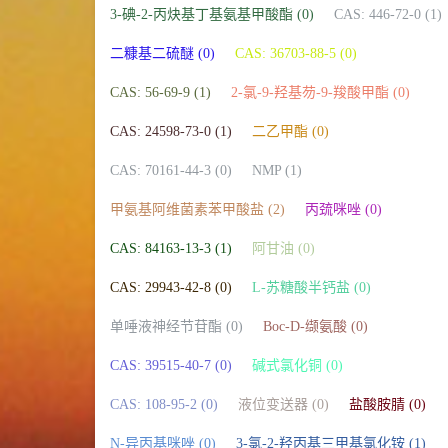
3-碘-2-丙炔基丁基氨基甲酸酯 (0)
CAS: 446-72-0 (1)
二糠基二硫醚 (0)
CAS: 36703-88-5 (0)
CAS: 56-69-9 (1)
2-氯-9-羟基芴-9-羧酸甲酯 (0)
CAS: 24598-73-0 (1)
二乙甲酯 (0)
CAS: 70161-44-3 (0)
NMP (1)
甲氨基阿维菌素苯甲酸盐 (2)
丙巯咪唑 (0)
CAS: 84163-13-3 (1)
阿甘油 (0)
CAS: 29943-42-8 (0)
L-苏糖酸半钙盐 (0)
单唾液神经节苷酯 (0)
Boc-D-缬氨酸 (0)
CAS: 39515-40-7 (0)
碱式氯化铜 (0)
CAS: 108-95-2 (0)
液位变送器 (0)
盐酸胺腈 (0)
N-异丙基咪唑 (0)
3-氯-2-羟丙基三甲基氯化铵 (1)