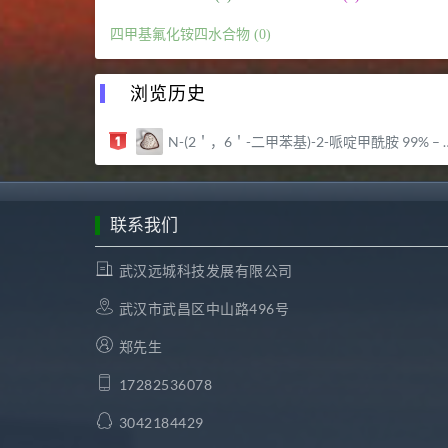
四甲基氟化铵四水合物 (0)
浏览历史
N-(2＇，6＇-二甲苯基)-2-哌啶甲酰胺 99% – 武汉远城科技发展有限公司
联系我们
武汉远城科技发展有限公司
武汉市武昌区中山路496号
郑先生
17282536078
3042184429