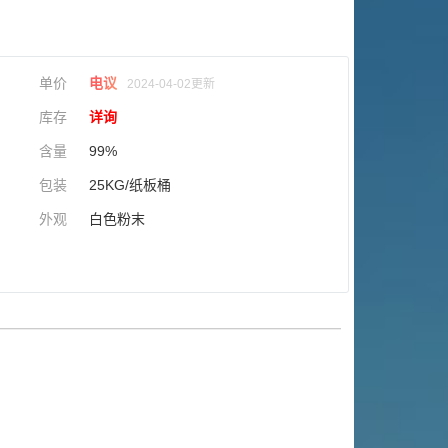
单价
电议
2024-04-02更新
库存
详询
含量
99%
包装
25KG/纸板桶
外观
白色粉末