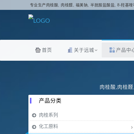
专业生产肉桂酸, 肉桂醛, 福美钠, 半胱胺盐酸盐, 8-羟基喹
首页
关于远城
产品中
肉桂酸,肉桂醛
产品分类
肉桂系列
化工原料