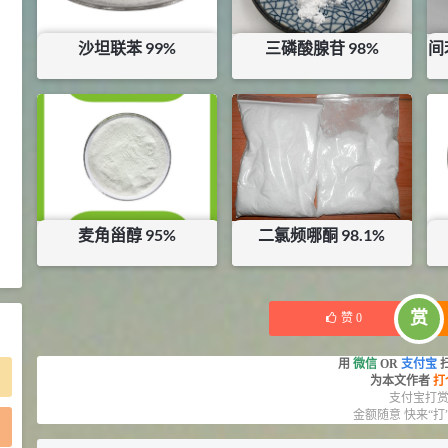
2021-05-25
食品添加剂原料
沙坦联苯 99%
三磷酸腺苷 98%
间
475
硬脂富马酸钠 99%
9
¥
浏览量 - 1.54w
¥
50
¥
970
库存：
0.1
KG
库存：
0.6
KG
2021-06-19
化工原料
34.8
DL-蛋氨酸 99%
10
¥
浏览量 - 1.48w
麦角甾醇 95%
二氯频哪酮 98.1%
2021-06-21
食品添加剂原料
¥
5400
¥
120
库存：
0
KG
赏
赞
0
用
微信
OR
支付宝
为本文作者
打
支付宝打
金额随意 快来“打
)