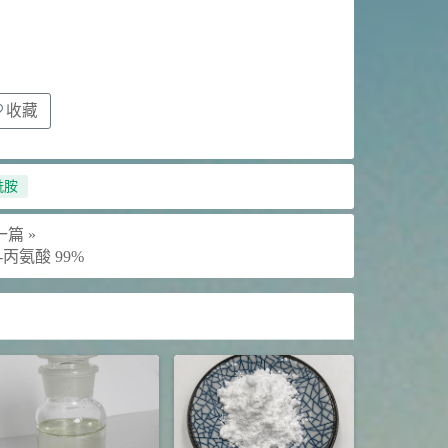
收藏
酰胺
篇 »
-丙氨酸 99%