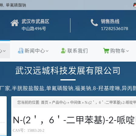
啉, 单氟磷酸钠
武汉市武昌区
销售热线
中山路496号
17282536078
心
新闻中心
联系我们
购物车
武汉远城科技发展有限公司
厂家,半胱胺盐酸盐,单氟磷酸钠,福美钠,8-羟基喹啉,异
您当前的位置:
首页
»
产品中心
»
中间体
»
N-(2＇，6＇-二甲苯基)-2-哌啶甲
N-(2＇，6＇-二甲苯基)-2-哌啶
CAS号：
15883-20-2