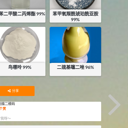
苯二甲酸二丙烯酯 99%
苯甲氧羰酰琥珀酰亚胺
99%
¥
60
¥
395
库存：
22
KG
库存：
25
KG
鸟嘌呤 99%
二巯基噻二唑 96%
¥
80
¥
45
库存：
8.2
KG
库存：
44.53
KG
分享
扫描二维码
个赏
赏
”我呀～