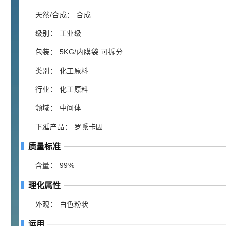
胍基乙酸 98%
1
¥
浏览量 - 10w+
天然/合成： 合成
级别： 工业级
2021-05-25
饲料添加剂原料
包装： 5KG/内膜袋 可拆分
253
乙酸橙花酯 99%
2
¥
类别： 化工原料
浏览量 - 5.51w
行业： 化工原料
2021-06-17
化工原料
领域： 中间体
145
多效唑 90%
3
¥
下延产品： 罗哌卡因
浏览量 - 4.4w
质量标准
2021-07-07
植物生长调节剂
含量： 99%
29
N-羟甲基丙烯酰胺 98% NMA
4
¥
理化属性
浏览量 - 1.98w
外观： 白色粉状
2021-06-22
化工原料
运用