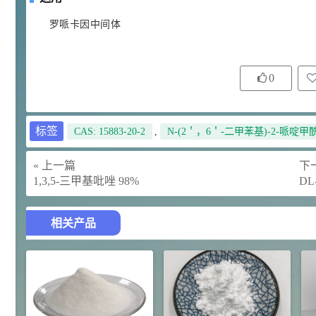
92
对甲氧基苯甲醛（茴香醛）
5
罗哌卡因中间体
¥
99.5%
浏览量 - 1.89w
2021-06-19
化工原料
0
69.6
S-羧甲基-L-半胱氨酸(羧甲司坦)
6
¥
98.5%
标签
CAS: 15883-20-2
,
N-(2＇，6＇-二甲苯基)-2-哌啶甲
浏览量 - 1.72w
2021-05-30
化工原料
« 上一篇
下一
1,3,5-三甲基吡唑 98%
DL
27
抗氧剂BHT 99.5%
7
¥
浏览量 - 1.64w
相关产品
2021-05-25
食品添加剂原料
11.25
D-异抗坏血酸钠 98%
8
¥
浏览量 - 1.55w