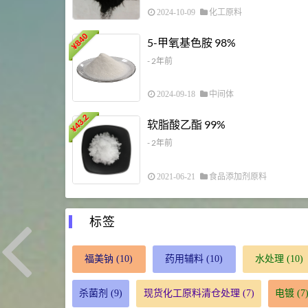
2024-10-09
化工原料
840
5-甲氧基色胺 98%
¥
- 2年前
2024-09-18
中间体
43.2
软脂酸乙酯 99%
¥
- 2年前
2021-06-21
食品添加剂原料
标签
福美钠
(10)
药用辅料
(10)
水处理
(10)
杀菌剂
(9)
现货化工原料清仓处理
(7)
电镀
(7