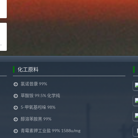
化工原料
氯诺昔康 99%
草酸铵 99.5% 化学纯
5-甲氧基吲哚 98%
醇溶苯胺黑 99%
青霉素钾工业盐 99% 1588u/mg