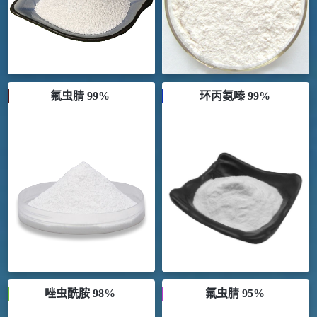
氟虫腈 99%
环丙氨嗪 99%
唑虫酰胺 98%
氟虫腈 95%