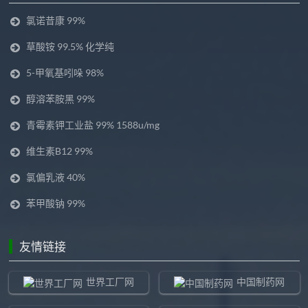
氯诺昔康 99%
草酸铵 99.5% 化学纯
5-甲氧基吲哚 98%
醇溶苯胺黑 99%
青霉素钾工业盐 99% 1588u/mg
维生素B12 99%
氯偏乳液 40%
苯甲酸钠 99%
友情链接
世界工厂网
中国制药网