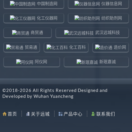
中国制造网
仪器信息网
化工仪器网
纺织助剂网
商贸通
武汉远城科技
贸易通
化工百科
造价网
阿仪网
新珉嘉诚
环球贸易网
960化工网
©2018-
2026
All Rights Reserved Designed and
东北制造网
药智通
Developed by
Wuhan Yuancheng
搜了网
八方资源网
首页
关于远城
产品中心
联系我们
马可波罗网
阿仪网远城科技