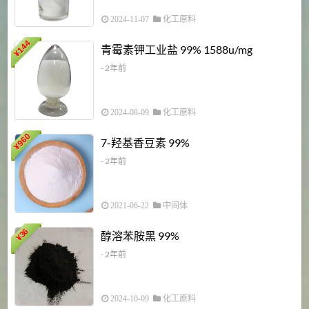
2024-11-07
化工原料
6
144
青霉素钾工业盐 99% 1588u/mg
¥
¥
- 2年前
2024-08-09
化工原料
960
7-羟基香豆素 99%
¥
- 2年前
2021-06-22
中间体
1
36
醇溶苯胺黑 99%
¥
¥
- 2年前
2024-10-09
化工原料