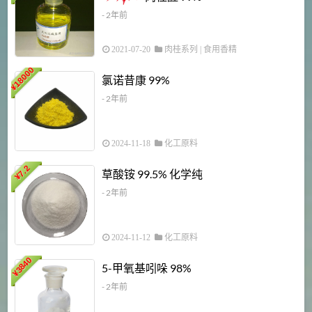
- 2年前
2021-07-20
肉桂系列
|
食用香精
18000
1
氯诺昔康 99%
¥
- 2年前
2024-11-18
化工原料
7.2
草酸铵 99.5% 化学纯
¥
- 2年前
2024-11-12
化工原料
3840
5-甲氧基吲哚 98%
¥
- 2年前