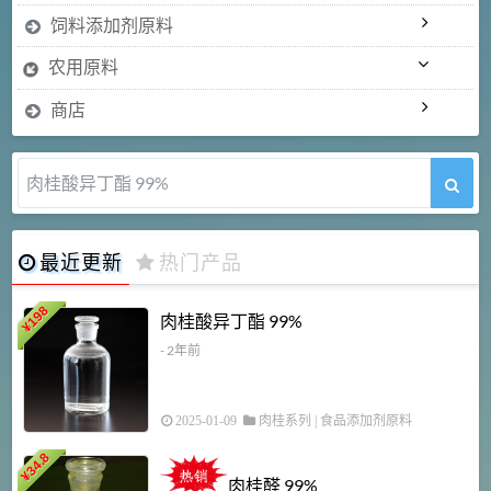
饲料添加剂原料
农用原料
商店
肉桂酸异丁酯 99%
最近更新
热门产品
198
肉桂酸异丁酯 99%
¥
- 2年前
2025-01-09
肉桂系列
|
食品添加剂原料
34.8
2
¥
肉桂醛 99%