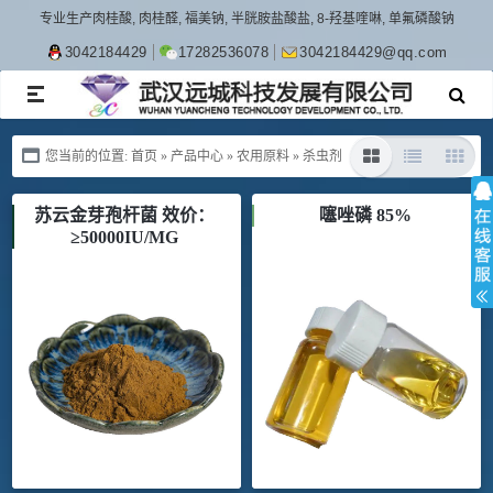
专业生产肉桂酸, 肉桂醛, 福美钠, 半胱胺盐酸盐, 8-羟基喹啉, 单氟磷酸钠
3042184429
17282536078
3042184429@qq.com
TOGGLE
NAVIGATION
您当前的位置:
首页
»
产品中心
»
农用原料
»
杀虫剂
苏云金芽孢杆菌 效价：
噻唑磷 85%
≥50000IU/MG