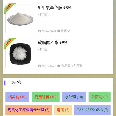
840
4
5-甲氧基色胺 98%
¥
- 2年前
2024-09-18
中间体
43.2
3
软脂酸乙酯 99%
¥
¥
- 2年前
2021-06-21
食品添加剂原料
标签
福美钠
(10)
药用辅料
(10)
水处理
(10)
杀菌剂
(9)
现货化工原料清仓处理
(7)
电镀
(7)
CAS: 25322-68-3
(7)