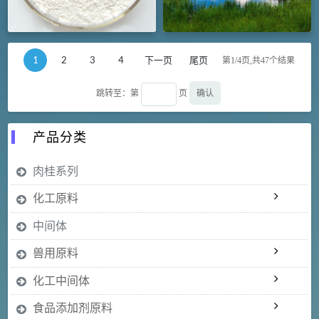
1
2
3
4
下一页
尾页
第1/4页,共
47
个结果
确认
跳转至：第
页
产品分类
肉桂系列
化工原料
中间体
兽用原料
化工中间体
食品添加剂原料