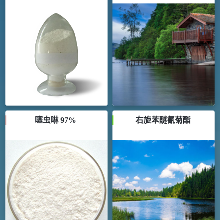
噻虫啉 97%
右旋苯醚氰菊酯