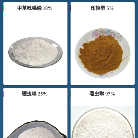
甲基吡噁磷 10%
印楝素 5%
噻虫嗪 25%
噻虫啉 97%