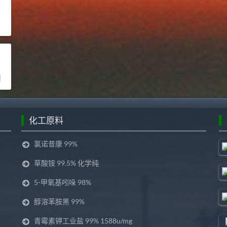
司
化工原料
氯诺昔康 99%
草酸铵 99.5% 化学纯
5-甲氧基吲哚 98%
醇溶苯胺黑 99%
青霉素钾工业盐 99% 1588u/mg