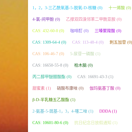
1，2，3-三乙酰氧基-5-脱氧-D-核糖 (0)
十一烯酸 (0)
4-氯-间甲酚 (0)
乙撑双四溴邻苯二甲酰亚胺 (0)
CAS: 432-60-0 (0)
咖啡酊 (0)
三嗪聚羧酸 (0)
CAS: 1309-64-4 (0)
CAS: 113-48-4 (0)
刺五加苷 (0
CAS: 106-46-7 (0)
5-尿苷一磷酸 (1)
CAS: 16650-55-8 (0)
柏木脑 (0)
丙二醇甲醚醋酸酯 (0)
CAS: 16691-43-3 (1)
甜蜜素 (1)
硝酸布康唑 (0)
伽玛氨基丁酸 (0)
β-D-半乳糖五乙酸酯 (1)
2-氨基-5-巯基-1，3，4-噻二唑 (1)
DDDA (1)
CAS: 10601-80-6 (0)
抗日纪念日放假通知 (1)