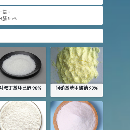
篇 »
腈 95%
对叔丁基环己醇 98%
间硝基苯甲酸钠 99%
¥
35
¥
92
库存：
4
KG