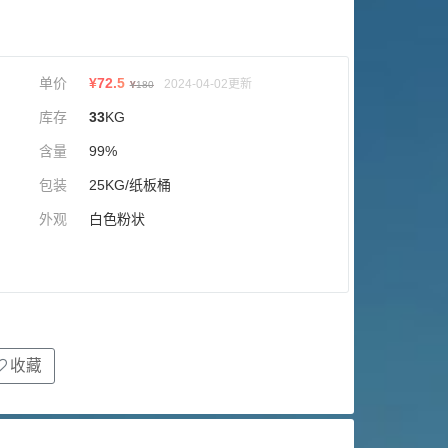
单价
¥
72.5
2024-04-02更新
¥
180
库存
33
KG
含量
99%
包装
25KG/纸板桶
外观
白色粉状
收藏