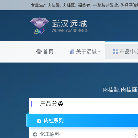
专业生产肉桂酸, 肉桂醛, 福美钠, 半胱胺盐酸盐, 8-羟基喹
首页
关于远城
产品中
肉桂酸,肉桂醛
产品分类
肉桂系列
化工原料