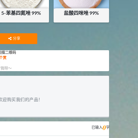
5-苯基四氮唑 99%
盐酸四咪唑 99%
¥
336
¥
168
库存：
0
KG
库存：
0
KG
分享
扫描二维码
个赏
赏
”我呀～
欢迎购买我们的产品！
0
已输入
字