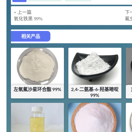
42
胍基乙酸 98%
1
¥
« 上一篇
下一
浏览量 - 10w+
氧化铁黑 99%
氟虫
2021-05-25
饲料添加剂原料
相关产品
253
乙酸橙花酯 99%
2
¥
浏览量 - 5.51w
2021-06-17
化工原料
145
多效唑 90%
3
¥
浏览量 - 4.4w
左氧氟沙星环合酯 99%
2,4-二氨基-6-羟基嘧啶
99%
2021-07-07
植物生长调节剂
¥
130
¥
220
29
库存：
24
KG
库存：
9.21
KG
N-羟甲基丙烯酰胺 98% NMA
4
¥
浏览量 - 1.98w