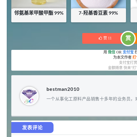
2021-06-22
化工原料
92
邻氨基苯甲酸甲酯 99%
7-羟基香豆素 99%
对甲氧基苯甲醛（茴香醛）
5
¥
99.5%
¥
75
¥
960
浏览量 - 1.89w
库存：
39.97
KG
库存：
0
KG
2021-06-19
化工原料
赏
赞
11
69.6
S-羧甲基-L-半胱氨酸(羧甲司坦)
6
¥
用
微信
OR
支付宝
98.5%
为本文作者
打
支付宝打
浏览量 - 1.72w
金额随意 快来“打
2021-05-30
化工原料
27
抗氧剂BHT 99.5%
7
¥
bestman2010
浏览量 - 1.64w
一个从事化工原料产品销售十多年的业务员，
2021-05-25
食品添加剂原料
11.25
D-异抗坏血酸钠 98%
8
¥
发表评论
浏览量 - 1.55w