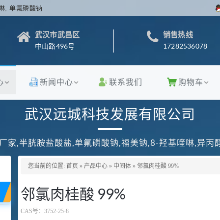
啉, 单氟磷酸钠
武汉市武昌区
销售热线
中山路496号
17282536078
心
新闻中心
联系我们
购物车
武汉远城科技发展有限公司
厂家,半胱胺盐酸盐,单氟磷酸钠,福美钠,8-羟基喹啉,异
您当前的位置:
首页
»
产品中心
»
中间体
»
邻氯肉桂酸 99%
邻氯肉桂酸 99%
CAS号：
3752-25-8