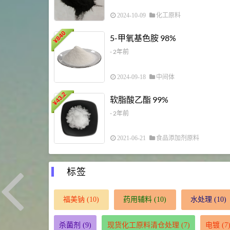
2024-10-09
化工原料
840
5-甲氧基色胺 98%
¥
- 2年前
2024-09-18
中间体
43.2
软脂酸乙酯 99%
¥
- 2年前
2021-06-21
食品添加剂原料
标签
福美钠
(10)
药用辅料
(10)
水处理
(10)
杀菌剂
(9)
现货化工原料清仓处理
(7)
电镀
(7