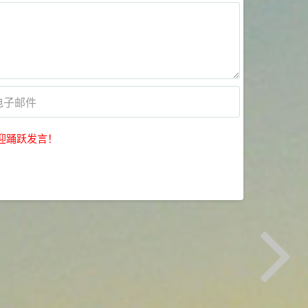
迎踊跃发言！