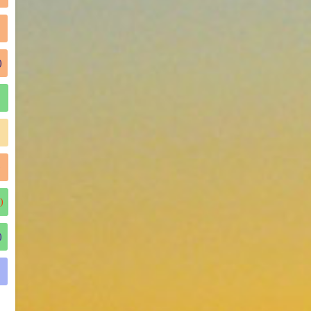
)
)
)
)