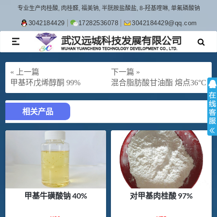
专业生产肉桂酸, 肉桂醛, 福美钠, 半胱胺盐酸盐, 8-羟基喹啉, 单氟磷酸钠
3042184429
17282536078
3042184429@qq.com
TOGGLE
NAVIGATION
« 上一篇
下一篇 »
甲基环戊烯醇酮 99%
混合脂肪酸甘油酯 熔点36°C
相关产品
甲基牛磺酸钠 40%
对甲基肉桂酸 97%