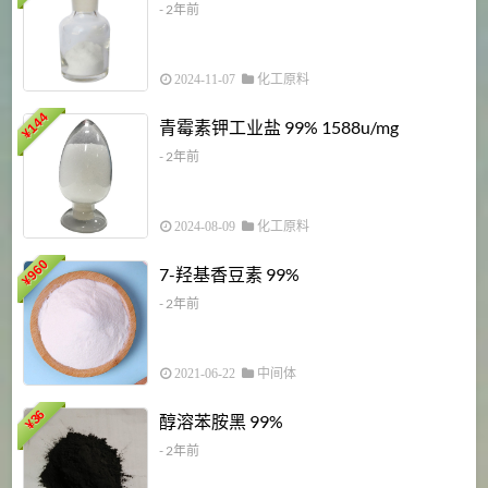
- 2年前
2024-11-07
化工原料
6
144
青霉素钾工业盐 99% 1588u/mg
¥
¥
- 2年前
2024-08-09
化工原料
960
7-羟基香豆素 99%
¥
- 2年前
2021-06-22
中间体
1
36
醇溶苯胺黑 99%
¥
¥
- 2年前