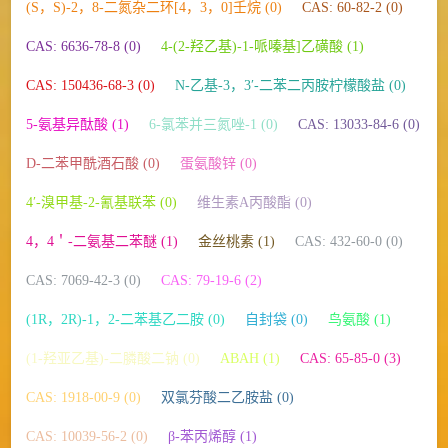
(S，S)-2，8-二氮杂二环[4，3，0]壬烷 (0)
CAS: 60-82-2 (0)
CAS: 6636-78-8 (0)
4-(2-羟乙基)-1-哌嗪基]乙磺酸 (1)
CAS: 150436-68-3 (0)
N-乙基-3，3′-二苯二丙胺柠檬酸盐 (0)
5-氨基异酞酸 (1)
6-氯苯并三氮唑-1 (0)
CAS: 13033-84-6 (0)
D-二苯甲酰酒石酸 (0)
蛋氨酸锌 (0)
4′-溴甲基-2-氰基联苯 (0)
维生素A丙酸酯 (0)
4，4＇-二氨基二苯醚 (1)
金丝桃素 (1)
CAS: 432-60-0 (0)
CAS: 7069-42-3 (0)
CAS: 79-19-6 (2)
(1R，2R)-1，2-二苯基乙二胺 (0)
自封袋 (0)
鸟氨酸 (1)
(1-羟亚乙基)-二膦酸二钠 (0)
ABAH (1)
CAS: 65-85-0 (3)
CAS: 1918-00-9 (0)
双氯芬酸二乙胺盐 (0)
CAS: 10039-56-2 (0)
β-苯丙烯醇 (1)