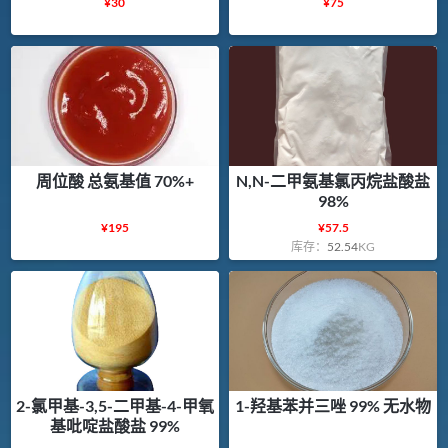
¥
30
¥
75
周位酸 总氨基值 70%+
N,N-二甲氨基氯丙烷盐酸盐
98%
¥
195
¥
57.5
库存：
52.54
KG
2-氯甲基-3,5-二甲基-4-甲氧
1-羟基苯并三唑 99% 无水物
基吡啶盐酸盐 99%