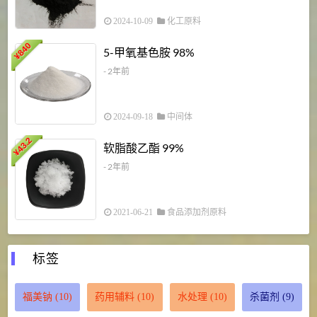
2024-10-09
化工原料
840
4
5-甲氧基色胺 98%
¥
- 2年前
2024-09-18
中间体
43.2
3
软脂酸乙酯 99%
¥
¥
- 2年前
2021-06-21
食品添加剂原料
标签
福美钠
(10)
药用辅料
(10)
水处理
(10)
杀菌剂
(9)