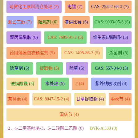
现货化工原料清仓处理
(7)
电镀
(7)
CAS: 25322-68-3
(7)
聚乙二醇
(7)
阻燃剂
(6)
演讲比赛
(6)
CAS: 9003-05-8
(6)
聚丙烯酰胺
(6)
CAS: 7695-91-2
(5)
维生素E醋酸酯
(5)
药用薄膜包衣预混剂
(5)
CAS: 1405-86-3
(5)
杀菌剂
(5)
除草剂
(5)
提取物
(5)
除草
(5)
CAS: 557-04-0
(5)
硬脂酸镁
(5)
水处理
(5)
2
(4)
紫外线吸收剂
(4)
茶皂素
(4)
CAS: 8047-15-2
(4)
甘草提取物
(4)
中秋节
(4)
国庆节
(4)
2，4-二甲基吡咯-3，5-二羧酸二乙酯 (0)
BYK-A 530 (0)