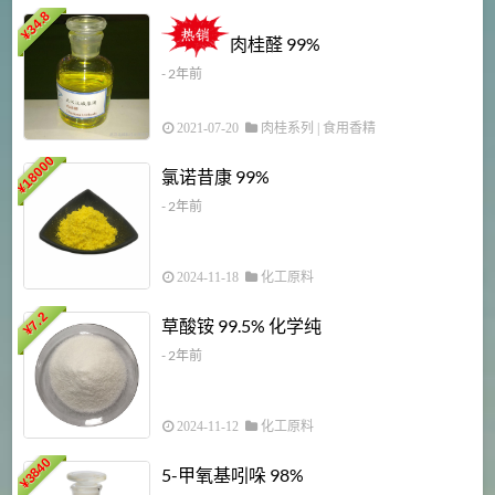
34.8
2
¥
肉桂醛 99%
- 2年前
2021-07-20
肉桂系列
|
食用香精
18000
1
氯诺昔康 99%
¥
- 2年前
2024-11-18
化工原料
7.2
草酸铵 99.5% 化学纯
¥
- 2年前
2024-11-12
化工原料
3840
5-甲氧基吲哚 98%
¥