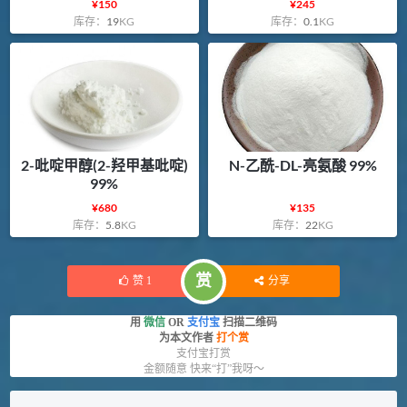
¥
150
¥
245
库存：
19
KG
库存：
0.1
KG
2-吡啶甲醇(2-羟甲基吡啶)
N-乙酰-DL-亮氨酸 99%
99%
¥
680
¥
135
库存：
5.8
KG
库存：
22
KG
赏
赞
1
分享
用
微信
OR
支付宝
扫描二维码
为本文作者
打个赏
支付宝打赏
金额随意 快来“打”我呀～