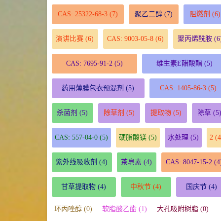
CAS: 25322-68-3
(7)
聚乙二醇
(7)
阻燃剂
(6)
演讲比赛
(6)
CAS: 9003-05-8
(6)
聚丙烯酰胺
(6
CAS: 7695-91-2
(5)
维生素E醋酸酯
(5)
药用薄膜包衣预混剂
(5)
CAS: 1405-86-3
(5)
杀菌剂
(5)
除草剂
(5)
提取物
(5)
除草
(5
CAS: 557-04-0
(5)
硬脂酸镁
(5)
水处理
(5)
2
(4
紫外线吸收剂
(4)
茶皂素
(4)
CAS: 8047-15-2
(4
甘草提取物
(4)
中秋节
(4)
国庆节
(4)
环丙唑醇 (0)
软脂酸乙酯 (1)
大孔吸附树脂 (0)