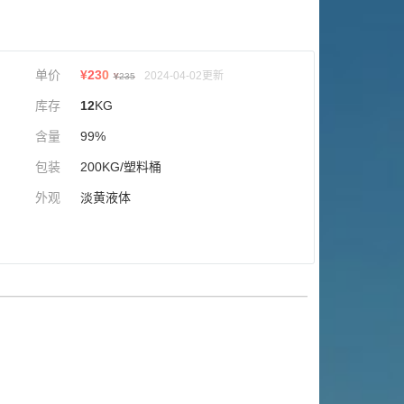
单价
¥
230
2024-04-02更新
¥
235
库存
12
KG
含量
99%
包装
200KG/塑料桶
外观
淡黄液体