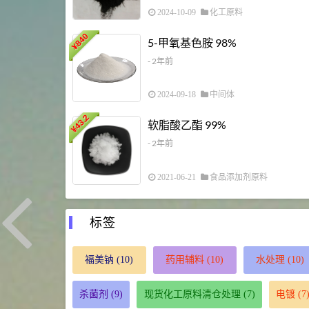
2024-10-09
化工原料
840
5-甲氧基色胺 98%
¥
- 2年前
2024-09-18
中间体
43.2
软脂酸乙酯 99%
¥
- 2年前
2021-06-21
食品添加剂原料
标签
福美钠
(10)
药用辅料
(10)
水处理
(10)
杀菌剂
(9)
现货化工原料清仓处理
(7)
电镀
(7