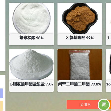
2021-05-25
食品添加剂原料
475
硬脂富马酸钠 99%
9
¥
浏览量 - 1.54w
2021-06-19
化工原料
氟米松酸 98%
2-氨基噻唑 99%
1
34.8
DL-蛋氨酸 99%
10
¥
¥
30000
¥
138
浏览量 - 1.48w
库存：
0.213
KG
2021-06-21
食品添加剂原料
L-脯氨酸甲酯盐酸盐 98%
间苯二甲酸二甲酯 99.8%
1
¥
300
¥
35
库存：
0.1
KG
库存：
97.5
KG
赏
赞
0
)