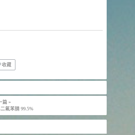
收藏
篇 »
6-二氟苯腈 99.5%