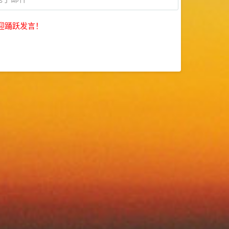
迎踊跃发言！