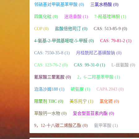
邻硝基对甲砜基苯甲酸 (0)
三氯水杨酸 (0)
四氯化硅 (0)
迷迭香酸 (1)
7-羟基喹啉酮 (1)
COP (0)
盐酸倍他司汀 (0)
CAS: 513-85-9 (0)
4-氨基-2-甲巯基嘧啶-5-甲醛 (0)
CAS: 79-81-2 (1)
CAS: 7550-35-8 (1)
月桂酰羟乙基磺酸钠 (0)
CAS: 123-76-2 (0)
CAS: 99-31-0 (1)
L-丝氨酸 (0)
氰尿酸三聚氰胺 (0)
2，6-二羟基苯甲酸 (1)
泊洛沙姆188 (1)
硫氨脲 (1)
CAPA 2043 (0)
阻聚剂 TBC (0)
美乐托宁 (1)
氯化镉 (0)
草酸钙一水物 (0)
复合型芸苔素内酯 (0)
9，12-十八碳二烯酸乙酯 (0)
氨甲苯酸 (1)