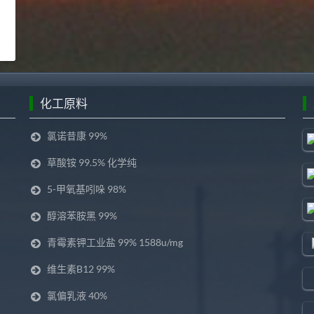
化工原料
氯诺昔康 99%
草酸铵 99.5% 化学纯
5-甲氧基吲哚 98%
醇溶苯胺黑 99%
青霉素钾工业盐 99% 1588u/mg
维生素B12 99%
氯偏乳液 40%