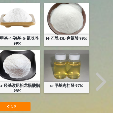
-甲基-4-硝基-5-氯咪唑
N-乙酰-DL-亮氨酸 99%
99%
¥
1400
¥
135
库存：
0.95
KG
库存：
22
KG
6α-羟基泼尼松龙醋酸酯
α-甲基肉桂醛 97%
98%
¥
14000
¥
56
库存：
0.1
KG
分享