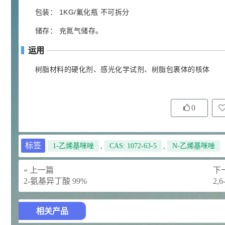
包装： 1KG/氟化瓶 不可拆分
92
对甲氧基苯甲醛（茴香醛）
5
¥
99.5%
储存： 充氮气储存。
浏览量 - 1.89w
运用
2021-06-19
化工原料
树脂材料的硬化剂、感光化学试剂、树脂包裹体的核体
69.6
S-羧甲基-L-半胱氨酸(羧甲司坦)
6
¥
98.5%
浏览量 - 1.72w
0
2021-05-30
化工原料
27
抗氧剂BHT 99.5%
7
¥
标签
1-乙烯基咪唑
,
CAS: 1072-63-5
,
N-乙烯基咪唑
浏览量 - 1.64w
« 上一篇
下一
2021-05-25
食品添加剂原料
2-氨基异丁酸 99%
2,
11.25
D-异抗坏血酸钠 98%
8
¥
浏览量 - 1.55w
相关产品