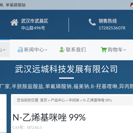
啉, 单氟磷酸钠
武汉市武昌区
销售热线
中山路496号
17282536078
心
新闻中心
联系我们
购物车
武汉远城科技发展有限公司
厂家,半胱胺盐酸盐,单氟磷酸钠,福美钠,8-羟基喹啉,异
您当前的位置:
首页
»
产品中心
»
中间体
»
N-乙烯基咪唑 99%
N-乙烯基咪唑 99%
CAS号：
1072-63-5