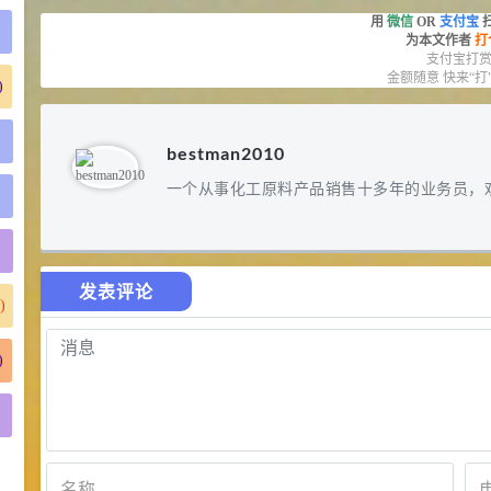
用
微信
OR
支付宝
为本文作者
打
支付宝打
金额随意 快来“打
)
bestman2010
一个从事化工原料产品销售十多年的业务员，
)
发表评论
)
)