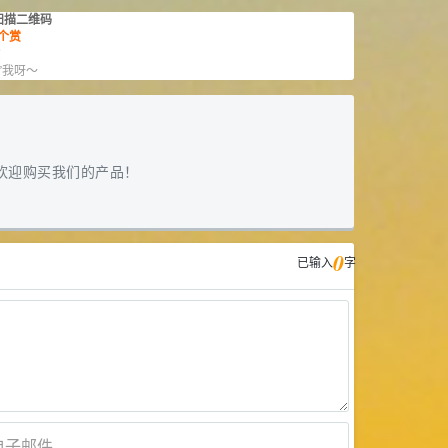
扫描二维码
个赏
赏
”我呀～
欢迎购买我们的产品！
0
已输入
字