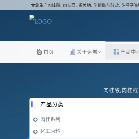
专业生产肉桂酸, 肉桂醛, 福美钠, 半胱胺盐酸盐, 8-羟基喹
首页
关于远城
产品中
肉桂酸,肉桂醛
产品分类
肉桂系列
化工原料