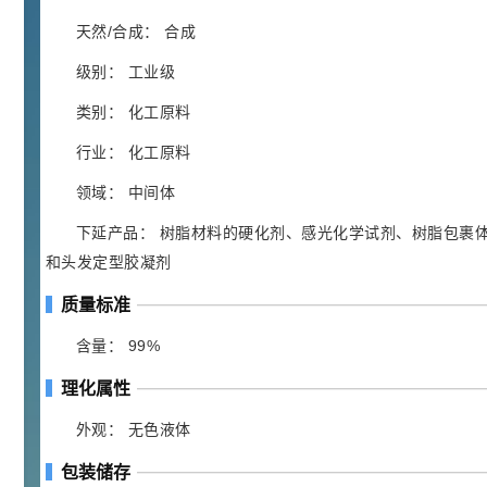
胍基乙酸 98%
1
¥
浏览量 - 10w+
天然/合成： 合成
级别： 工业级
2021-05-25
饲料添加剂原料
类别： 化工原料
253
乙酸橙花酯 99%
2
¥
行业： 化工原料
浏览量 - 5.51w
领域： 中间体
2021-06-17
化工原料
下延产品： 树脂材料的硬化剂、感光化学试剂、树脂包裹
145
多效唑 90%
3
和头发定型胶凝剂
¥
浏览量 - 4.4w
质量标准
2021-07-07
植物生长调节剂
含量： 99%
29
理化属性
N-羟甲基丙烯酰胺 98% NMA
4
¥
浏览量 - 1.98w
外观： 无色液体
包装储存
2021-06-22
化工原料