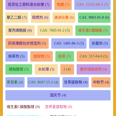
现货化工原料清仓处理
(7)
电镀
(7)
CAS: 25322-68-3
(7)
聚乙二醇
(7)
阻燃剂
(6)
演讲比赛
(6)
CAS: 9003-05-8
(6)
聚丙烯酰胺
(6)
CAS: 7695-91-2
(5)
维生素E醋酸酯
(5)
药用薄膜包衣预混剂
(5)
CAS: 1405-86-3
(5)
杀菌剂
(5)
除草剂
(5)
提取物
(5)
除草
(5)
CAS: 557-04-0
(5)
硬脂酸镁
(5)
水处理
(5)
2
(4)
紫外线吸收剂
(4)
茶皂素
(4)
CAS: 8047-15-2
(4)
甘草提取物
(4)
中秋节
(4)
国庆节
(4)
维生素C磷酸酯镁 (0)
苦荞麦提取物 (0)