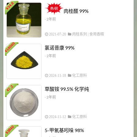
34.8
2
¥
肉桂醛 99%
- 2年前
2021-07-20
肉桂系列
|
食用香精
18000
1
氯诺昔康 99%
¥
- 2年前
2024-11-18
化工原料
7.2
草酸铵 99.5% 化学纯
¥
- 2年前
2024-11-12
化工原料
3840
5-甲氧基吲哚 98%
¥