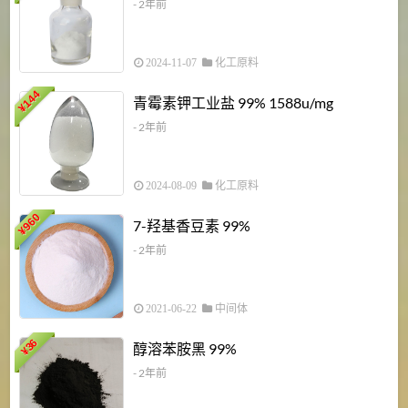
- 2年前
2024-11-07
化工原料
6
144
青霉素钾工业盐 99% 1588u/mg
¥
¥
- 2年前
2024-08-09
化工原料
960
7-羟基香豆素 99%
¥
- 2年前
2021-06-22
中间体
1
36
醇溶苯胺黑 99%
¥
¥
- 2年前