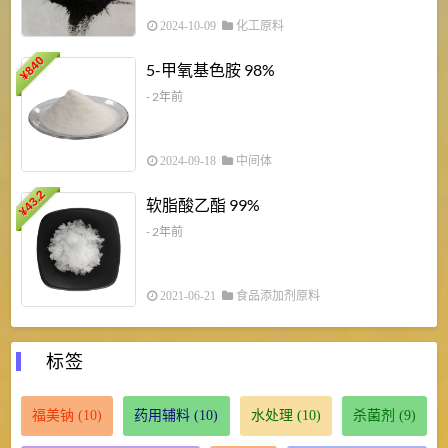
2024-10-09
化工原料
840
4
5-甲氧基色胺 98%
¥
- 2年前
2024-09-18
中间体
43.2
3
软脂酸乙酯 99%
¥
¥
- 2年前
2021-06-21
食品添加剂原料
标签
福美钠
(10)
药用辅料
(10)
水处理
(10)
杀菌剂
(9)