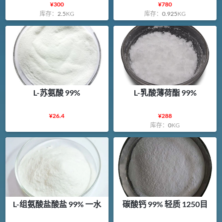
¥
300
¥
780
库存：
2.5
KG
库存：
0.925
KG
L-苏氨酸 99%
L-乳酸薄荷酯 99%
¥
26.4
¥
288
库存：
0
KG
L-组氨酸盐酸盐 99% 一水
碳酸钙 99% 轻质 1250目