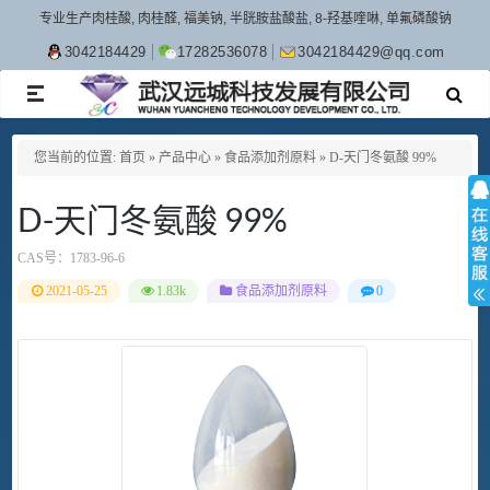
专业生产肉桂酸, 肉桂醛, 福美钠, 半胱胺盐酸盐, 8-羟基喹啉, 单氟磷酸钠
3042184429
17282536078
3042184429@qq.com
TOGGLE
NAVIGATION
您当前的位置:
首页
»
产品中心
»
食品添加剂原料
»
D-天门冬氨酸 99%
D-天门冬氨酸 99%
CAS号：
1783-96-6
2021-05-25
1.83k
食品添加剂原料
0