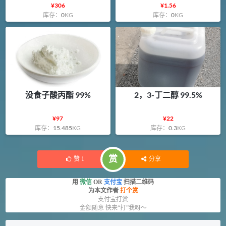
¥
306
¥
1.56
库存：
0
KG
库存：
0
KG
没食子酸丙酯 99%
2，3-丁二醇 99.5%
¥
97
¥
22
库存：
15.485
KG
库存：
0.3
KG
赏
赞
1
分享
用
微信
OR
支付宝
扫描二维码
为本文作者
打个赏
支付宝打赏
金额随意 快来“打”我呀～