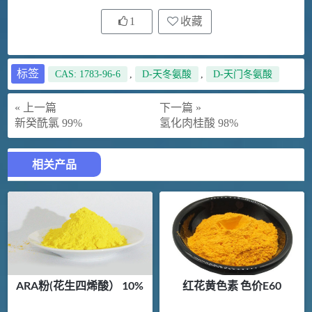
1
收藏
标签
CAS: 1783-96-6
,
D-天冬氨酸
,
D-天门冬氨酸
« 上一篇
下一篇 »
新癸酰氯 99%
氢化肉桂酸 98%
相关产品
ARA粉(花生四烯酸） 10%
红花黄色素 色价E60