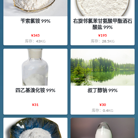
苄索氯铵 99%
右旋邻氯苯甘氨酸甲酯酒石
酸盐 99%
¥
345
¥
195
库存：
43
KG
库存：
28.5
KG
四乙基溴化铵 99%
叔丁醇钠 99%
¥
31
¥
30
库存：
0.4
KG