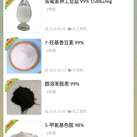
青霉素钾工业盐 99% 1588u/mg
¥
¥
- 2年前
2024-08-09
化工原料
960
7-羟基香豆素 99%
¥
- 2年前
2021-06-22
中间体
1
36
醇溶苯胺黑 99%
¥
¥
- 2年前
2024-10-09
化工原料
840
4
5-甲氧基色胺 98%
¥
- 2年前