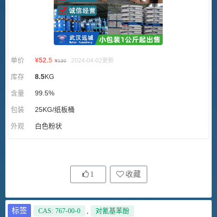
单价
¥
52.5
2024-04-02更新
¥
130
库存
8.5
KG
含量
99.5%
包装
25KG/纸板桶
外观
白色粉状
1
收藏
标签
CAS: 767-00-0
,
对氰基苯酚