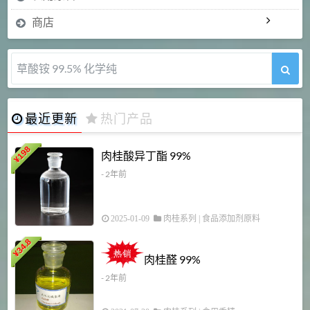
商店
5-甲氧基吲哚 98%
最近更新
热门产品
198
肉桂酸异丁酯 99%
¥
- 2年前
2025-01-09
肉桂系列
|
食品添加剂原料
34.8
2
¥
肉桂醛 99%
- 2年前