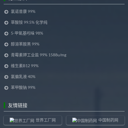
氯诺昔康 99%
草酸铵 99.5% 化学纯
5-甲氧基吲哚 98%
醇溶苯胺黑 99%
青霉素钾工业盐 99% 1588u/mg
维生素B12 99%
氯偏乳液 40%
苯甲酸钠 99%
友情链接
世界工厂网
中国制药网