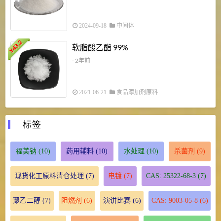
2024-09-18
中间体
43.2
3
软脂酸乙酯 99%
¥
¥
- 2年前
2021-06-21
食品添加剂原料
标签
福美钠
(10)
药用辅料
(10)
水处理
(10)
杀菌剂
(9)
现货化工原料清仓处理
(7)
电镀
(7)
CAS: 25322-68-3
(7)
聚乙二醇
(7)
阻燃剂
(6)
演讲比赛
(6)
CAS: 9003-05-8
(6)