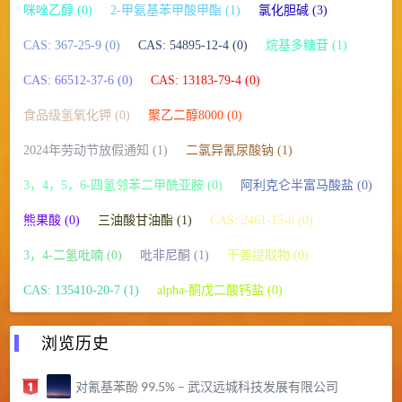
咪唑乙醇 (0)
2-甲氨基苯甲酸甲酯 (1)
氯化胆碱 (3)
CAS: 367-25-9 (0)
CAS: 54895-12-4 (0)
烷基多糖苷 (1)
CAS: 66512-37-6 (0)
CAS: 13183-79-4 (0)
食品级氢氧化钾 (0)
聚乙二醇8000 (0)
2024年劳动节放假通知 (1)
二氯异氰尿酸钠 (1)
3，4，5，6-四氢邻苯二甲酰亚胺 (0)
阿利克仑半富马酸盐 (0)
熊果酸 (0)
三油酸甘油酯 (1)
CAS: 2461-15-6 (0)
3，4-二氢吡喃 (0)
吡非尼酮 (1)
干姜提取物 (0)
CAS: 135410-20-7 (1)
alpha-酮戊二酸钙盐 (0)
浏览历史
对氰基苯酚 99.5% – 武汉远城科技发展有限公司