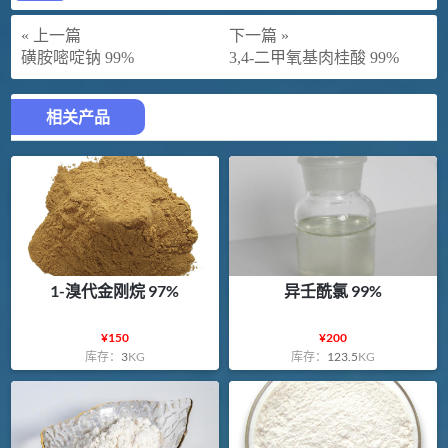
« 上一篇
下一篇 »
磺胺嘧啶钠 99%
3,4-二甲氧基肉桂酸 99%
相关产品
1-溴代金刚烷 97%
异壬酰氯 99%
¥
150
¥
200
库存：
3
KG
库存：
123.5
KG