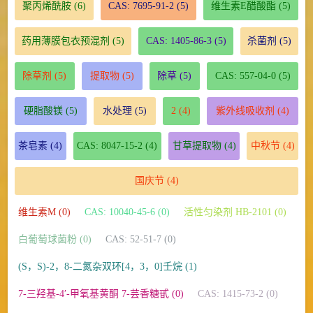
聚丙烯酰胺
(6)
CAS: 7695-91-2
(5)
维生素E醋酸酯
(5)
药用薄膜包衣预混剂
(5)
CAS: 1405-86-3
(5)
杀菌剂
(5)
除草剂
(5)
提取物
(5)
除草
(5)
CAS: 557-04-0
(5)
硬脂酸镁
(5)
水处理
(5)
2
(4)
紫外线吸收剂
(4)
茶皂素
(4)
CAS: 8047-15-2
(4)
甘草提取物
(4)
中秋节
(4)
国庆节
(4)
维生素M (0)
CAS: 10040-45-6 (0)
活性匀染剂 HB-2101 (0)
白葡萄球菌粉 (0)
CAS: 52-51-7 (0)
(S，S)-2，8-二氮杂双环[4，3，0]壬烷 (1)
7-三羟基-4′-甲氧基黄酮 7-芸香糖甙 (0)
CAS: 1415-73-2 (0)