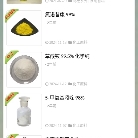
2021-07-20
肉桂系列
|
食用香精
18000
1
氯诺昔康 99%
¥
- 2年前
2024-11-18
化工原料
7.2
草酸铵 99.5% 化学纯
¥
- 2年前
2024-11-12
化工原料
3840
5-甲氧基吲哚 98%
¥
- 2年前
2024-11-07
化工原料
6
144