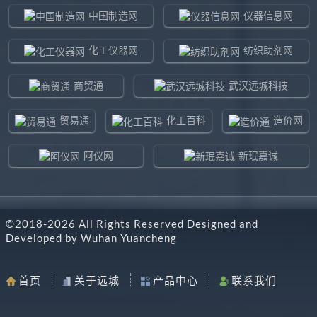
中国制造网
仪器信息网
化工仪器网
纺织助剂网
商贸通
武汉远城科技
贸易通
化工百科
造价网
阿仪网
新珉嘉诚
环球贸易网
960化工网
©2018-
2026
All Rights Reserved Designed and
东北制造网
药智通
Developed by
Wuhan Yuancheng
搜了网
八方资源网
首页
关于远城
产品中心
联系我们
马可波罗网
阿仪网远城科技