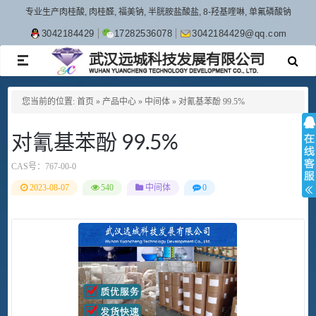
专业生产肉桂酸, 肉桂醛, 福美钠, 半胱胺盐酸盐, 8-羟基喹啉, 单氟磷酸钠
3042184429
17282536078
3042184429@qq.com
TOGGLE
NAVIGATION
您当前的位置:
首页
»
产品中心
»
中间体
»
对氰基苯酚 99.5%
对氰基苯酚 99.5%
CAS号：
767-00-0
2023-08-07
540
中间体
0