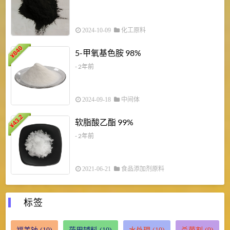
2024-10-09
化工原料
840
4
5-甲氧基色胺 98%
¥
- 2年前
2024-09-18
中间体
43.2
3
软脂酸乙酯 99%
¥
¥
- 2年前
2021-06-21
食品添加剂原料
标签