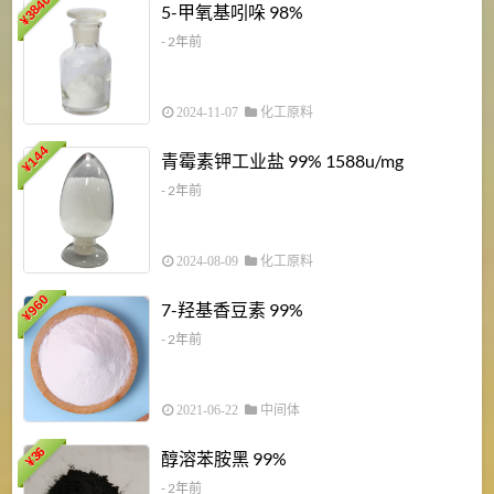
3840
5-甲氧基吲哚 98%
¥
- 2年前
2024-11-07
化工原料
6
144
青霉素钾工业盐 99% 1588u/mg
¥
¥
- 2年前
2024-08-09
化工原料
960
7-羟基香豆素 99%
¥
- 2年前
2021-06-22
中间体
1
36
醇溶苯胺黑 99%
¥
¥
- 2年前