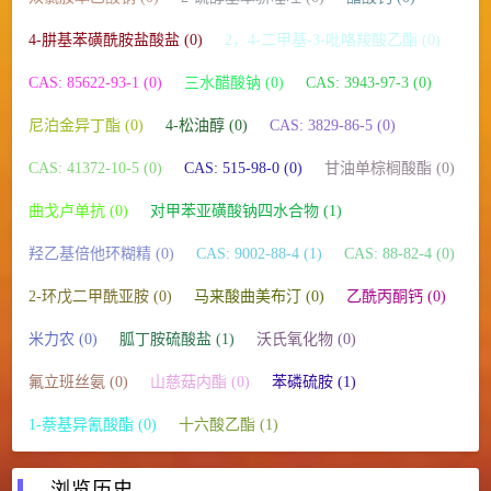
4-肼基苯磺酰胺盐酸盐 (0)
2，4-二甲基-3-吡咯羧酸乙酯 (0)
CAS: 85622-93-1 (0)
三水醋酸钠 (0)
CAS: 3943-97-3 (0)
尼泊金异丁酯 (0)
4-松油醇 (0)
CAS: 3829-86-5 (0)
CAS: 41372-10-5 (0)
CAS: 515-98-0 (0)
甘油单棕榈酸酯 (0)
曲戈卢单抗 (0)
对甲苯亚磺酸钠四水合物 (1)
羟乙基倍他环糊精 (0)
CAS: 9002-88-4 (1)
CAS: 88-82-4 (0)
2-环戊二甲酰亚胺 (0)
马来酸曲美布汀 (0)
乙酰丙酮钙 (0)
米力农 (0)
胍丁胺硫酸盐 (1)
沃氏氧化物 (0)
氟立班丝氨 (0)
山慈菇内酯 (0)
苯磷硫胺 (1)
1-萘基异氰酸酯 (0)
十六酸乙酯 (1)
浏览历史