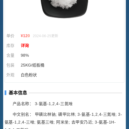
单价
¥
120
2024-06-25更新
库存
详询
含量
98%
包装
25KG/纸板桶
外观
白色粉状
基本信息
产品名称： 3-氨基-1,2,4-三氮唑
中文别名： 甲磺比林钠; 磺甲比林; 3-氨基-1,2,4-三氮唑; 3-
氨基-1,2,4-三唑; 氨基三唑; 阿米坐; 去甲安乃近; 3-氨基-1H-