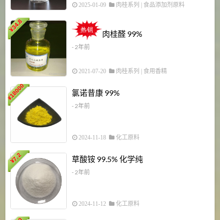
2025-01-09
肉桂系列
|
食品添加剂原料
34.8
2
¥
肉桂醛 99%
- 2年前
2021-07-20
肉桂系列
|
食用香精
18000
1
氯诺昔康 99%
¥
- 2年前
2024-11-18
化工原料
7.2
草酸铵 99.5% 化学纯
¥
- 2年前
2024-11-12
化工原料