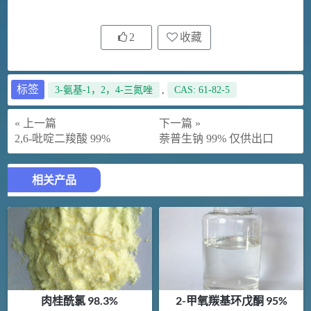
2
收藏
标签
3-氨基-1，2，4-三氮唑
,
CAS: 61-82-5
« 上一篇
下一篇 »
2,6-吡啶二羧酸 99%
萘普生钠 99% 仅供出口
相关产品
肉桂酰氯 98.3%
2-甲氧羰基环戊酮 95%