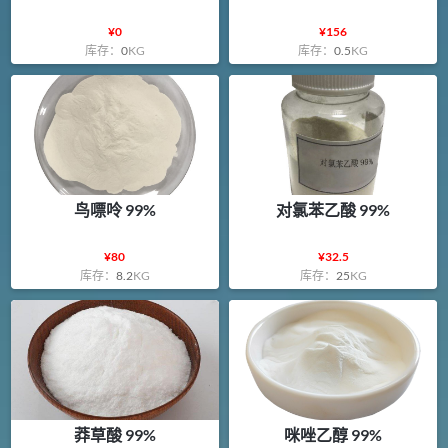
¥
0
¥
156
库存：
0
KG
库存：
0.5
KG
鸟嘌呤 99%
对氯苯乙酸 99%
¥
80
¥
32.5
库存：
8.2
KG
库存：
25
KG
莽草酸 99%
咪唑乙醇 99%