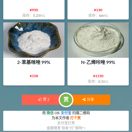
¥
950
¥
130
库存：
5.25
KG
库存：
66
KG
2-苯基咪唑 99%
N-乙烯咔唑 99%
¥
158
¥
1150
库存：
0.5
KG
赏
赞
2
分享
用
微信
OR
支付宝
扫描二维码
为本文作者
打个赏
支付宝打赏
金额随意 快来“打”我呀～