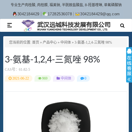
专业生产肉桂酸, 肉桂醛, 福美钠, 半胱胺盐酸盐, 8-羟基喹啉, 单氟磷酸钠
3042184429
17282536078
3042184429@qq.com
TOGGLE
NAVIGATION
您当前的位置:
首页
»
产品中心
»
中间体
»
3-氨基-1,2,4-三氮唑 98%
3-氨基-1,2,4-三氮唑 98%
CAS号：
61-82-5
2021-06-22
969
中间体
0