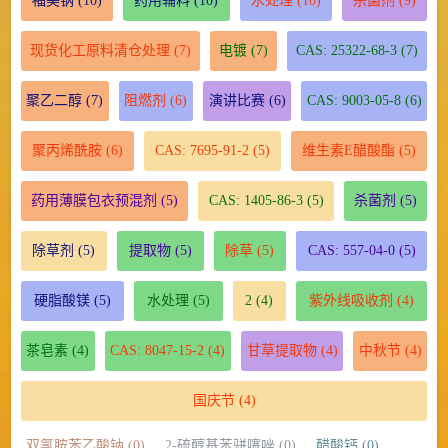
福美钠
(10)
药用辅料
(10)
水处理
(10)
杀菌剂
(9)
现货化工原料清仓处理
(7)
电镀
(7)
CAS: 25322-68-3
(7)
聚乙二醇
(7)
阻燃剂
(6)
演讲比赛
(6)
CAS: 9003-05-8
(6)
聚丙烯酰胺
(6)
CAS: 7695-91-2
(5)
维生素E醋酸酯
(5)
药用薄膜包衣预混剂
(5)
CAS: 1405-86-3
(5)
杀菌剂
(5)
除草剂
(5)
提取物
(5)
除草
(5)
CAS: 557-04-0
(5)
硬脂酸镁
(5)
水处理
(5)
2
(4)
紫外线吸收剂
(4)
茶皂素
(4)
CAS: 8047-15-2
(4)
甘草提取物
(4)
中秋节
(4)
国庆节
(4)
双氯胺苯乙酸钠 (0)
2-硫醇基苯骈噻唑 (0)
醋酸钙 (0)