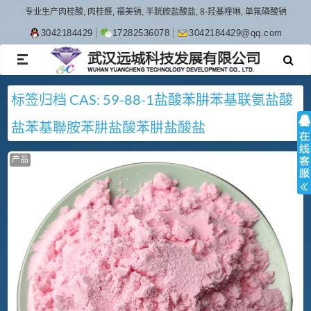
专业生产肉桂酸, 肉桂醛, 福美钠, 半胱胺盐酸盐, 8-羟基喹啉, 单氟磷酸钠
3042184429
17282536078
3042184429@qq.com
TOGGLE
NAVIGATION
标签归档
CAS: 59-88-1
盐酸苯肼
苯基联氨盐酸
盐
苯基聯胺
苯肼盐酸
苯肼盐酸盐
产品