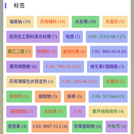
标签
福美钠
(10)
药用辅料
(10)
水处理
(10)
杀菌剂
(9)
现货化工原料清仓处理
(7)
电镀
(7)
CAS: 25322-68-3
(7)
聚乙二醇
(7)
阻燃剂
(6)
演讲比赛
(6)
CAS: 9003-05-8
(6)
聚丙烯酰胺
(6)
CAS: 7695-91-2
(5)
维生素E醋酸酯
(5)
药用薄膜包衣预混剂
(5)
CAS: 1405-86-3
(5)
杀菌剂
(5)
除草剂
(5)
提取物
(5)
除草
(5)
CAS: 557-04-0
(5)
硬脂酸镁
(5)
水处理
(5)
2
(4)
紫外线吸收剂
(4)
茶皂素
(4)
CAS: 8047-15-2
(4)
甘草提取物
(4)
中秋节
(4)