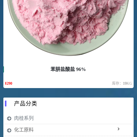
苯肼盐酸盐 96%
¥
290
库存：
19
KG
产品分类
肉桂系列
化工原料