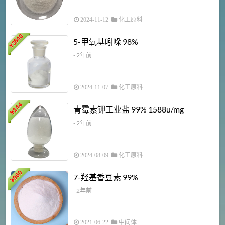
2024-11-12
化工原料
3840
5-甲氧基吲哚 98%
¥
- 2年前
2024-11-07
化工原料
6
144
青霉素钾工业盐 99% 1588u/mg
¥
¥
- 2年前
2024-08-09
化工原料
960
7-羟基香豆素 99%
¥
- 2年前
2021-06-22
中间体