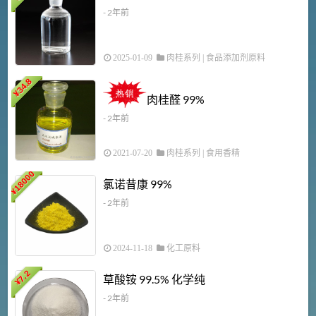
- 2年前
2025-01-09
肉桂系列
|
食品添加剂原料
34.8
2
¥
肉桂醛 99%
- 2年前
2021-07-20
肉桂系列
|
食用香精
18000
1
氯诺昔康 99%
¥
- 2年前
2024-11-18
化工原料
7.2
草酸铵 99.5% 化学纯
¥
- 2年前