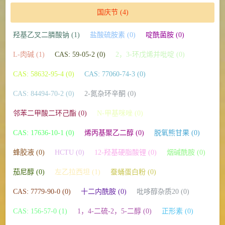
国庆节
(4)
羟基乙叉二膦酸钠 (1)
盐酸硫胺素 (0)
啶酰菌胺 (0)
L-肉碱 (1)
CAS: 59-05-2 (0)
2，3-环戊烯并吡啶 (0)
CAS: 58632-95-4 (0)
CAS: 77060-74-3 (0)
CAS: 84494-70-2 (0)
2-氮杂环辛酮 (0)
邻苯二甲酸二环己酯 (0)
N-甲基咪唑 (0)
CAS: 17636-10-1 (0)
烯丙基聚乙二醇 (0)
脱氧熊甘果 (0)
蜂胶液 (0)
HCTU (0)
12-羟基硬脂酸锂 (0)
烟碱酰胺 (0)
茄尼醇 (0)
左乙拉西坦 (1)
蚕蛹蛋白粉 (0)
CAS: 7779-90-0 (0)
十二内酰胺 (0)
吡哆醇杂质20 (0)
CAS: 156-57-0 (1)
1，4-二硫-2，5-二醇 (0)
正形素 (0)