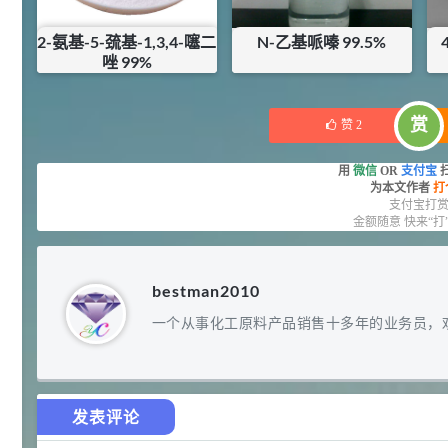
92
对甲氧基苯甲醛（茴香醛）
5
¥
2-氨基-5-巯基-1,3,4-噻二
N-乙基哌嗪 99.5%
99.5%
唑 99%
浏览量 - 1.89w
¥
50
¥
120
库存：
32.5
KG
2021-06-19
化工原料
赏
赞
2
69.6
S-羧甲基-L-半胱氨酸(羧甲司坦)
6
¥
用
微信
OR
支付宝
98.5%
为本文作者
打
浏览量 - 1.72w
支付宝打
金额随意 快来“打
2021-05-30
化工原料
27
抗氧剂BHT 99.5%
7
¥
bestman2010
浏览量 - 1.64w
一个从事化工原料产品销售十多年的业务员，
2021-05-25
食品添加剂原料
11.25
D-异抗坏血酸钠 98%
8
¥
发表评论
浏览量 - 1.55w