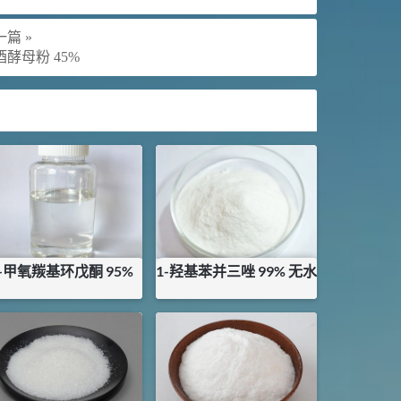
篇 »
酒酵母粉 45%
2-甲氧羰基环戊酮 95%
1-羟基苯并三唑 99% 无水
¥
156
¥
215
库存：
0.5
KG
库存：
0
KG