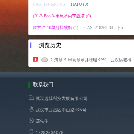
CAS: 114-63-6 (0)
HATU (0)
(R)-2-Boc-3-甲氧基丙苄酰胺 (0)
聚甘油-10单月桂酸酯 (1)
CAS: 218269-34-2 (0)
浏览历史
2-巯基-5-甲氧基苯并咪唑 99% – 武汉远城科技发展有限公司
联系我们
武汉远城科技发展有限公司
武汉市武昌区中山路496号
郑先生
17282536078