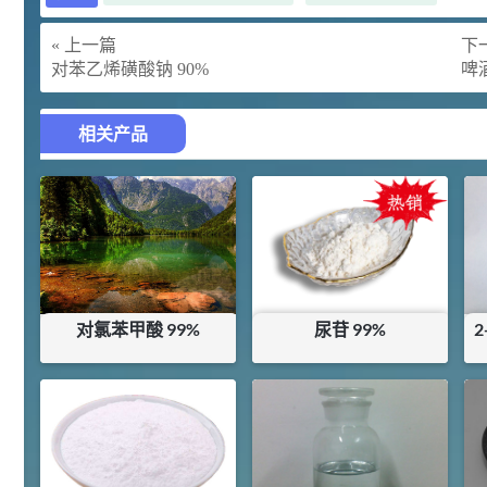
胍基乙酸 98%
1
¥
浏览量 - 10w+
« 上一篇
下一
对苯乙烯磺酸钠 90%
啤
2021-05-25
饲料添加剂原料
253
乙酸橙花酯 99%
2
相关产品
¥
浏览量 - 5.51w
2021-06-17
化工原料
145
多效唑 90%
3
¥
浏览量 - 4.4w
对氯苯甲酸 99%
尿苷 99%
2021-07-07
植物生长调节剂
¥
36
¥
228
29
N-羟甲基丙烯酰胺 98% NMA
4
¥
库存：
17
KG
库存：
0
KG
浏览量 - 1.98w
2021-06-22
化工原料