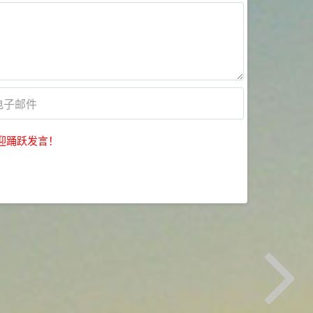
迎踊跃发言！