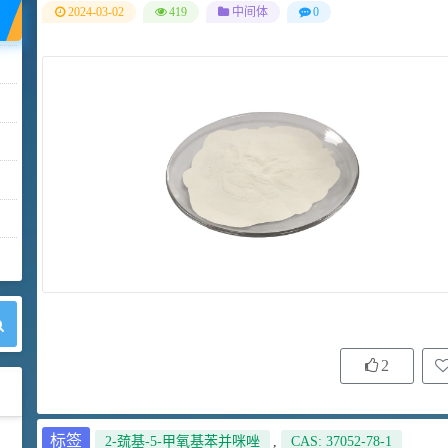
2024-03-02
419
中间体
0
2
标签
2-巯基-5-甲氧基苯并咪唑
,
CAS: 37052-78-1
42