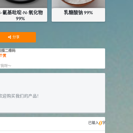
4-氰基吡啶-N-氧化物
乳糖酸钠 99%
99%
¥
2300
¥
180
库存：
0.5
KG
分享
扫描二维码
个赏
赏
”我呀～
欢迎购买我们的产品！
0
已输入
字