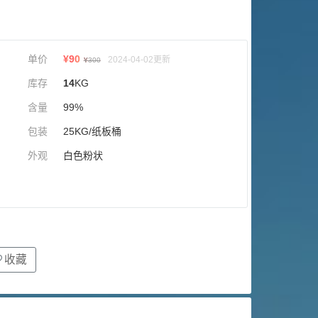
单价
¥
90
2024-04-02更新
¥
300
库存
14
KG
含量
99%
包装
25KG/纸板桶
外观
白色粉状
收藏