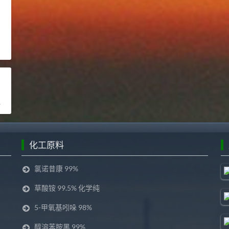
化工原料
氯诺昔康 99%
草酸铵 99.5% 化学纯
5-甲氧基吲哚 98%
醇溶苯胺黑 99%