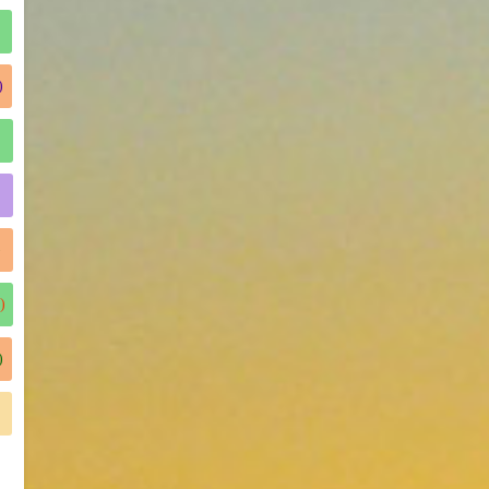
)
)
)
)