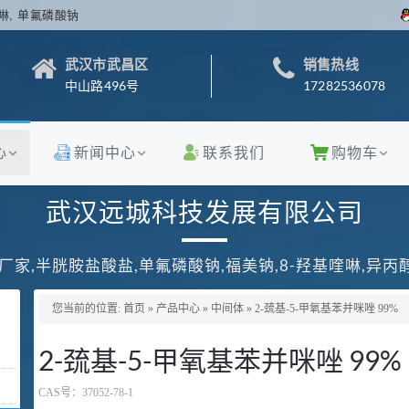
啉, 单氟磷酸钠
武汉市武昌区
销售热线
中山路496号
17282536078
心
新闻中心
联系我们
购物车
武汉远城科技发展有限公司
厂家,半胱胺盐酸盐,单氟磷酸钠,福美钠,8-羟基喹啉,异
您当前的位置:
首页
»
产品中心
»
中间体
»
2-巯基-5-甲氧基苯并咪唑 99%
2-巯基-5-甲氧基苯并咪唑 99%
CAS号：
37052-78-1