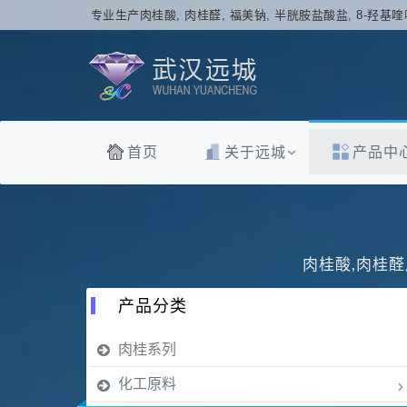
专业生产肉桂酸, 肉桂醛, 福美钠, 半胱胺盐酸盐, 8-羟基喹
首页
关于远城
产品中
肉桂酸,肉桂醛
产品分类
肉桂系列
化工原料