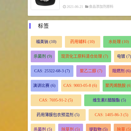
2021-06-21
食品添加剂原料
标签
福美钠
(10)
药用辅料
(10)
水处理
(10)
杀菌剂
(9)
现货化工原料清仓处理
(7)
电镀
(7
CAS: 25322-68-3
(7)
聚乙二醇
(7)
阻燃剂
(6)
演讲比赛
(6)
CAS: 9003-05-8
(6)
聚丙烯酰胺
(6
CAS: 7695-91-2
(5)
维生素E醋酸酯
(5)
药用薄膜包衣预混剂
(5)
CAS: 1405-86-3
(5)
杀菌剂
(5)
除草剂
(5)
提取物
(5)
除草
(5