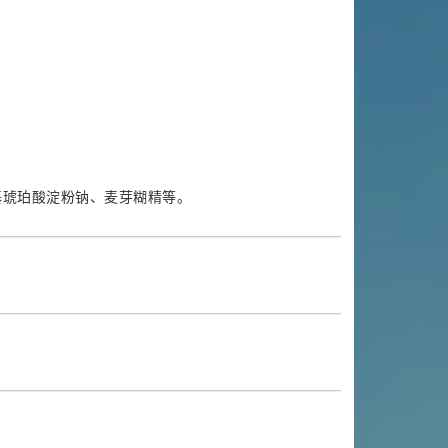
基琥珀酸淀粉钠、麦芽糊精等。
。