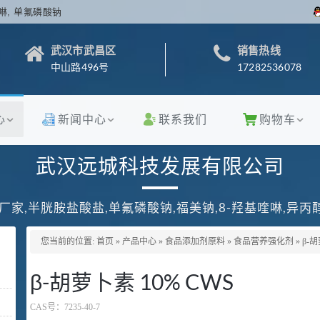
啉, 单氟磷酸钠
武汉市武昌区
销售热线
中山路496号
17282536078
心
新闻中心
联系我们
购物车
武汉远城科技发展有限公司
厂家,半胱胺盐酸盐,单氟磷酸钠,福美钠,8-羟基喹啉,异
您当前的位置:
首页
»
产品中心
»
食品添加剂原料
»
食品营养强化剂
»
β-胡
β-胡萝卜素 10% CWS
CAS号：
7235-40-7