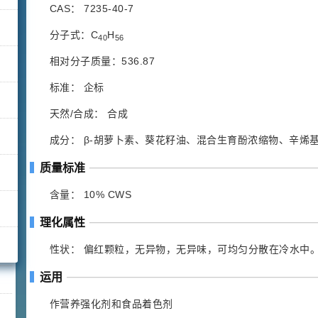
CAS： 7235-40-7
分子式：C
H
40
56
相对分子质量：536.87
标准： 企标
天然/合成： 合成
成分： β-胡萝卜素、葵花籽油、混合生育酚浓缩物、辛烯
质量标准
含量： 10% CWS
理化属性
性状： 偏红颗粒，无异物，无异味，可均匀分散在冷水中
运用
作营养强化剂和食品着色剂