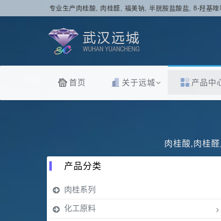
专业生产肉桂酸, 肉桂醛, 福美钠, 半胱胺盐酸盐, 8-羟基喹
首页
关于远城
产品中
肉桂酸,肉桂醛
产品分类
肉桂系列
化工原料