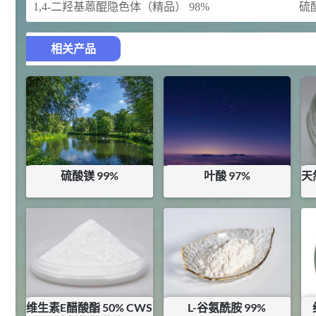
145
多效唑 90%
3
1,4-二羟基蒽醌隐色体（精品） 98%
硫酸
¥
浏览量 - 4.4w
相关产品
2021-07-07
植物生长调节剂
29
N-羟甲基丙烯酰胺 98% NMA
4
¥
浏览量 - 1.98w
2021-06-22
化工原料
92
对甲氧基苯甲醛（茴香醛）
5
硫酸镁 99%
叶酸 97%
天
¥
99.5%
¥
2.65
¥
127.5
浏览量 - 1.89w
库存：
25
KG
库存：
0.54
KG
2021-06-19
化工原料
69.6
S-羧甲基-L-半胱氨酸(羧甲司坦)
6
¥
98.5%
浏览量 - 1.72w
维生素E醋酸酯 50% CWS
L-谷氨酰胺 99%
2021-05-30
化工原料