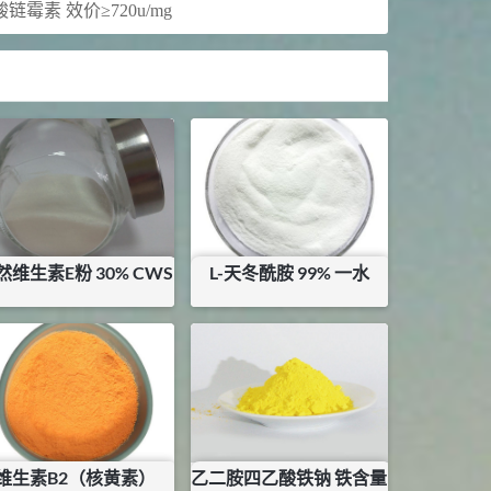
链霉素 效价≥720u/mg
然维生素E粉 30% CWS
L-天冬酰胺 99% 一水
¥
200
¥
42.5
库存：
18
KG
库存：
0.9
KG
维生素B2（核黄素）
乙二胺四乙酸铁钠 铁含量