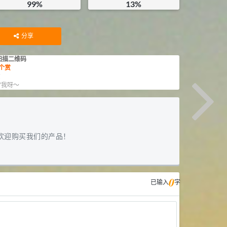
99%
13%
¥
360
¥
39
库存：
0
KG
库存：
0
KG
分享
扫描二维码
个赏
赏
”我呀～
欢迎购买我们的产品！
0
已输入
字