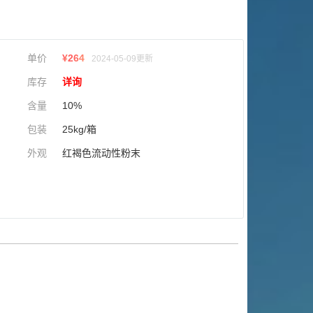
单价
¥
264
2024-05-09更新
库存
详询
含量
10%
包装
25kg/箱
外观
红褐色流动性粉末