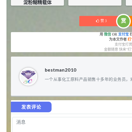
淀粉糊精载体
27
抗氧剂BHT 99.5%
¥
210
¥
35
7
¥
库存：
0
KG
库存：
6.11
KG
浏览量 - 1.64w
赏
赞
3
2021-05-25
食品添加剂原料
用
微信
OR
支付宝
为本文作者
打
11.25
支付宝打
D-异抗坏血酸钠 98%
8
¥
金额随意 快来“打
浏览量 - 1.55w
2021-05-25
食品添加剂原料
bestman2010
475
一个从事化工原料产品销售十多年的业务员，
硬脂富马酸钠 99%
9
¥
浏览量 - 1.54w
2021-06-19
化工原料
发表评论
34.8
DL-蛋氨酸 99%
10
¥
浏览量 - 1.48w