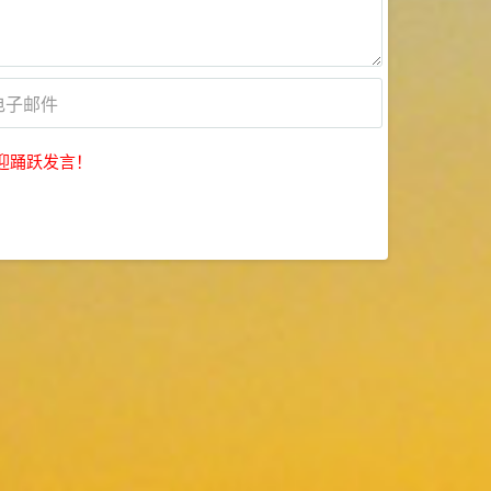
迎踊跃发言！