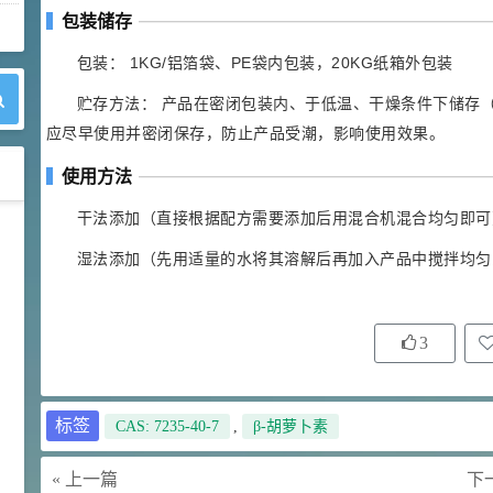
包装储存
包装： 1KG/铝箔袋、PE袋内包装，20KG纸箱外包装
贮存方法： 产品在密闭包装内、于低温、干燥条件下储存（
应尽早使用并密闭保存，防止产品受潮，影响使用效果。
使用方法
干法添加（直接根据配方需要添加后用混合机混合均匀即可
42
胍基乙酸 98%
1
¥
湿法添加（先用适量的水将其溶解后再加入产品中搅拌均匀
浏览量 - 10w+
2021-05-25
饲料添加剂原料
3
253
乙酸橙花酯 99%
2
¥
浏览量 - 5.51w
标签
CAS: 7235-40-7
,
β-胡萝卜素
2021-06-17
化工原料
« 上一篇
下一