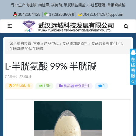
专业生产肉桂酸, 肉桂醛, 福美钠, 半胱胺盐酸盐, 8-羟基喹啉, 单氟磷酸钠
3042184429
17282536078
3042184429@qq.com
TOGGLE
NAVIGATION
您当前的位置:
首页
»
产品中心
»
食品添加剂原料
»
食品营养强化剂
»
L-
半胱氨酸 99% 半胱碱
L-半胱氨酸 99% 半胱碱
CAS号：
52-90-4
2021-06-18
1.5k
食品营养强化剂
0