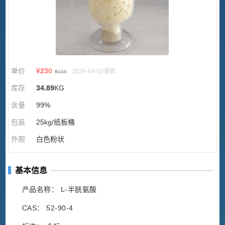
单价
¥
230
2024-04-02更新
¥
235
库存
34.89
KG
含量
99%
包装
25kg/纸板桶
外观
白色粉状
基本信息
产品名称： L-半胱氨酸
CAS： 52-90-4