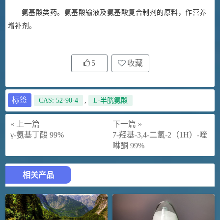
氨基酸类药。氨基酸输液及氨基酸复合制剂的原料，作营养
增补剂。
5
收藏
标签
CAS: 52-90-4
,
L-半胱氨酸
« 上一篇
下一篇 »
γ-氨基丁酸 99%
7-羟基-3,4-二氢-2（1H）-喹
啉酮 99%
相关产品