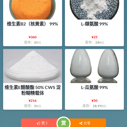
维生素B2（核黄素） 99%
L-缬氨酸 99%
¥
360
¥
25
库存：
0
KG
库存：
24
KG
维生素E醋酸酯 50% CWS 淀
L-瓜氨酸 99%
粉糊精载体
¥
216
¥
50
库存：
0
KG
库存：
18.95
KG
赏
赞
5
分享