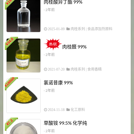
198
肉桂酸异丁酯 99%
¥
- 2年前
2025-01-09
肉桂系列
|
食品添加剂原料
34.8
2
¥
肉桂醛 99%
- 2年前
2021-07-20
肉桂系列
|
食用香精
18000
1
氯诺昔康 99%
¥
- 2年前
2024-11-18
化工原料
7.2
草酸铵 99.5% 化学纯
¥
- 2年前