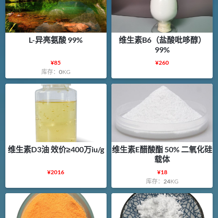
L-异亮氨酸 99%
维生素B6（盐酸吡哆醇）
99%
¥
85
¥
260
库存：
0
KG
维生素D3油 效价≥400万iu/g
维生素E醋酸酯 50% 二氧化硅
载体
¥
2016
¥
18
库存：
24
KG