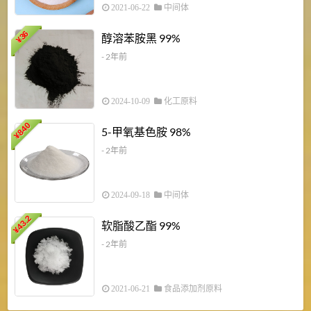
2021-06-22
中间体
1
36
醇溶苯胺黑 99%
¥
¥
- 2年前
2024-10-09
化工原料
840
4
5-甲氧基色胺 98%
¥
- 2年前
2024-09-18
中间体
43.2
3
软脂酸乙酯 99%
¥
¥
- 2年前
2021-06-21
食品添加剂原料