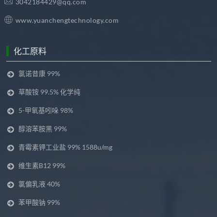
3042184429@qq.com
www.yuanchengtechnology.com
化工原料
氯诺昔康 99%
草酸铵 99.5% 化学纯
5-甲氧基吲哚 98%
醇溶苯胺黑 99%
青霉素钾工业盐 99% 1588u/mg
维生素B12 99%
氯偏乳液 40%
苯甲酸钠 99%