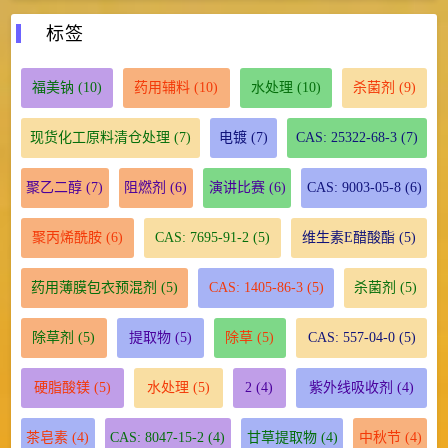
标签
福美钠
(10)
药用辅料
(10)
水处理
(10)
杀菌剂
(9)
现货化工原料清仓处理
(7)
电镀
(7)
CAS: 25322-68-3
(7)
聚乙二醇
(7)
阻燃剂
(6)
演讲比赛
(6)
CAS: 9003-05-8
(6)
聚丙烯酰胺
(6)
CAS: 7695-91-2
(5)
维生素E醋酸酯
(5)
药用薄膜包衣预混剂
(5)
CAS: 1405-86-3
(5)
杀菌剂
(5)
除草剂
(5)
提取物
(5)
除草
(5)
CAS: 557-04-0
(5)
硬脂酸镁
(5)
水处理
(5)
2
(4)
紫外线吸收剂
(4)
茶皂素
(4)
CAS: 8047-15-2
(4)
甘草提取物
(4)
中秋节
(4)