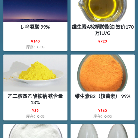
L-鸟氨酸 99%
维生素A棕榈酸酯油 效价170
万IU/G
¥
140
¥
720
库存：
0
KG
乙二胺四乙酸铁钠 铁含量
维生素B2（核黄素） 99%
13%
¥
39
¥
360
库存：
0
KG
库存：
0
KG