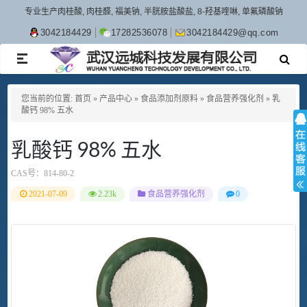
专业生产肉桂酸, 肉桂醛, 福美钠, 半胱胺盐酸盐, 8-羟基喹啉, 单氟磷酸钠
3042184429
17282536078
3042184429@qq.com
TOGGLE
NAVIGATION
您当前的位置:
首页
»
产品中心
»
食品添加剂原料
»
食品营养强化剂
»
乳
酸钙 98% 五水
乳酸钙 98% 五水
CAS号：
814-80-2
2021-07-09
2.23k
食品营养强化剂
0