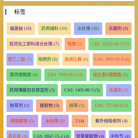
标签
福美钠
(10)
药用辅料
(10)
水处理
(10)
杀菌剂
(9)
现货化工原料清仓处理
(7)
电镀
(7)
CAS: 25322-68-3
(7)
聚乙二醇
(7)
阻燃剂
(6)
演讲比赛
(6)
CAS: 9003-05-8
(6)
聚丙烯酰胺
(6)
CAS: 7695-91-2
(5)
维生素E醋酸酯
(5)
药用薄膜包衣预混剂
(5)
CAS: 1405-86-3
(5)
杀菌剂
(5)
除草剂
(5)
提取物
(5)
除草
(5)
CAS: 557-04-0
(5)
硬脂酸镁
(5)
水处理
(5)
2
(4)
紫外线吸收剂
(4)
茶皂素
(4)
CAS: 8047-15-2
(4)
甘草提取物
(4)
中秋节
(4)