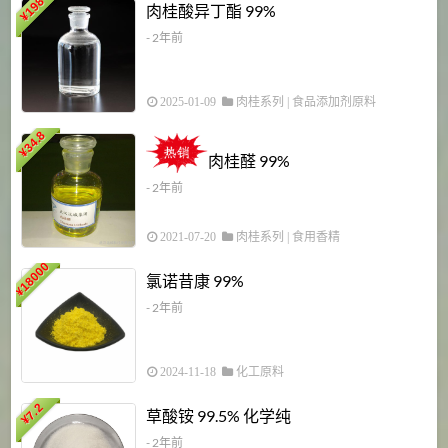
198
肉桂酸异丁酯 99%
¥
- 2年前
2025-01-09
肉桂系列
|
食品添加剂原料
34.8
2
¥
肉桂醛 99%
- 2年前
2021-07-20
肉桂系列
|
食用香精
18000
1
氯诺昔康 99%
¥
- 2年前
2024-11-18
化工原料
7.2
草酸铵 99.5% 化学纯
¥
- 2年前