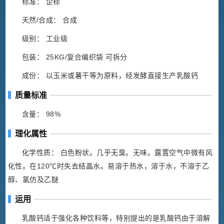
标准： 企标
天然/合成： 合成
级别： 工业级
包装： 25KG/复合编织袋 可拆分
成份： 以玉米或薯干等为原料，经发酵直接生产乳酸钙
质量标准
含量： 98%
理化属性
化学性质： 白色粉状。几乎无臭。无味。露置空气中微有风
化性。在120℃时失去结晶水。易溶于热水，溶于水，不溶于乙
醇、氯仿及乙醚
运用
乳酸钙适于强化各种饮料等，特别提出的是乳酸钙由于溶解