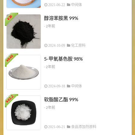
2021-06-22
中间体
1
36
醇溶苯胺黑 99%
¥
¥
- 2年前
2024-10-09
化工原料
840
4
5-甲氧基色胺 98%
¥
- 2年前
2024-09-18
中间体
43.2
3
软脂酸乙酯 99%
¥
¥
- 2年前
2021-06-21
食品添加剂原料