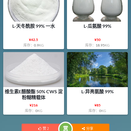
L-天冬酰胺 99% 一水
L-瓜氨酸 99%
¥
42.5
¥
50
库存：
0.9
KG
库存：
18.95
KG
维生素E醋酸酯 50% CWS 淀
L-异亮氨酸 99%
粉糊精载体
¥
216
¥
85
库存：
0
KG
库存：
0
KG
赏
赞
2
分享