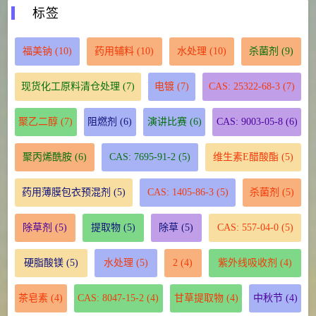
标签
福美钠
(10)
药用辅料
(10)
水处理
(10)
杀菌剂
(9)
现货化工原料清仓处理
(7)
电镀
(7)
CAS: 25322-68-3
(7)
聚乙二醇
(7)
阻燃剂
(6)
演讲比赛
(6)
CAS: 9003-05-8
(6)
聚丙烯酰胺
(6)
CAS: 7695-91-2
(5)
维生素E醋酸酯
(5)
药用薄膜包衣预混剂
(5)
CAS: 1405-86-3
(5)
杀菌剂
(5)
除草剂
(5)
提取物
(5)
除草
(5)
CAS: 557-04-0
(5)
硬脂酸镁
(5)
水处理
(5)
2
(4)
紫外线吸收剂
(4)
茶皂素
(4)
CAS: 8047-15-2
(4)
甘草提取物
(4)
中秋节
(4)