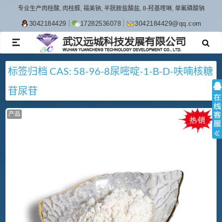
专业生产肉桂酸, 肉桂醛, 福美钠, 半胱胺盐酸盐, 8-羟基喹啉, 单氟磷酸钠
3042184429
17282536078
3042184429@qq.com
TOGGLE
NAVIGATION
标签归档
CAS: 58-96-8
尿嘧啶-1-Β-D-呋喃核糖
苷
尿苷
产品