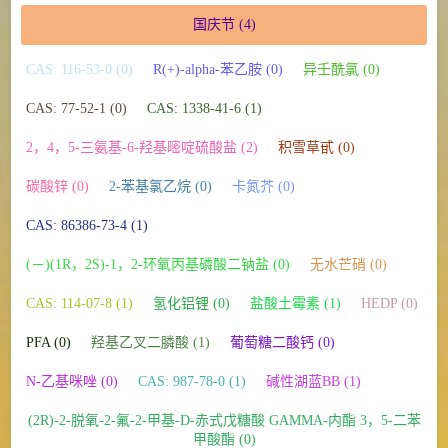
国庆节
(4)
CAS: 116-53-0 (0)
R(+)-alpha-苯乙胺 (0)
异壬酰氯 (0)
CAS: 77-52-1 (0)
CAS: 1338-41-6 (1)
2，4，5-三氨基-6-羟基嘧啶硫酸盐 (2)
积雪草甙 (0)
碳酸锌 (0)
2-苯基氯乙烷 (0)
卡氮芥 (0)
CAS: 86386-73-4 (1)
(－)(1R，2S)-1，2-环氧丙基磷酸二钠盐 (0)
无水芒硝 (0)
CAS: 114-07-8 (1)
氢化铝锂 (0)
盐酸土霉素 (1)
HEDP (0)
PFA (0)
羟基乙叉二膦酸 (1)
葡萄糖二酸钙 (0)
N-乙基咪唑 (0)
CAS: 987-78-0 (1)
碱性湖蓝BB (1)
(2R)-2-脱氧-2-氟-2-甲基-D-赤式戊糖酸 GAMMA-内酯 3，5-二苯
甲酸酯 (0)