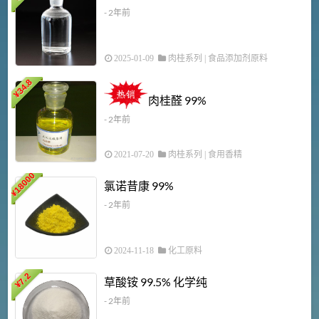
- 2年前
2025-01-09
肉桂系列
|
食品添加剂原料
34.8
2
¥
肉桂醛 99%
- 2年前
2021-07-20
肉桂系列
|
食用香精
18000
1
氯诺昔康 99%
¥
- 2年前
2024-11-18
化工原料
7.2
草酸铵 99.5% 化学纯
¥
- 2年前