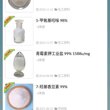
2024-11-12
化工原料
3840
5-甲氧基吲哚 98%
¥
- 2年前
2024-11-07
化工原料
6
144
青霉素钾工业盐 99% 1588u/mg
¥
¥
- 2年前
2024-08-09
化工原料
960
7-羟基香豆素 99%
¥
- 2年前
2021-06-22
中间体