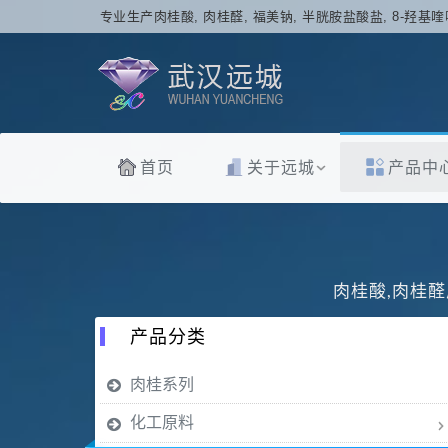
专业生产肉桂酸, 肉桂醛, 福美钠, 半胱胺盐酸盐, 8-羟基喹
首页
关于远城
产品中
肉桂酸,肉桂醛
产品分类
肉桂系列
化工原料