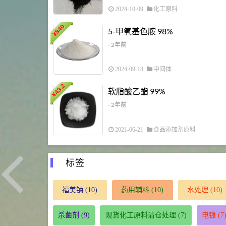
2024-10-09
化工原料
840
5-甲氧基色胺 98%
¥
- 2年前
2024-09-18
中间体
43.2
软脂酸乙酯 99%
¥
- 2年前
2021-06-21
食品添加剂原料
标签
福美钠
(10)
药用辅料
(10)
水处理
(10)
杀菌剂
(9)
现货化工原料清仓处理
(7)
电镀
(7