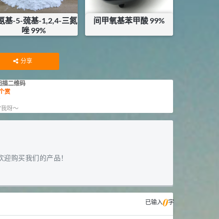
氨基-5-巯基-1,2,4-三氮
间甲氧基苯甲酸 99%
唑 99%
¥
80
¥
170
库存：
17
KG
库存：
136
KG
分享
扫描二维码
个赏
赏
”我呀～
欢迎购买我们的产品！
0
已输入
字