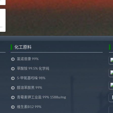
化工原料
氯诺昔康 99%
草酸铵 99.5% 化学纯
5-甲氧基吲哚 98%
醇溶苯胺黑 99%
青霉素钾工业盐 99% 1588u/mg
维生素B12 99%