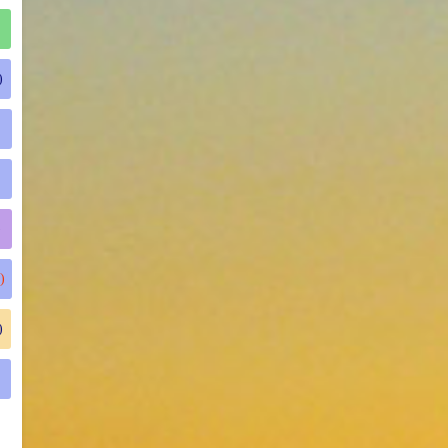
)
)
)
)