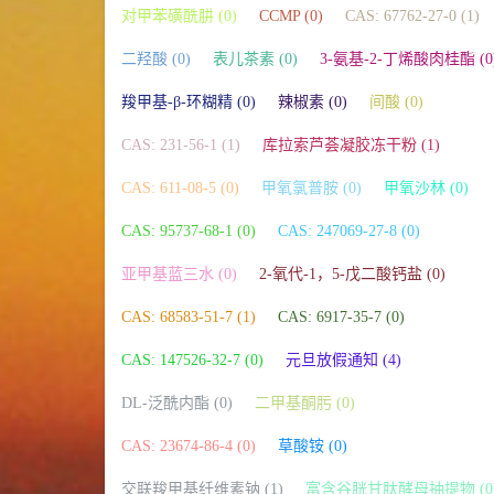
对甲苯磺酰肼 (0)
CCMP (0)
CAS: 67762-27-0 (1)
二羟酸 (0)
表儿茶素 (0)
3-氨基-2-丁烯酸肉桂酯 (0
羧甲基-β-环糊精 (0)
辣椒素 (0)
间酸 (0)
CAS: 231-56-1 (1)
库拉索芦荟凝胶冻干粉 (1)
CAS: 611-08-5 (0)
甲氧氯普胺 (0)
甲氧沙林 (0)
CAS: 95737-68-1 (0)
CAS: 247069-27-8 (0)
亚甲基蓝三水 (0)
2-氧代-1，5-戊二酸钙盐 (0)
CAS: 68583-51-7 (1)
CAS: 6917-35-7 (0)
CAS: 147526-32-7 (0)
元旦放假通知 (4)
DL-泛酰内酯 (0)
二甲基酮肟 (0)
CAS: 23674-86-4 (0)
草酸铵 (0)
交联羧甲基纤维素钠 (1)
富含谷胱甘肽酵母抽提物 (0