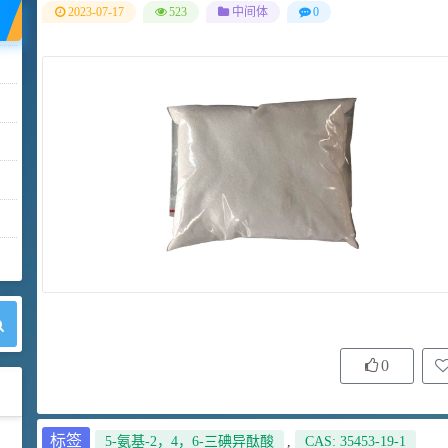
2023-07-17
523
中间体
0
0
标签
5-氨基-2，4，6-三碘异酞酸
,
CAS: 35453-19-1
42