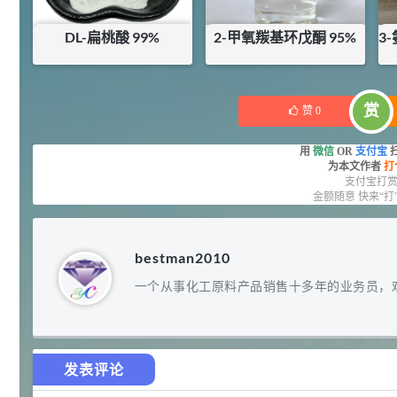
92
对甲氧基苯甲醛（茴香醛）
5
¥
DL-扁桃酸 99%
2-甲氧羰基环戊酮 95%
3-
99.5%
浏览量 - 1.89w
¥
42.5
¥
156
库存：
11.45
KG
库存：
0.5
KG
2021-06-19
化工原料
赏
赞
0
69.6
S-羧甲基-L-半胱氨酸(羧甲司坦)
6
¥
用
微信
OR
支付宝
98.5%
为本文作者
打
浏览量 - 1.72w
支付宝打
金额随意 快来“打
2021-05-30
化工原料
27
抗氧剂BHT 99.5%
7
¥
bestman2010
浏览量 - 1.64w
一个从事化工原料产品销售十多年的业务员，
2021-05-25
食品添加剂原料
11.25
D-异抗坏血酸钠 98%
8
¥
发表评论
浏览量 - 1.55w