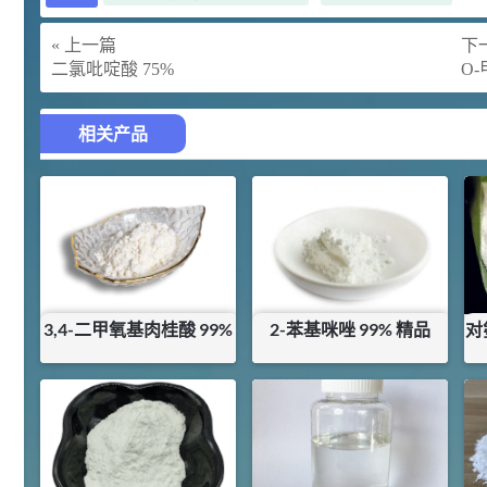
胍基乙酸 98%
1
¥
浏览量 - 10w+
« 上一篇
下一
二氯吡啶酸 75%
O
2021-05-25
饲料添加剂原料
253
乙酸橙花酯 99%
2
相关产品
¥
浏览量 - 5.51w
2021-06-17
化工原料
145
多效唑 90%
3
¥
浏览量 - 4.4w
3,4-二甲氧基肉桂酸 99%
2-苯基咪唑 99% 精品
对
2021-07-07
植物生长调节剂
¥
648
¥
345
29
N-羟甲基丙烯酰胺 98% NMA
4
¥
库存：
0
KG
浏览量 - 1.98w
2021-06-22
化工原料