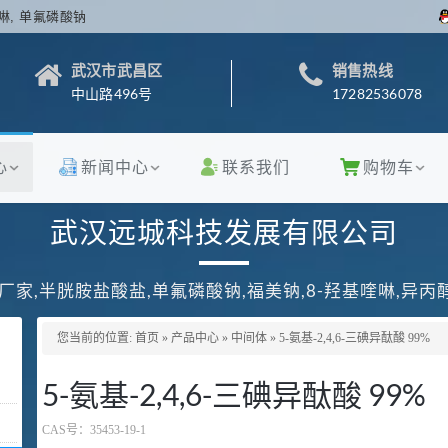
啉, 单氟磷酸钠
武汉市武昌区
销售热线
中山路496号
17282536078
心
新闻中心
联系我们
购物车
武汉远城科技发展有限公司
厂家,半胱胺盐酸盐,单氟磷酸钠,福美钠,8-羟基喹啉,异
您当前的位置:
首页
»
产品中心
»
中间体
»
5-氨基-2,4,6-三碘异酞酸 99%
5-氨基-2,4,6-三碘异酞酸 99%
CAS号：
35453-19-1