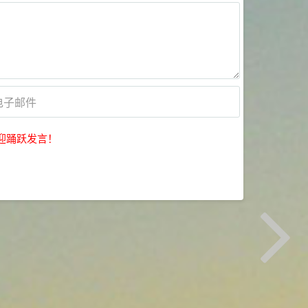
迎踊跃发言！