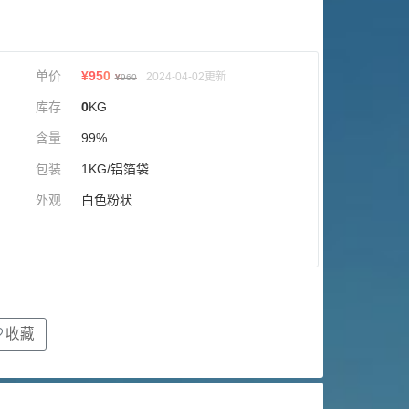
单价
¥
950
2024-04-02更新
¥
960
库存
0
KG
含量
99%
包装
1KG/铝箔袋
外观
白色粉状
收藏