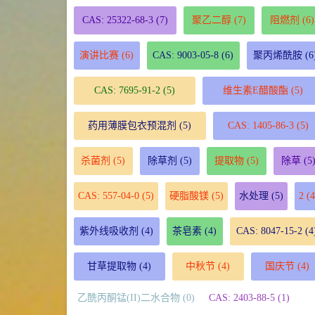
CAS: 25322-68-3
(7)
聚乙二醇
(7)
阻燃剂
(6)
演讲比赛
(6)
CAS: 9003-05-8
(6)
聚丙烯酰胺
(6
CAS: 7695-91-2
(5)
维生素E醋酸酯
(5)
药用薄膜包衣预混剂
(5)
CAS: 1405-86-3
(5)
杀菌剂
(5)
除草剂
(5)
提取物
(5)
除草
(5
CAS: 557-04-0
(5)
硬脂酸镁
(5)
水处理
(5)
2
(4
紫外线吸收剂
(4)
茶皂素
(4)
CAS: 8047-15-2
(4
甘草提取物
(4)
中秋节
(4)
国庆节
(4)
乙酰丙酮锰(II)二水合物 (0)
CAS: 2403-88-5 (1)