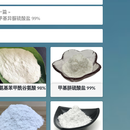
篇 »
-甲基异脲硫酸盐 99%
氨基苯甲酰谷氨酸 98%
甲基肼硫酸盐 99%
¥
250
¥
480
库存：
0.765
KG