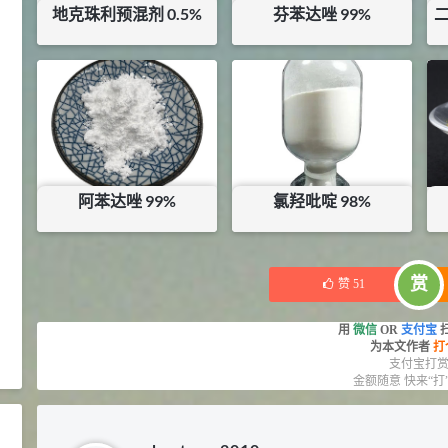
地克珠利预混剂 0.5%
芬苯达唑 99%
二
11.25
D-异抗坏血酸钠 98%
8
¥
¥
7
¥
360
浏览量 - 1.55w
库存：
24
KG
库存：
0
KG
2021-05-25
食品添加剂原料
475
硬脂富马酸钠 99%
9
¥
浏览量 - 1.54w
阿苯达唑 99%
氯羟吡啶 98%
2021-06-19
化工原料
¥
100
¥
0
库存：
67
KG
库存：
0
KG
34.8
DL-蛋氨酸 99%
10
赏
赞
51
¥
浏览量 - 1.48w
用
微信
OR
支付宝
为本文作者
打
2021-06-21
食品添加剂原料
支付宝打
金额随意 快来“打