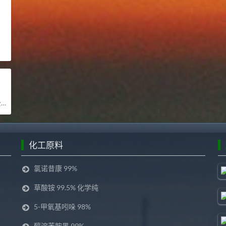
司
化工原料
氯诺昔康 99%
草酸铵 99.5% 化学纯
5-甲氧基吲哚 98%
醇溶苯胺黑 99%