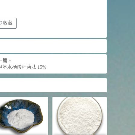
收藏
篇 »
甲基水杨酸杆菌肽 15%