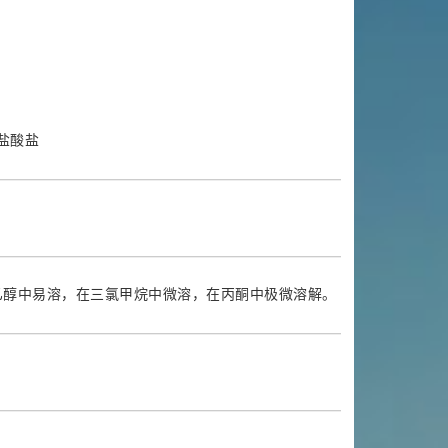
唑盐酸盐
乙醇中易溶，在三氯甲烷中微溶，在丙酮中极微溶解。