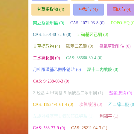
甘草提取物
(4)
中秋节
(4)
国庆节
(4)
肉豆蔻酸甲酯 (0)
CAS: 1071-93-8 (0)
DOPO-HQ (0
CAS: 850140-72-6 (0)
2-硝基环己酮 (0)
甘草提取物 (4)
碘苯二乙酸 (0)
氰氟草酯乳油 (0)
二水氯化铜 (0)
CAS: 38560-30-4 (0)
月桂醇磺基乙酸酯钠盐 (0)
聚十二内酰胺 (0)
CAS: 94238-00-3 (0)
2-羟基-4-甲氧基-5-磺酰基二苯甲酮 (1)
盐酸胺腈 (0)
CAS: 1192491-61-4 (0)
次氯酸钙 (0)
乙二醇二醚 (0
左旋对羟基苯甘氨酸邓氏钾盐 (1)
利福平 (1)
CAS: 533-37-9 (0)
CAS: 28211-04-3 (1)