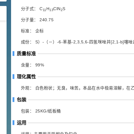
分子式： C
H
ClN
S
11
13
2
分子量： 240.75
42
胍基乙酸 98%
1
标准： 企标
¥
浏览量 - 10w+
成份： S）-（－）-6-苯基-2,3,5,6-四氢咪唑并[2,1-b]噻
质量标准
2021-05-25
饲料添加剂原料
253
含量： 99%
乙酸橙花酯 99%
2
¥
浏览量 - 5.51w
理化属性
外观： 白色粉状；无臭，味苦。本品在水中极易溶解，在
2021-06-17
化工原料
包装
145
多效唑 90%
3
¥
浏览量 - 4.4w
包装： 25KG/纸板桶
运用
2021-07-07
植物生长调节剂