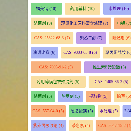
福美钠
(10)
药用辅料
(10)
水处理
(10)
杀菌剂
(9)
现货化工原料清仓处理
(7)
电镀
(7
CAS: 25322-68-3
(7)
聚乙二醇
(7)
阻燃剂
(6)
演讲比赛
(6)
CAS: 9003-05-8
(6)
聚丙烯酰胺
(6
CAS: 7695-91-2
(5)
维生素E醋酸酯
(5)
药用薄膜包衣预混剂
(5)
CAS: 1405-86-3
(5)
杀菌剂
(5)
除草剂
(5)
提取物
(5)
除草
(5
CAS: 557-04-0
(5)
硬脂酸镁
(5)
水处理
(5)
2
(4
紫外线吸收剂
(4)
茶皂素
(4)
CAS: 8047-15-2
(4