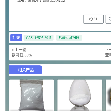
运用：主要用于驱蛔虫及勾虫。
29
N-羟甲基丙烯酰胺 98% NMA
4
¥
浏览量 - 1.98w
51
2021-06-22
化工原料
92
对甲氧基苯甲醛（茴香醛）
5
¥
标签
CAS: 16595-80-5
,
盐酸左旋咪唑
99.5%
浏览量 - 1.89w
« 上一篇
下一
2021-06-19
化工原料
诱惑红 85%
亚
69.6
S-羧甲基-L-半胱氨酸(羧甲司坦)
6
¥
98.5%
相关产品
浏览量 - 1.72w
2021-05-30
化工原料
27
抗氧剂BHT 99.5%
7
¥
浏览量 - 1.64w
2021-05-25
食品添加剂原料