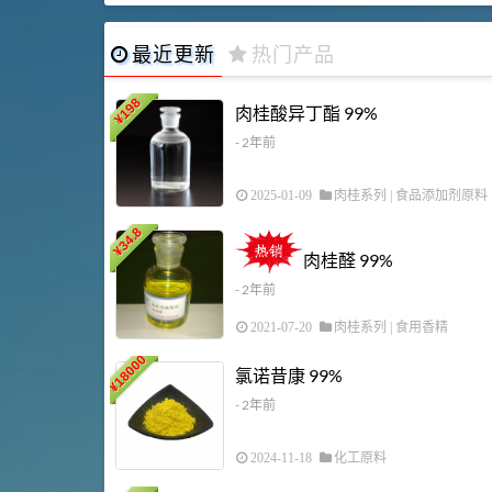
最近更新
热门产品
198
肉桂酸异丁酯 99%
¥
- 2年前
2025-01-09
肉桂系列
|
食品添加剂原料
34.8
¥
肉桂醛 99%
- 2年前
2021-07-20
肉桂系列
|
食用香精
18000
氯诺昔康 99%
¥
- 2年前
2024-11-18
化工原料