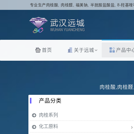
专业生产肉桂酸, 肉桂醛, 福美钠, 半胱胺盐酸盐, 8-羟基喹
首页
关于远城
产品中
肉桂酸,肉桂醛
产品分类
肉桂系列
化工原料