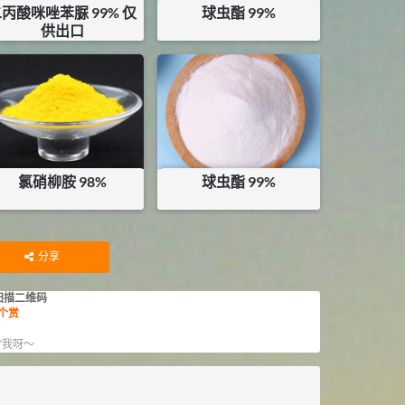
丙酸咪唑苯脲 99% 仅
球虫酯 99%
供出口
¥
600
¥
212.5
库存：
1
KG
库存：
0.99
KG
氯硝柳胺 98%
球虫酯 99%
¥
60
¥
600
库存：
2.3
KG
库存：
2
KG
分享
扫描二维码
个赏
赏
”我呀～