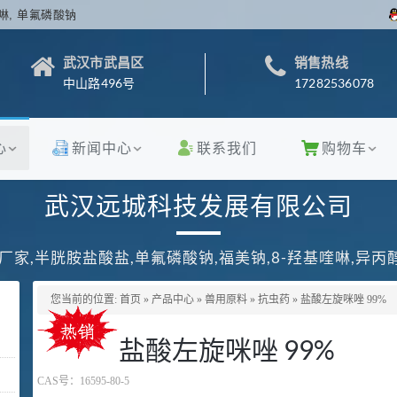
啉, 单氟磷酸钠
武汉市武昌区
销售热线
中山路496号
17282536078
心
新闻中心
联系我们
购物车
武汉远城科技发展有限公司
厂家,半胱胺盐酸盐,单氟磷酸钠,福美钠,8-羟基喹啉,异
您当前的位置:
首页
»
产品中心
»
兽用原料
»
抗虫药
»
盐酸左旋咪唑 99%
盐酸左旋咪唑 99%
CAS号：
16595-80-5