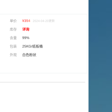
单价
¥
354
2024-04-20更新
库存
详询
含量
99%
包装
25KG/纸板桶
外观
白色粉状