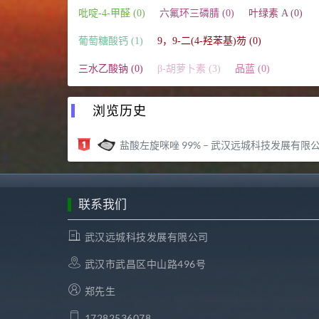
吡啶-4-甲醛 (0)
六氟环三磷腈 (0)
叶绿素 A (0)
葡萄糖酸钙 (1)
9，9-二(4-羟苯基)芴 (0)
三水乙酸钠 (0)
β-胡萝卜素 (3)
品蓝 (0)
浏览历史
盐酸左旋咪唑 99% – 武汉远城科技发展有限公
联系我们
武汉远城科技发展有限公司
武汉市武昌区中山路496号
郑先生
17282536078