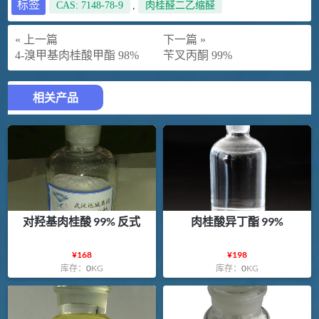
标签
CAS: 7148-78-9
,
肉桂醛二乙缩醛
« 上一篇
下一篇 »
4-溴甲基肉桂酸甲酯 98%
苄叉丙酮 99%
相关产品
对羟基肉桂酸 99% 反式
肉桂酸异丁酯 99%
¥
168
¥
198
库存：
0
KG
库存：
0
KG