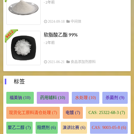
- 2年前
2024-09-18
中间体
43.2
3
软脂酸乙酯 99%
¥
¥
- 2年前
2021-06-21
食品添加剂原料
标签
福美钠
(10)
药用辅料
(10)
水处理
(10)
杀菌剂
(9)
现货化工原料清仓处理
(7)
电镀
(7)
CAS: 25322-68-3
(7)
聚乙二醇
(7)
阻燃剂
(6)
演讲比赛
(6)
CAS: 9003-05-8
(6)