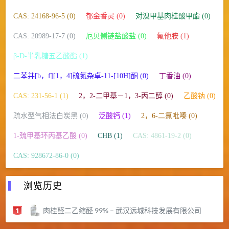
CAS: 24168-96-5 (0)
郁金香灵 (0)
对溴甲基肉桂酸甲酯 (0)
CAS: 20989-17-7 (0)
厄贝侧链盐酸盐 (0)
氟他胺 (1)
β-D-半乳糖五乙酸酯 (1)
二苯并[b，f][1，4]硫氮杂卓-11-[10H]酮 (0)
丁香油 (0)
CAS: 231-56-1 (1)
2，2-二甲基－1，3-丙二醇 (0)
乙酸钠 (0)
疏水型气相法白炭黑 (0)
泛酸钙 (1)
2，6-二氯吡嗪 (0)
1-巯甲基环丙基乙酸 (0)
CHB (1)
CAS: 4861-19-2 (0)
CAS: 928672-86-0 (0)
浏览历史
肉桂醛二乙缩醛 99% – 武汉远城科技发展有限公司