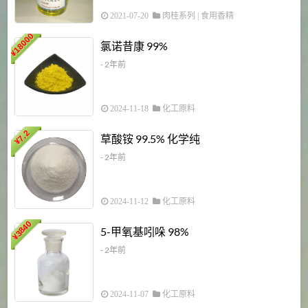
2021-07-20
肉桂系列
|
食用香精
18000
1
氯诺昔康 99%
¥
- 2年前
2024-11-18
化工原料
7.2
草酸铵 99.5% 化学纯
¥
- 2年前
2024-11-12
化工原料
3840
5-甲氧基吲哚 98%
¥
- 2年前
2024-11-07
化工原料