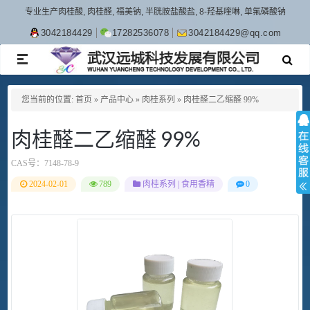
专业生产肉桂酸, 肉桂醛, 福美钠, 半胱胺盐酸盐, 8-羟基喹啉, 单氟磷酸钠
3042184429
17282536078
3042184429@qq.com
TOGGLE
NAVIGATION
您当前的位置:
首页
»
产品中心
»
肉桂系列
»
肉桂醛二乙缩醛 99%
肉桂醛二乙缩醛 99%
CAS号：
7148-78-9
2024-02-01
789
肉桂系列
|
食用香精
0