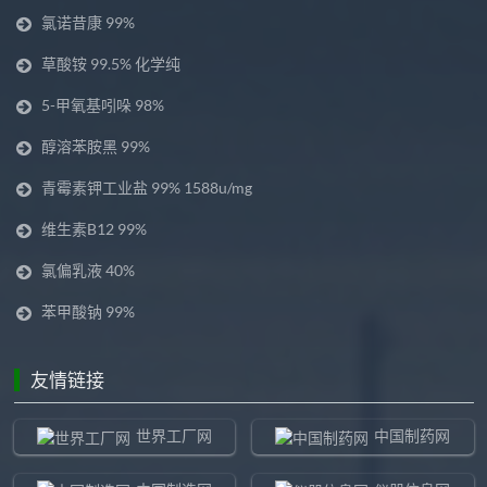
氯诺昔康 99%
草酸铵 99.5% 化学纯
5-甲氧基吲哚 98%
醇溶苯胺黑 99%
青霉素钾工业盐 99% 1588u/mg
维生素B12 99%
氯偏乳液 40%
苯甲酸钠 99%
友情链接
世界工厂网
中国制药网