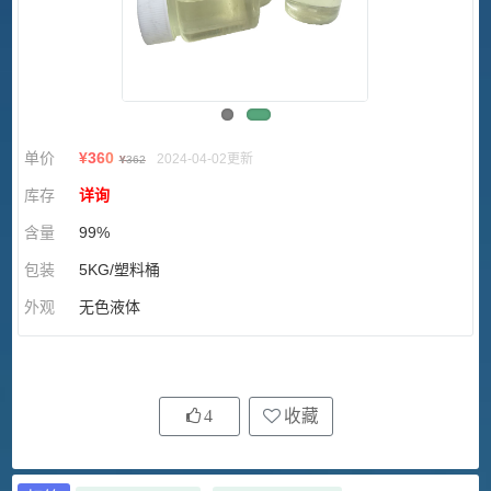
单价
¥
360
2024-04-02更新
¥
362
库存
详询
含量
99%
包装
5KG/塑料桶
外观
无色液体
4
收藏