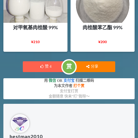
对甲氧基肉桂酸 99%
肉桂酸苯乙酯 99%
¥
210
¥
200
赏
赞
4
分享
用
微信
OR
支付宝
扫描二维码
为本文作者
打个赏
支付宝打赏
金额随意 快来“打”我呀～
bestman2010