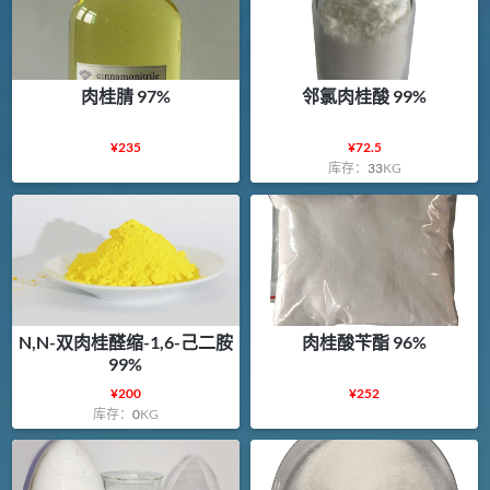
肉桂腈 97%
邻氯肉桂酸 99%
¥
235
¥
72.5
库存：
33
KG
N,N-双肉桂醛缩-1,6-己二胺
肉桂酸苄酯 96%
99%
¥
200
¥
252
库存：
0
KG