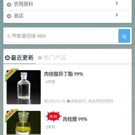
农用原料
商店
5-甲氧基吲哚 98%
最近更新
热门产品
198
肉桂酸异丁酯 99%
¥
- 2年前
2025-01-09
肉桂系列
|
食品添加剂原料
34.8
2
¥
肉桂醛 99%
- 2年前