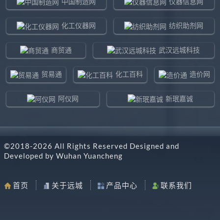
中国制造网
仪器信息网
化工仪器网
纺织助剂网
商贸通
武汉远城科技
贸易通
化工百科
造价网
阿仪网
新珉嘉诚
环球贸易网
960化工网
©2018-
2026
All Rights Reserved Designed and
东北制造网
药智通
Developed by
Wuhan Yuancheng
搜了网
八方资源网
首页
关于远城
产品中心
联系我们
马可波罗网
阿仪网远城科技
机电之家
chemBlink