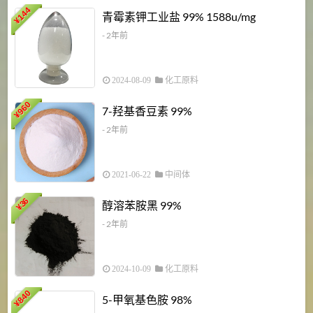
6
144
青霉素钾工业盐 99% 1588u/mg
¥
¥
- 2年前
2024-08-09
化工原料
960
7-羟基香豆素 99%
¥
- 2年前
2021-06-22
中间体
1
36
醇溶苯胺黑 99%
¥
¥
- 2年前
2024-10-09
化工原料
840
4
5-甲氧基色胺 98%
¥