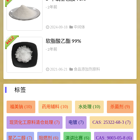
¥
- 2年前
2024-09-18
中间体
43.2
3
软脂酸乙酯 99%
¥
¥
- 2年前
2021-06-21
食品添加剂原料
标签
福美钠
(10)
药用辅料
(10)
水处理
(10)
杀菌剂
(9)
现货化工原料清仓处理
(7)
电镀
(7)
CAS: 25322-68-3
(7)
聚乙二醇
(7)
阻燃剂
(6)
演讲比赛
(6)
CAS: 9003-05-8
(6)