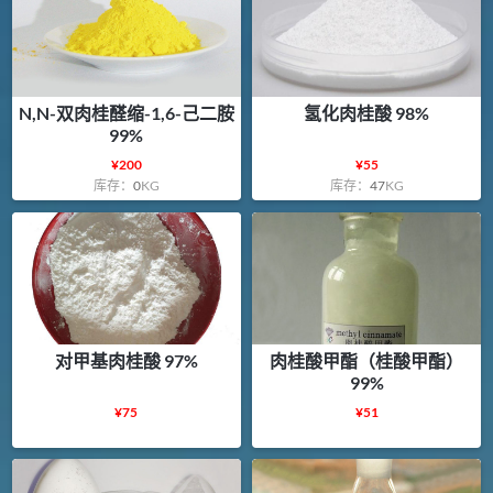
N,N-双肉桂醛缩-1,6-己二胺
氢化肉桂酸 98%
99%
¥
200
¥
55
库存：
0
KG
库存：
47
KG
对甲基肉桂酸 97%
肉桂酸甲酯（桂酸甲酯）
99%
¥
75
¥
51