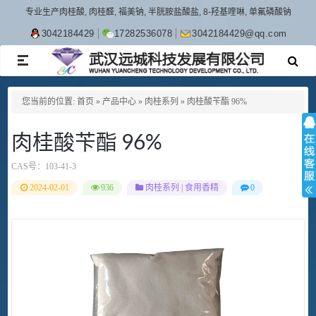
专业生产肉桂酸, 肉桂醛, 福美钠, 半胱胺盐酸盐, 8-羟基喹啉, 单氟磷酸钠
3042184429
17282536078
3042184429@qq.com
TOGGLE
NAVIGATION
您当前的位置:
首页
»
产品中心
»
肉桂系列
»
肉桂酸苄酯 96%
肉桂酸苄酯 96%
CAS号：
103-41-3
2024-02-01
936
肉桂系列
|
食用香精
0