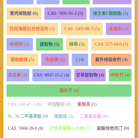
聚丙烯酰胺
(6)
CAS: 7695-91-2
(5)
维生素E醋酸酯
(5)
药用薄膜包衣预混剂
(5)
CAS: 1405-86-3
(5)
杀菌剂
(5)
除草剂
(5)
提取物
(5)
除草
(5)
CAS: 557-04-0
(5)
硬脂酸镁
(5)
水处理
(5)
2
(4)
紫外线吸收剂
(4)
茶皂素
(4)
CAS: 8047-15-2
(4)
甘草提取物
(4)
中秋节
(4)
国庆节
(4)
CAS: 142-47-2 (0)
环烷酸钡 (0)
紫檀芪 (1)
N，N-二甲基苯胺 (0)
碳酸胍 (1)
二氢香豆素 (0)
CAS: 1604-28-0 (0)
对甲苯磺酸一水物 (1)
盐酸倍他司汀 (0)