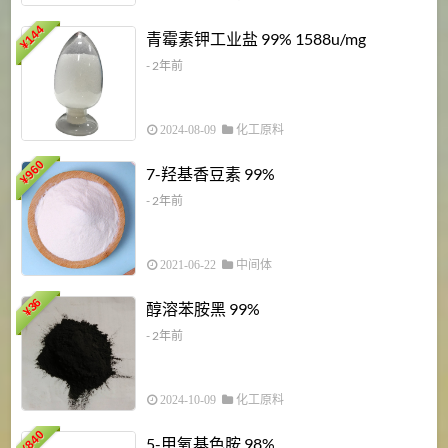
6
144
青霉素钾工业盐 99% 1588u/mg
¥
¥
- 2年前
2024-08-09
化工原料
960
7-羟基香豆素 99%
¥
- 2年前
2021-06-22
中间体
1
36
醇溶苯胺黑 99%
¥
¥
- 2年前
2024-10-09
化工原料
840
4
5-甲氧基色胺 98%