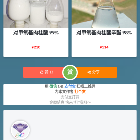
对甲氧基肉桂酸 99%
对甲氧基肉桂酸辛酯 98%
¥
210
¥
114
赏
赞
13
分享
用
微信
OR
支付宝
扫描二维码
为本文作者
打个赏
支付宝打赏
金额随意 快来“打”我呀～