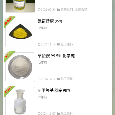
2021-07-20
肉桂系列
|
食用香精
18000
1
氯诺昔康 99%
¥
- 2年前
2024-11-18
化工原料
7.2
草酸铵 99.5% 化学纯
¥
- 2年前
2024-11-12
化工原料
3840
5-甲氧基吲哚 98%
¥
- 2年前
2024-11-07
化工原料