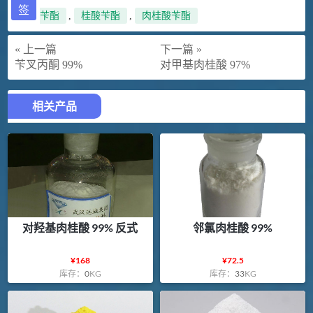
签
苄酯
,
桂酸苄酯
,
肉桂酸苄酯
« 上一篇
下一篇 »
苄叉丙酮 99%
对甲基肉桂酸 97%
相关产品
对羟基肉桂酸 99% 反式
邻氯肉桂酸 99%
¥
168
¥
72.5
库存：
0
KG
库存：
33
KG