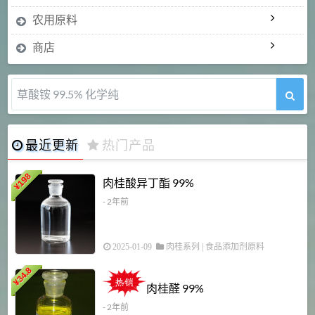
农用原料
商店
草酸铵 99.5% 化学纯
最近更新
热门产品
198
肉桂酸异丁酯 99%
¥
- 2年前
2025-01-09
肉桂系列
|
食品添加剂原料
34.8
2
¥
肉桂醛 99%
- 2年前