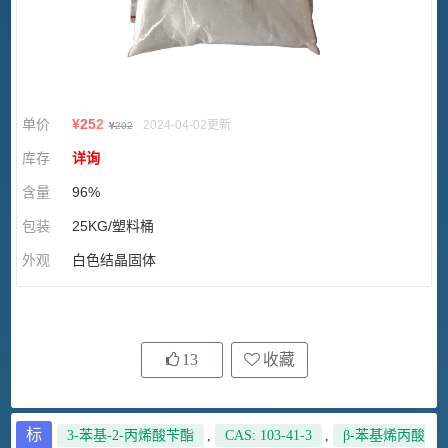
单价
¥
252
2024-04-02更新
¥
202
库存
详询
含量
96%
包装
25KG/塑料桶
外观
白色结晶固体
13
收藏
标
3-苯基-2-丙烯酸苄酯
,
CAS: 103-41-3
,
β-苯基烯丙酸