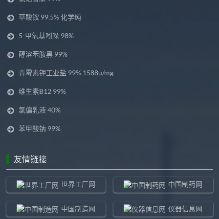
草酸铵 99.5% 化学纯
5-甲氧基吲哚 98%
醇溶苯胺黑 99%
青霉素钾工业盐 99% 1588u/mg
维生素B12 99%
氯偏乳液 40%
苯甲酸钠 99%
友情链接
世界工厂网
中国制药网
中国制造网
仪器信息网