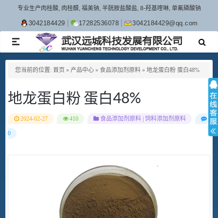
专业生产肉桂酸, 肉桂醛, 福美钠, 半胱胺盐酸盐, 8-羟基喹啉, 单氟磷酸钠
3042184429
17282536078
3042184429@qq.com
TOGGLE
NAVIGATION
您当前的位置:
首页
»
产品中心
»
食品添加剂原料
»
地龙蛋白粉 蛋白48%
地龙蛋白粉 蛋白48%
2024-02-27
410
食品添加剂原料
|
饲料添加剂原料
0