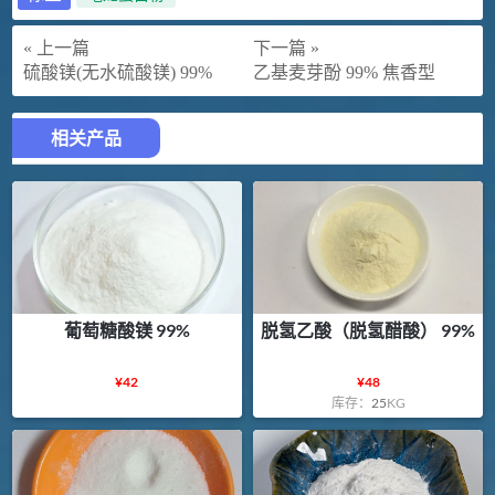
« 上一篇
下一篇 »
硫酸镁(无水硫酸镁) 99%
乙基麦芽酚 99% 焦香型
相关产品
葡萄糖酸镁 99%
脱氢乙酸（脱氢醋酸） 99%
¥
42
¥
48
库存：
25
KG