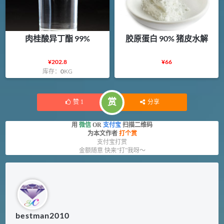
肉桂酸异丁酯 99%
胶原蛋白 90% 猪皮水解
¥
202.8
¥
66
库存：
0
KG
赏
赞
1
分享
用
微信
OR
支付宝
扫描二维码
为本文作者
打个赏
支付宝打赏
金额随意 快来“打”我呀～
bestman2010