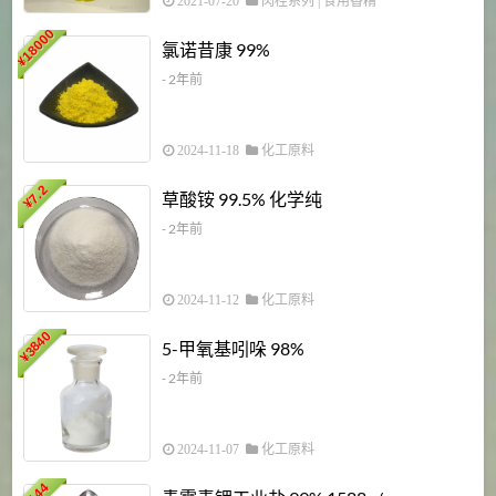
2021-07-20
肉桂系列
|
食用香精
18000
1
氯诺昔康 99%
¥
- 2年前
2024-11-18
化工原料
7.2
草酸铵 99.5% 化学纯
¥
- 2年前
2024-11-12
化工原料
3840
5-甲氧基吲哚 98%
¥
- 2年前
2024-11-07
化工原料
6
144