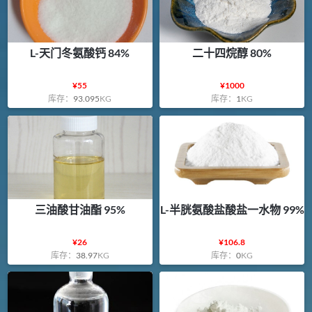
L-天门冬氨酸钙 84%
二十四烷醇 80%
¥
55
¥
1000
库存：
93.095
KG
库存：
1
KG
三油酸甘油酯 95%
L-半胱氨酸盐酸盐一水物 99%
¥
26
¥
106.8
库存：
38.97
KG
库存：
0
KG