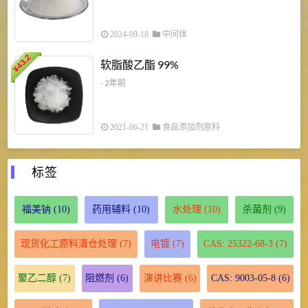
2024-09-18
中间体
43.2
3
软脂酸乙酯 99%
¥
¥
- 2年前
2021-06-21
食品添加剂原料
标签
福美钠
(10)
药用辅料
(10)
水处理
(10)
杀菌剂
(9)
现货化工原料清仓处理
(7)
电镀
(7)
CAS: 25322-68-3
(7)
聚乙二醇
(7)
阻燃剂
(6)
演讲比赛
(6)
CAS: 9003-05-8
(6)