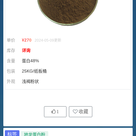
单价
¥
270
2024-05-09更新
库存
详询
含量
蛋白48%
包装
25KG/纸板桶
外观
浅褐粉状
1
收藏
标签
地龙蛋白粉