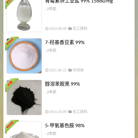
青霉素钾工业盐 99% 1588u/mg
¥
¥
- 2年前
2024-08-09
化工原料
960
7-羟基香豆素 99%
¥
- 2年前
2021-06-22
中间体
1
36
醇溶苯胺黑 99%
¥
¥
- 2年前
2024-10-09
化工原料
840
4
5-甲氧基色胺 98%
¥
- 2年前