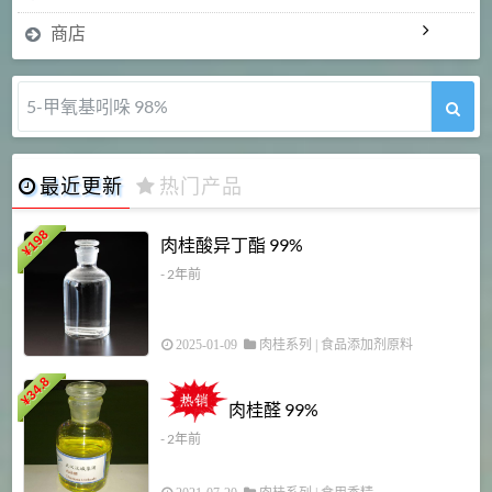
商店
5-甲氧基吲哚 98%
最近更新
热门产品
198
肉桂酸异丁酯 99%
¥
- 2年前
2025-01-09
肉桂系列
|
食品添加剂原料
34.8
2
¥
肉桂醛 99%
- 2年前