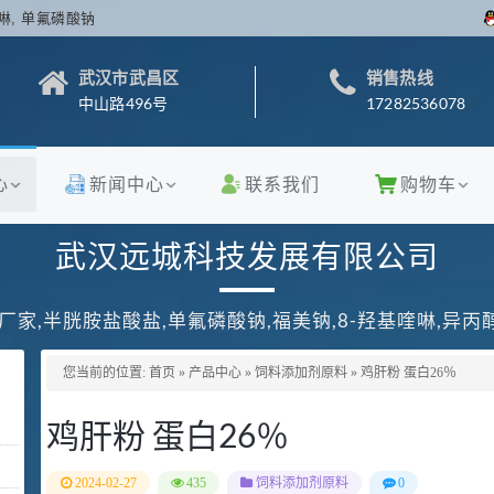
啉, 单氟磷酸钠
武汉市武昌区
销售热线
中山路496号
17282536078
心
新闻中心
联系我们
购物车
武汉远城科技发展有限公司
厂家,半胱胺盐酸盐,单氟磷酸钠,福美钠,8-羟基喹啉,异
您当前的位置:
首页
»
产品中心
»
饲料添加剂原料
»
鸡肝粉 蛋白26％
鸡肝粉 蛋白26％
2024-02-27
435
饲料添加剂原料
0