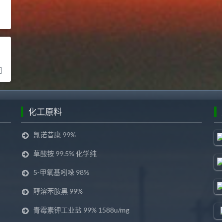
司
化工原料
氯诺昔康 99%
草酸铵 99.5% 化学纯
5-甲氧基吲哚 98%
醇溶苯胺黑 99%
青霉素钾工业盐 99% 1588u/mg