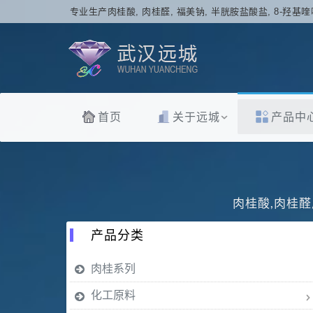
专业生产肉桂酸, 肉桂醛, 福美钠, 半胱胺盐酸盐, 8-羟基喹
首页
关于远城
产品中
肉桂酸,肉桂醛
产品分类
肉桂系列
化工原料