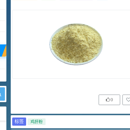
0
标签
鸡肝粉
42