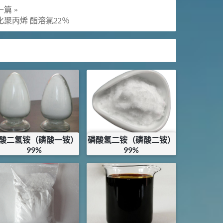
篇 »
化聚丙烯 酯溶氯22％
酸二氢铵（磷酸一铵）
磷酸氢二铵（磷酸二铵）
99%
99%
¥
10
¥
11
库存：
100
KG
库存：
0
KG