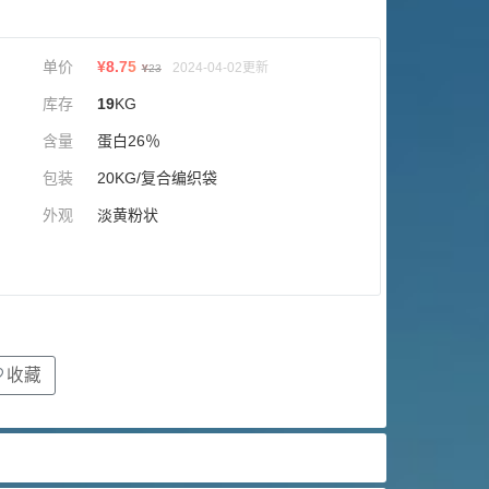
单价
¥
8.75
2024-04-02更新
¥
23
库存
19
KG
含量
蛋白26％
包装
20KG/复合编织袋
外观
淡黄粉状
收藏