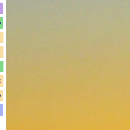
)
)
)
)