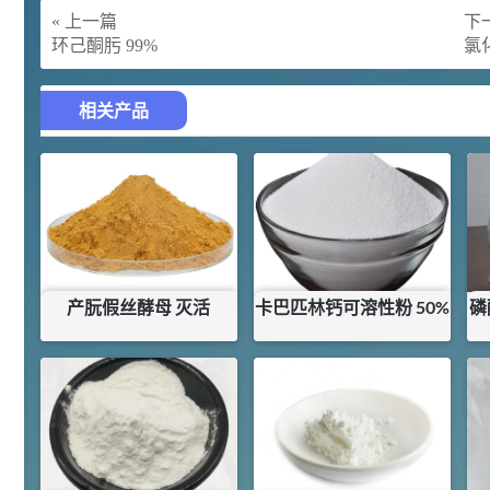
胍基乙酸 98%
1
¥
« 上一篇
下一
浏览量 - 10w+
环己酮肟 99%
氯
2021-05-25
饲料添加剂原料
相关产品
253
乙酸橙花酯 99%
2
¥
浏览量 - 5.51w
2021-06-17
化工原料
145
多效唑 90%
3
¥
浏览量 - 4.4w
产朊假丝酵母 灭活
卡巴匹林钙可溶性粉 50%
磷
2021-07-07
植物生长调节剂
¥
20.4
¥
31
库存：
0
KG
库存：
75
KG
29
N-羟甲基丙烯酰胺 98% NMA
4
¥
浏览量 - 1.98w
2021-06-22
化工原料