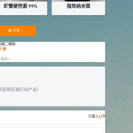
虾蟹硬壳素 99%
强效纳米银
¥
13
¥
72
库存：
18.49
KG
分享
扫描二维码
个赏
赏
”我呀～
欢迎购买我们的产品！
0
已输入
字