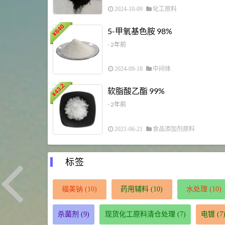
2024-10-09
化工原料
840
5-甲氧基色胺 98%
¥
- 2年前
2024-09-18
中间体
43.2
软脂酸乙酯 99%
¥
- 2年前
2021-06-21
食品添加剂原料
标签
福美钠
(10)
药用辅料
(10)
水处理
(10)
杀菌剂
(9)
现货化工原料清仓处理
(7)
电镀
(7