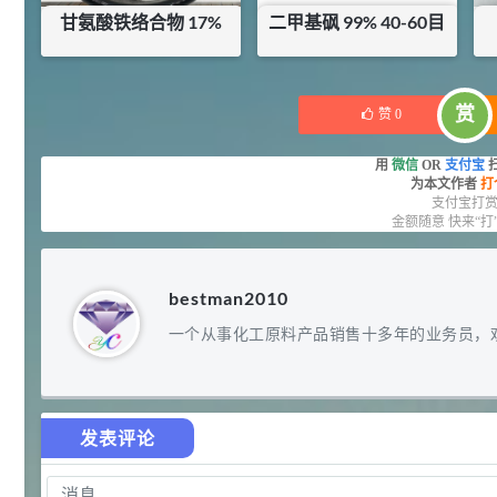
甘氨酸铁络合物 17%
二甲基砜 99% 40-60目
92
对甲氧基苯甲醛（茴香醛）
5
¥
99.5%
¥
14
¥
8.5
浏览量 - 1.89w
库存：
25
KG
库存：
10.7
KG
赏
赞
0
2021-06-19
化工原料
69.6
S-羧甲基-L-半胱氨酸(羧甲司坦)
用
微信
OR
支付宝
6
¥
为本文作者
打
98.5%
支付宝打
金额随意 快来“打
浏览量 - 1.72w
2021-05-30
化工原料
27
bestman2010
抗氧剂BHT 99.5%
7
¥
浏览量 - 1.64w
一个从事化工原料产品销售十多年的业务员，
2021-05-25
食品添加剂原料
11.25
D-异抗坏血酸钠 98%
8
发表评论
¥
浏览量 - 1.55w