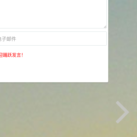
迎踊跃发言！