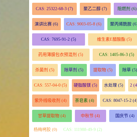
CAS: 25322-68-3
(7)
聚乙二醇
(7)
阻燃剂
(6)
演讲比赛
(6)
CAS: 9003-05-8
(6)
聚丙烯酰胺
(6
CAS: 7695-91-2
(5)
维生素E醋酸酯
(5)
药用薄膜包衣预混剂
(5)
CAS: 1405-86-3
(5)
杀菌剂
(5)
除草剂
(5)
提取物
(5)
除草
(5
CAS: 557-04-0
(5)
硬脂酸镁
(5)
水处理
(5)
2
(4
紫外线吸收剂
(4)
茶皂素
(4)
CAS: 8047-15-2
(4
甘草提取物
(4)
中秋节
(4)
国庆节
(4)
杨梅栲胶 (0)
CAS: 111988-49-9 (2)