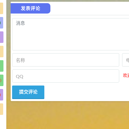
发表评论
)
)
欢
)
)