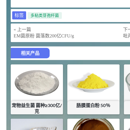
92
对甲氧基苯甲醛（茴香醛）
5
¥
标签
多粘类芽孢杆菌
99.5%
浏览量 - 1.89w
« 上一篇
下一
2021-06-19
化工原料
EM菌原粉 菌落数200亿CFU/g
吡丙
69.6
S-羧甲基-L-半胱氨酸(羧甲司坦)
6
¥
98.5%
相关产品
浏览量 - 1.72w
2021-05-30
化工原料
27
抗氧剂BHT 99.5%
7
¥
浏览量 - 1.64w
2021-05-25
食品添加剂原料
宠物益生菌 菌种≥300亿/
肠膜蛋白粉 50％
11.25
克
D-异抗坏血酸钠 98%
8
¥
¥
217
¥
6.375
浏览量 - 1.55w
库存：
1
KG
库存：
20
KG