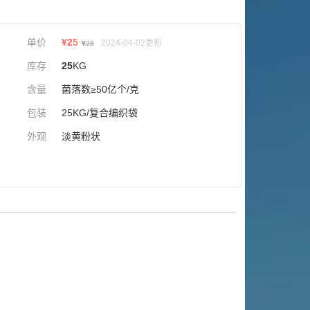
单价
¥
25
2024-04-02更新
¥
28
库存
25
KG
含量
菌落数≥50亿个/克
包装
25KG/复合编织袋
外观
淡黄粉状