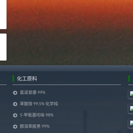
化工原料
氯诺昔康 99%
草酸铵 99.5% 化学纯
5-甲氧基吲哚 98%
醇溶苯胺黑 99%