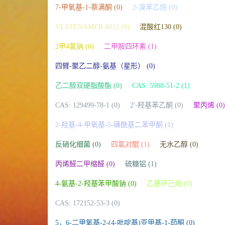
7-甲氧基-1-萘满酮 (0)
2-溴苯乙烷 (0)
VESTENAMER 8012 (0)
混酸红130 (0)
2甲4氯钠 (0)
二甲胺四环素 (1)
四臂-聚乙二醇-氨基（星形） (0)
乙二醇双硬脂酸酯 (0)
CAS: 5988-51-2 (1)
CAS: 129499-78-1 (0)
2′-羟基苯乙酮 (0)
聚丙烯 (0)
2-羟基-4-甲氧基-5-磺酰基二苯甲酮 (1)
反硝化细菌 (0)
四氯对醌 (1)
无水乙醇 (0)
丙烯醛二甲缩醛 (0)
硫糖铝 (1)
4-氨基-2-羟基苯甲酸钠 (0)
乙基环己烷 (0)
CAS: 172152-53-3 (0)
5，6-二甲氧基-2-(4-吡啶基)亚甲基-1-茚酮 (0)