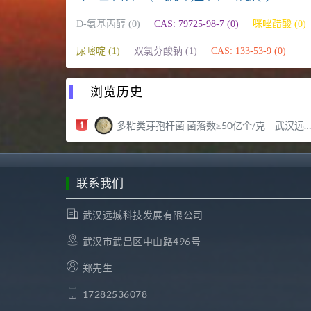
D-氨基丙醇 (0)
CAS: 79725-98-7 (0)
咪唑醋酸 (0)
尿嘧啶 (1)
双氯芬酸钠 (1)
CAS: 133-53-9 (0)
浏览历史
多粘类芽孢杆菌 菌落数≥50亿个/克 – 武汉远城科技发展有限公司
联系我们
武汉远城科技发展有限公司
武汉市武昌区中山路496号
郑先生
17282536078