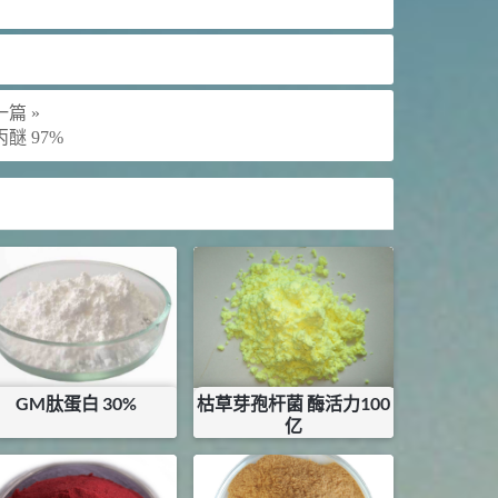
篇 »
醚 97%
GM肽蛋白 30%
枯草芽孢杆菌 酶活力100
亿
¥
95
¥
8
库存：
28
KG