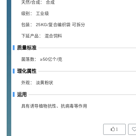
胍基乙酸 98%
1
¥
天然/合成： 合成
浏览量 - 10w+
级别： 工业级
2021-05-25
饲料添加剂原料
包装： 25KG/复合编织袋 可拆分
253
下延产品： 混合饲料
乙酸橙花酯 99%
2
¥
浏览量 - 5.51w
质量标准
菌落数： ≥50亿个/克
2021-06-17
化工原料
145
理化属性
多效唑 90%
3
¥
浏览量 - 4.4w
外观： 淡黄粉状
运用
2021-07-07
植物生长调节剂
具有诱导植物抗性、抗病毒等作用
29
N-羟甲基丙烯酰胺 98% NMA
4
¥
浏览量 - 1.98w
1
2021-06-22
化工原料