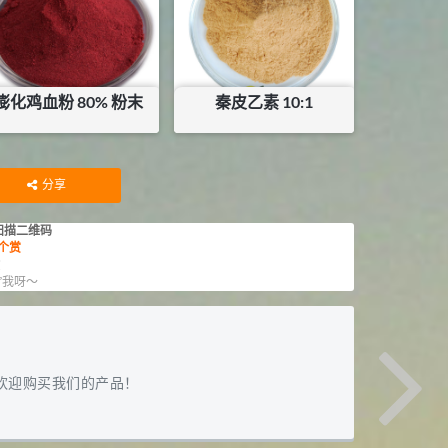
膨化鸡血粉 80% 粉末
秦皮乙素 10:1
¥
2.5
¥
27.5
库存：
21
KG
库存：
25
KG
分享
扫描二维码
个赏
赏
”我呀～
欢迎购买我们的产品！