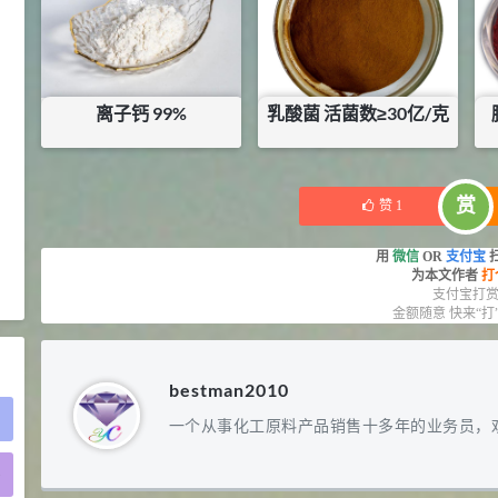
2021-05-25
食品添加剂原料
475
硬脂富马酸钠 99%
9
¥
浏览量 - 1.54w
离子钙 99%
乳酸菌 活菌数≥30亿/克
2021-06-19
化工原料
¥
12
¥
6.25
库存：
102.2
KG
库存：
16
KG
34.8
DL-蛋氨酸 99%
10
赏
赞
1
¥
浏览量 - 1.48w
用
微信
OR
支付宝
为本文作者
打
2021-06-21
食品添加剂原料
支付宝打
金额随意 快来“打
bestman2010
一个从事化工原料产品销售十多年的业务员，
)