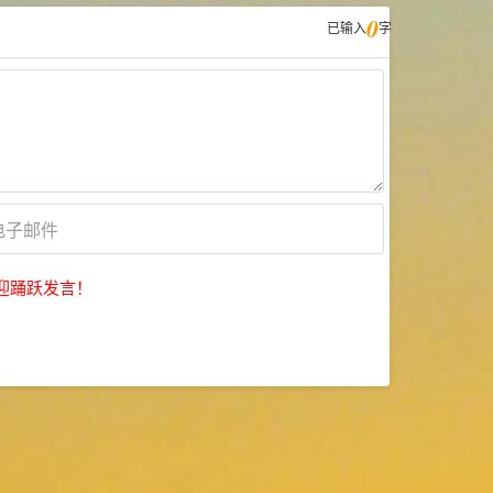
0
已输入
字
迎踊跃发言！