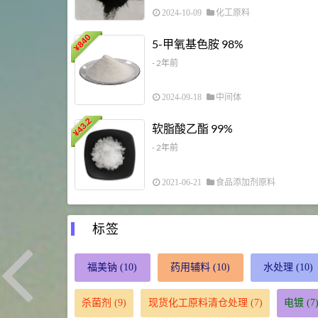
2024-10-09
化工原料
840
5-甲氧基色胺 98%
¥
- 2年前
2024-09-18
中间体
43.2
软脂酸乙酯 99%
¥
- 2年前
2021-06-21
食品添加剂原料
标签
福美钠
(10)
药用辅料
(10)
水处理
(10)
杀菌剂
(9)
现货化工原料清仓处理
(7)
电镀
(7