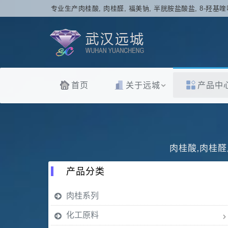
专业生产肉桂酸, 肉桂醛, 福美钠, 半胱胺盐酸盐, 8-羟基喹
首页
关于远城
产品中
肉桂酸,肉桂醛
产品分类
肉桂系列
化工原料