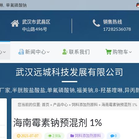
啉, 单氟磷酸钠
武汉市武昌区
销售热线
中山路496号
17282536078
心
新闻中心
联系我们
购物车
武汉远城科技发展有限公司
厂家,半胱胺盐酸盐,单氟磷酸钠,福美钠,8-羟基喹啉,异
您当前的位置:
首页
»
产品中心
»
饲料添加剂原料
»
海南霉素钠预混剂 1%
海南霉素钠预混剂 1%
2021-07-07
2.91k
饲料添加剂原料
0