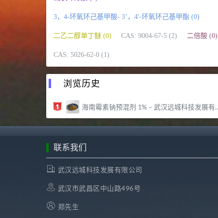
3，4-环氧环己基甲酸- 3’，4′-环氧环己基甲酯 (0)
二乙二醇单丁醚 (0)
CAS: 9004-67-5 (2)
二倍酸 (0)
CAS: 5026-62-0 (1)
浏览历史
海南霉素钠预混剂 1% – 武汉远城科技发展有限公司
联系我们
武汉远城科技发展有限公司
武汉市武昌区中山路496号
郑先生