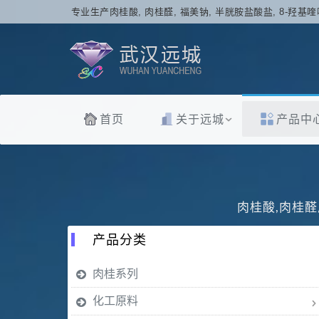
专业生产肉桂酸, 肉桂醛, 福美钠, 半胱胺盐酸盐, 8-羟基喹
首页
关于远城
产品中
肉桂酸,肉桂醛
产品分类
肉桂系列
化工原料