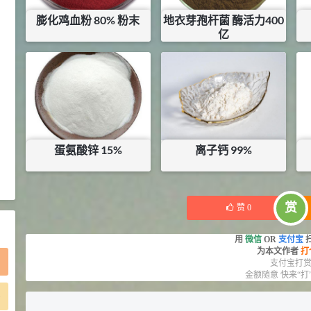
2021-05-25
食品添加剂原料
膨化鸡血粉 80% 粉末
地衣芽孢杆菌 酶活力400
亿
475
硬脂富马酸钠 99%
9
¥
¥
2.5
¥
6
浏览量 - 1.54w
库存：
21
KG
库存：
50
KG
2021-06-19
化工原料
34.8
DL-蛋氨酸 99%
10
¥
浏览量 - 1.48w
蛋氨酸锌 15%
离子钙 99%
2021-06-21
食品添加剂原料
¥
15
¥
12
库存：
50
KG
库存：
102.2
KG
赏
赞
0
用
微信
OR
支付宝
为本文作者
打
支付宝打
金额随意 快来“打
)