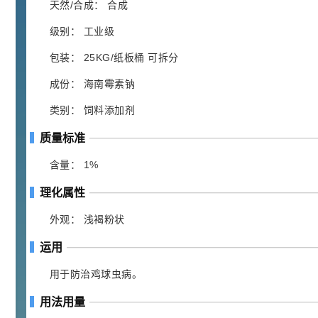
胍基乙酸 98%
1
¥
天然/合成： 合成
浏览量 - 10w+
级别： 工业级
2021-05-25
饲料添加剂原料
包装： 25KG/纸板桶 可拆分
253
成份： 海南霉素钠
乙酸橙花酯 99%
2
¥
浏览量 - 5.51w
类别： 饲料添加剂
质量标准
2021-06-17
化工原料
145
含量： 1%
多效唑 90%
3
¥
浏览量 - 4.4w
理化属性
外观： 浅褐粉状
2021-07-07
植物生长调节剂
运用
29
N-羟甲基丙烯酰胺 98% NMA
4
¥
用于防治鸡球虫病。
浏览量 - 1.98w
用法用量
2021-06-22
化工原料