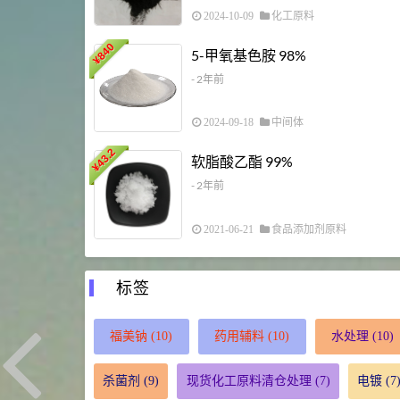
2024-10-09
化工原料
840
5-甲氧基色胺 98%
¥
- 2年前
2024-09-18
中间体
43.2
软脂酸乙酯 99%
¥
- 2年前
2021-06-21
食品添加剂原料
标签
福美钠
(10)
药用辅料
(10)
水处理
(10)
杀菌剂
(9)
现货化工原料清仓处理
(7)
电镀
(7