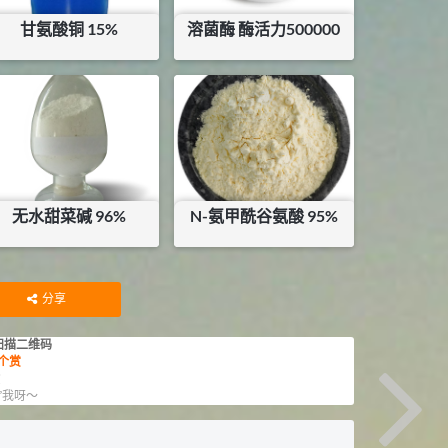
甘氨酸铜 15%
溶菌酶 酶活力500000
¥
15
¥
120
库存：
75
KG
无水甜菜碱 96%
N-氨甲酰谷氨酸 95%
¥
21.96
¥
60
库存：
0
KG
分享
扫描二维码
个赏
赏
”我呀～