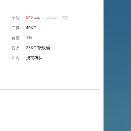
单价
¥
62
2024-04-02更新
¥
65
库存
40
KG
含量
1%
包装
25KG/纸板桶
外观
浅褐粉状