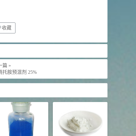
收藏
篇 »
硝托胺预混剂 25%