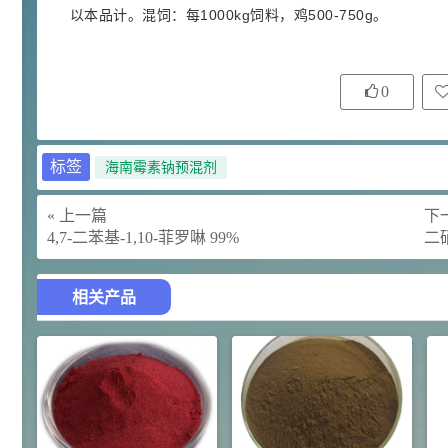
以本品计。混饲：每1000kg饲料，鸡500-750g。
92
对甲氧基苯甲醛（茴香醛）
5
¥
99.5%
浏览量 - 1.89w
0
2021-06-19
化工原料
69.6
S-羧甲基-L-半胱氨酸(羧甲司坦)
6
¥
标签
海南霉素钠预混剂
98.5%
浏览量 - 1.72w
« 上一篇
下一
2021-05-30
化工原料
4,7-二苯基-1,10-菲罗啉 99%
二
27
抗氧剂BHT 99.5%
7
¥
相关产品
浏览量 - 1.64w
2021-05-25
食品添加剂原料
11.25
D-异抗坏血酸钠 98%
8
¥
浏览量 - 1.55w