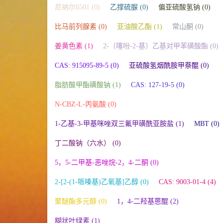
尼纳尔6501 (0)
乙撑硫脲 (0)
偏亚硫酸氢钠 (0)
比马前列腺素 (0)
亚油酸乙酯 (1)
常山酮 (0)
姜黄色素 (1)
2-（噻吩-2-基）乙基对甲苯磺酸酯 (0)
CAS: 915095-89-5 (0)
亚硫酸氢烟酰胺甲萘醌 (0)
脂肪酸甲酯磺酸钠 (1)
CAS: 127-19-5 (0)
N-CBZ-L-丙氨酸 (0)
1-乙基-3-甲基咪唑双三氟甲磺酰亚胺盐 (1)
MBT (0)
丁二酸钠（六水） (0)
5，5-二甲基-恶唑烷-2，4-二酮 (0)
2-[2-(1-哌嗪基)乙氧基]乙醇 (0)
CAS: 9003-01-4 (4)
聚醚酯多元醇 (0)
1，4-二羟基蒽醌 (2)
糊状叶绿素 (1)