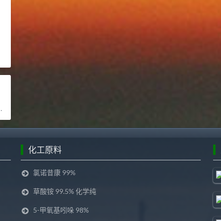
化工原料
氯诺昔康 99%
草酸铵 99.5% 化学纯
5-甲氧基吲哚 98%