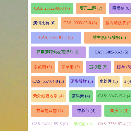
CAS: 25322-68-3
(7)
聚乙二醇
(7)
阻燃剂
(6)
演讲比赛
(6)
CAS: 9003-05-8
(6)
聚丙烯酰胺
(6
CAS: 7695-91-2
(5)
维生素E醋酸酯
(5)
药用薄膜包衣预混剂
(5)
CAS: 1405-86-3
(5)
杀菌剂
(5)
除草剂
(5)
提取物
(5)
除草
(5
CAS: 557-04-0
(5)
硬脂酸镁
(5)
水处理
(5)
2
(4
紫外线吸收剂
(4)
茶皂素
(4)
CAS: 8047-15-2
(4
甘草提取物
(4)
中秋节
(4)
国庆节
(4)
CAS: 94022-99-8 (0)
碘帕醇 (0)
CAS: 7758-87-4 (1