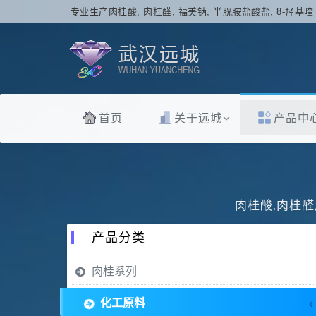
专业生产肉桂酸, 肉桂醛, 福美钠, 半胱胺盐酸盐, 8-羟基喹
首页
关于远城
产品中
肉桂酸,肉桂醛
产品分类
肉桂系列
化工原料