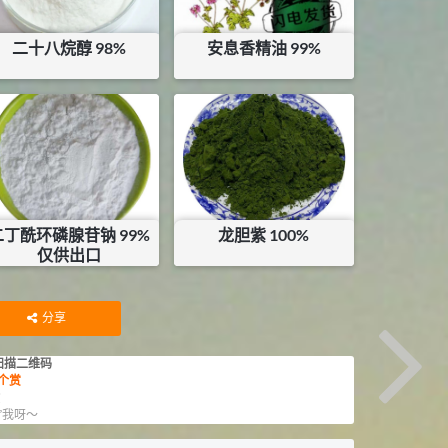
二十八烷醇 98%
安息香精油 99%
¥
1900
¥
180
库存：
4.5
KG
库存：
0.9
KG
二丁酰环磷腺苷钠 99%
龙胆紫 100%
仅供出口
¥
50000
¥
118.2
库存：
0.14
KG
分享
扫描二维码
个赏
赏
”我呀～