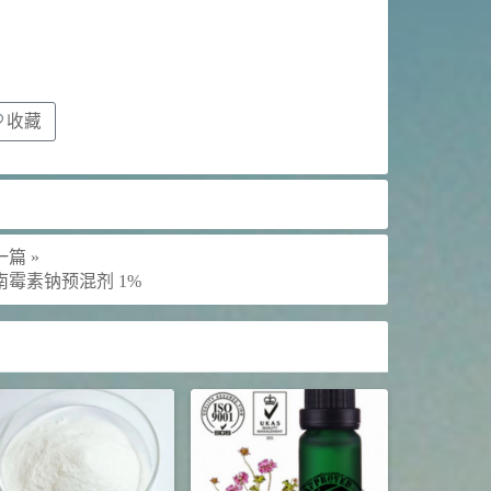
收藏
篇 »
南霉素钠预混剂 1%