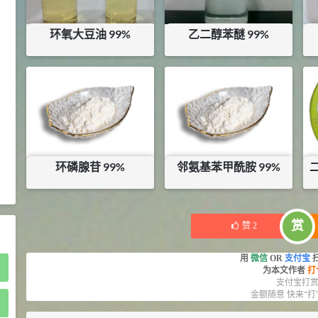
2021-05-25
食品添加剂原料
环氧大豆油 99%
乙二醇苯醚 99%
475
硬脂富马酸钠 99%
9
¥
浏览量 - 1.54w
¥
15
¥
8.5
库存：
94
KG
库存：
1.5
KG
2021-06-19
化工原料
34.8
DL-蛋氨酸 99%
10
¥
浏览量 - 1.48w
环磷腺苷 99%
邻氨基苯甲酰胺 99%
2021-06-21
食品添加剂原料
¥
6600
¥
90
库存：
25
KG
赏
赞
2
用
微信
OR
支付宝
为本文作者
打
支付宝打
金额随意 快来“打
)