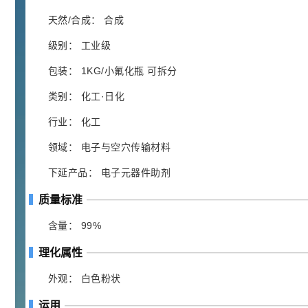
胍基乙酸 98%
1
¥
浏览量 - 10w+
天然/合成： 合成
级别： 工业级
2021-05-25
饲料添加剂原料
包装： 1KG/小氟化瓶 可拆分
253
乙酸橙花酯 99%
2
¥
类别： 化工·日化
浏览量 - 5.51w
行业： 化工
2021-06-17
化工原料
领域： 电子与空穴传输材料
145
多效唑 90%
3
¥
下延产品： 电子元器件助剂
浏览量 - 4.4w
质量标准
2021-07-07
植物生长调节剂
含量： 99%
29
N-羟甲基丙烯酰胺 98% NMA
4
¥
理化属性
浏览量 - 1.98w
外观： 白色粉状
2021-06-22
化工原料
运用