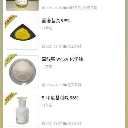
2021-07-20
肉桂系列
|
食用香精
18000
1
氯诺昔康 99%
¥
- 2年前
2024-11-18
化工原料
7.2
草酸铵 99.5% 化学纯
¥
- 2年前
2024-11-12
化工原料
3840
5-甲氧基吲哚 98%
¥
- 2年前
2024-11-07
化工原料