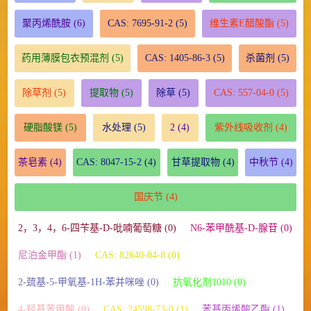
聚丙烯酰胺
(6)
CAS: 7695-91-2
(5)
维生素E醋酸酯
(5)
药用薄膜包衣预混剂
(5)
CAS: 1405-86-3
(5)
杀菌剂
(5)
除草剂
(5)
提取物
(5)
除草
(5)
CAS: 557-04-0
(5)
硬脂酸镁
(5)
水处理
(5)
2
(4)
紫外线吸收剂
(4)
茶皂素
(4)
CAS: 8047-15-2
(4)
甘草提取物
(4)
中秋节
(4)
国庆节
(4)
2，3，4，6-四苄基-D-吡喃葡萄糖 (0)
N6-苯甲酰基-D-腺苷 (0)
尼泊金甲酯 (1)
CAS: 82640-04-8 (0)
2-巯基-5-甲氧基-1H-苯并咪唑 (0)
抗氧化剂1010 (0)
4-羟基苯甲酸 (0)
CAS: 24598-73-0 (1)
苯基丙烯酸乙酯 (1)