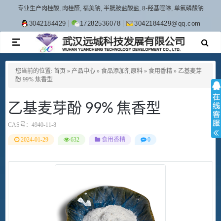
专业生产肉桂酸, 肉桂醛, 福美钠, 半胱胺盐酸盐, 8-羟基喹啉, 单氟磷酸钠
3042184429
17282536078
3042184429@qq.com
TOGGLE
NAVIGATION
您当前的位置:
首页
»
产品中心
»
食品添加剂原料
»
食用香精
»
乙基麦芽
酚 99% 焦香型
乙基麦芽酚 99% 焦香型
CAS号：
4940-11-8
2024-01-29
632
食用香精
0