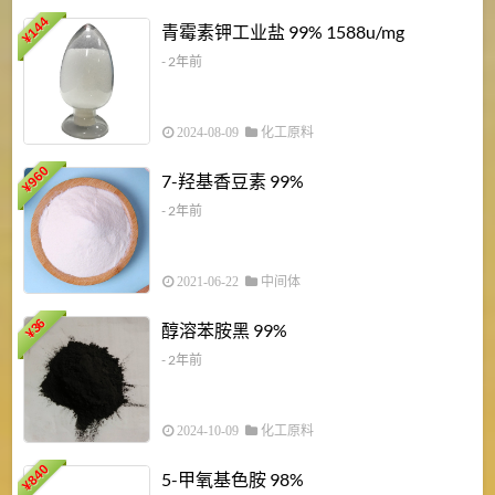
6
144
青霉素钾工业盐 99% 1588u/mg
¥
¥
- 2年前
2024-08-09
化工原料
960
7-羟基香豆素 99%
¥
- 2年前
2021-06-22
中间体
1
36
醇溶苯胺黑 99%
¥
¥
- 2年前
2024-10-09
化工原料
840
4
5-甲氧基色胺 98%
¥