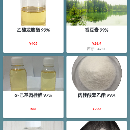
乙酸龙脑酯 99%
香豆素 99%
¥
405
¥
26.9
库存：
42
KG
α-己基肉桂醛 97%
肉桂酸苯乙酯 99%
¥
66
¥
200