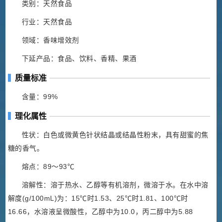
类别：天然食品
行业：天然食品
领域：香味增效剂
下延产品：食品、饮料、香精、果酒
质量标准
含量：99%
理化属性
性状：白色或微黄色针状结晶或结晶性粉末，具有甜蜜的焦
糖的香气。
熔点：89～93℃
溶解性：溶于热水、乙醇等有机溶剂，微溶于水。在水中溶
解度(g/100mL)为：15℃时1.53、25℃时1.81、100℃时
16.66，水溶液呈微酸性，乙醇中为10.0，丙二醇中为5.88