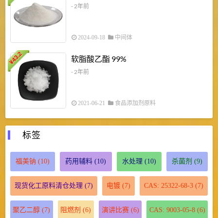
- 2年前
2024-09-18
中间体
43.2
3
软脂酸乙酯 99%
¥
¥
- 2年前
2021-06-21
食品添加剂原料
标签
福美钠
(10)
药用辅料
(10)
水处理
(10)
杀菌剂
(9)
现货化工原料清仓处理
(7)
电镀
(7)
CAS: 25322-68-3
(7)
聚乙二醇
(7)
阻燃剂
(6)
演讲比赛
(6)
CAS: 9003-05-8
(6)