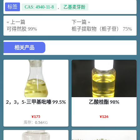
标签
CAS: 4940-11-8
,
乙基麦芽酚
« 上一篇
下一篇 »
可得然胶 99%
栀子提取物（栀子苷） 75%
相关产品
2，3，5-三甲基吡嗪 99.5%
乙酸桂酯 98%
¥
175
¥
126
库存：
0.56
KG