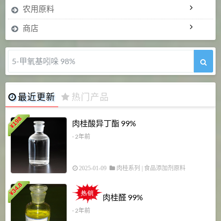
农用原料
商店
5-甲氧基吲哚 98%
最近更新
热门产品
198
肉桂酸异丁酯 99%
¥
- 2年前
2025-01-09
肉桂系列
|
食品添加剂原料
34.8
2
¥
肉桂醛 99%
- 2年前