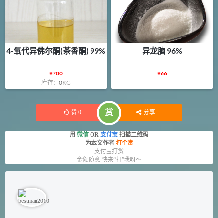
4-氧代异佛尔酮(茶香酮) 99%
异龙脑 96%
¥
700
¥
66
库存：
0
KG
赏
赞
0
分享
用
微信
OR
支付宝
扫描二维码
为本文作者
打个赏
支付宝打赏
金额随意 快来“打”我呀～