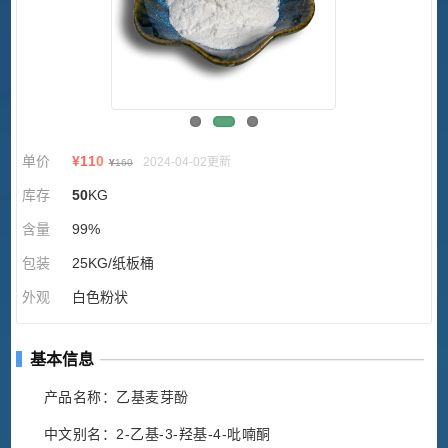
单价
¥
110
2024-04-02更新
¥
160
库存
50
KG
含量
99%
包装
25KG/纸板桶
外观
白色粉状
基本信息
产品名称：乙基麦芽酚
中文别名：2-乙基-3-羟基-4-吡喃酮