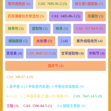
聚丙烯酰胺
(6)
CAS: 7695-91-2
(5)
维生素E醋酸酯
(5)
药用薄膜包衣预混剂
(5)
CAS: 1405-86-3
(5)
杀菌剂
(5)
除草剂
(5)
提取物
(5)
除草
(5)
CAS: 557-04-0
(5)
硬脂酸镁
(5)
水处理
(5)
2
(4)
紫外线吸收剂
(4)
茶皂素
(4)
CAS: 8047-15-2
(4)
甘草提取物
(4)
中秋节
(4)
国庆节
(4)
CAS: 348-67-4 (0)
2-氯甲基-4-(3-甲氧基丙氧基)-3-甲基吡啶盐酸盐 (0)
4-(1-(2，3-二甲基苯基)乙基)-1H-咪唑 (0)
CAS: 7647-14-5 (0)
壬酸 (0)
CAS: 1596-84-5 (1)
d-α-醋酸生育酚 (0)