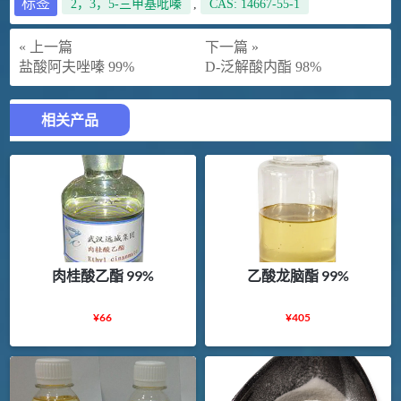
标签
2，3，5-三甲基吡嗪
,
CAS: 14667-55-1
« 上一篇
下一篇 »
盐酸阿夫唑嗪 99%
D-泛解酸内酯 98%
相关产品
肉桂酸乙酯 99%
乙酸龙脑酯 99%
¥
66
¥
405