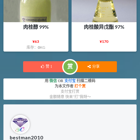
肉桂醇 99%
肉桂酸异戊酯 97%
¥
63
¥
170
库存：
0
KG
赏
赞
1
分享
用
微信
OR
支付宝
扫描二维码
为本文作者
打个赏
支付宝打赏
金额随意 快来“打”我呀～
bestman2010