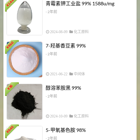
6
144
青霉素钾工业盐 99% 1588u/mg
¥
¥
- 2年前
2024-08-09
化工原料
960
7-羟基香豆素 99%
¥
- 2年前
2021-06-22
中间体
1
36
醇溶苯胺黑 99%
¥
¥
- 2年前
2024-10-09
化工原料
840
4
5-甲氧基色胺 98%
¥
- 2年前