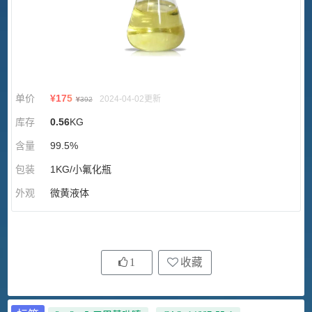
单价
¥
175
2024-04-02更新
¥
392
库存
0.56
KG
含量
99.5%
包装
1KG/小氟化瓶
外观
微黄液体
1
收藏