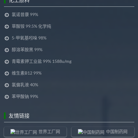
化工原料
氯诺昔康 99%
草酸铵 99.5% 化学纯
5-甲氧基吲哚 98%
醇溶苯胺黑 99%
青霉素钾工业盐 99% 1588u/mg
维生素B12 99%
氯偏乳液 40%
苯甲酸钠 99%
友情链接
世界工厂网
中国制药网