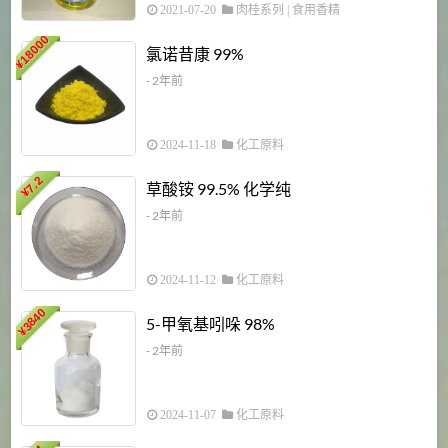
2021-07-20
肉桂系列
|
食用香精
18000
1
氯诺昔康 99%
¥
- 2年前
2024-11-18
化工原料
7.2
草酸铵 99.5% 化学纯
¥
- 2年前
2024-11-12
化工原料
3840
5-甲氧基吲哚 98%
¥
- 2年前
2024-11-07
化工原料