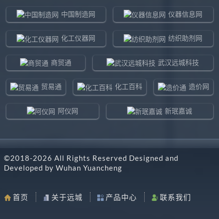
中国制造网
仪器信息网
化工仪器网
纺织助剂网
商贸通
武汉远城科技
贸易通
化工百科
造价网
阿仪网
新珉嘉诚
环球贸易网
960化工网
©2018-
2026
All Rights Reserved Designed and
东北制造网
药智通
Developed by
Wuhan Yuancheng
搜了网
八方资源网
首页
关于远城
产品中心
联系我们
马可波罗网
阿仪网远城科技