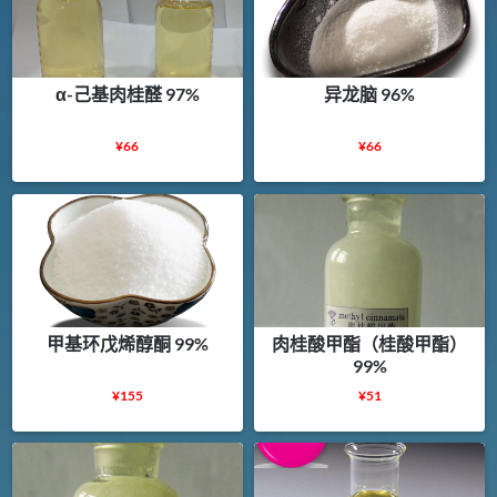
α-己基肉桂醛 97%
异龙脑 96%
¥
66
¥
66
甲基环戊烯醇酮 99%
肉桂酸甲酯（桂酸甲酯）
99%
¥
155
¥
51