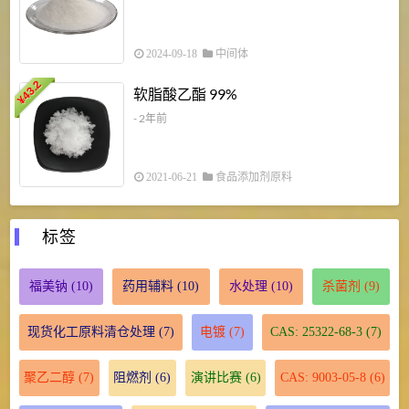
2024-09-18
中间体
43.2
3
软脂酸乙酯 99%
¥
¥
- 2年前
2021-06-21
食品添加剂原料
标签
福美钠
(10)
药用辅料
(10)
水处理
(10)
杀菌剂
(9)
现货化工原料清仓处理
(7)
电镀
(7)
CAS: 25322-68-3
(7)
聚乙二醇
(7)
阻燃剂
(6)
演讲比赛
(6)
CAS: 9003-05-8
(6)