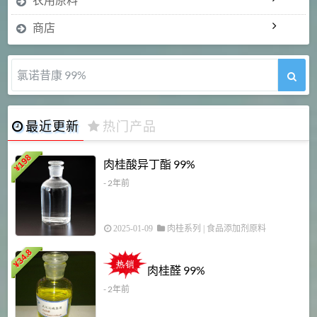
商店
氯诺昔康 99%
最近更新
热门产品
198
肉桂酸异丁酯 99%
¥
- 2年前
2025-01-09
肉桂系列
|
食品添加剂原料
34.8
2
¥
肉桂醛 99%
- 2年前