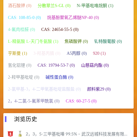
酒石酸钾 (0)
分散翠兰S-GL (0)
N-甲基吡咯烷酮 (1)
CAS: 108-85-0 (0)
烷基酚聚氧乙烯醚NP-40 (0)
4-氟肉桂醛 (0)
CAS: 24654-55-5 (0)
L-精氨酸 L-天门冬氨酸 (1)
焦磷酸钾 (0)
钆特酸葡胺 (0)
亨斯曼 (1)
3-羟基丙腈 (0)
A5丙醇 (0)
920 (1)
氢化铝锂 (0)
CAS: 19794-53-7 (0)
山慈菇内酯 (0)
2-羟甲基吡啶 (0)
碱性蛋白酶 (0)
2-氯甲基-3，4-二甲氧基吡啶盐酸盐 (0)
颜料紫29 (0)
2，4-二氯-5-氟苯甲酰氯 (0)
CAS: 60-27-5 (0)
浏览历史
2，3，5-三甲基吡嗪 99.5% – 武汉远城科技发展有限公司