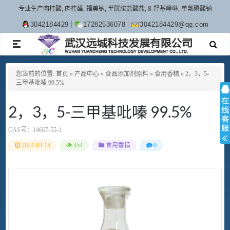
专业生产肉桂酸, 肉桂醛, 福美钠, 半胱胺盐酸盐, 8-羟基喹啉, 单氟磷酸钠
3042184429
17282536078
3042184429@qq.com
TOGGLE
NAVIGATION
您当前的位置:
首页
»
产品中心
»
食品添加剂原料
»
食用香精
»
2，3，5-
三甲基吡嗪 99.5%
2，3，5-三甲基吡嗪 99.5%
CAS号：
14667-55-1
2024-03-14
454
食用香精
0