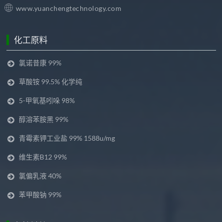
www.yuanchengtechnology.com
化工原料
氯诺昔康 99%
草酸铵 99.5% 化学纯
5-甲氧基吲哚 98%
醇溶苯胺黑 99%
青霉素钾工业盐 99% 1588u/mg
维生素B12 99%
氯偏乳液 40%
苯甲酸钠 99%