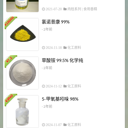
2021-07-20
肉桂系列
|
食用香精
18000
1
氯诺昔康 99%
¥
- 2年前
2024-11-18
化工原料
7.2
草酸铵 99.5% 化学纯
¥
- 2年前
2024-11-12
化工原料
3840
5-甲氧基吲哚 98%
¥
- 2年前
2024-11-07
化工原料