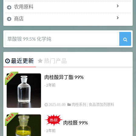
农用原料
商店
草酸铵 99.5% 化学纯
最近更新
热门产品
198
肉桂酸异丁酯 99%
¥
- 2年前
2025-01-09
肉桂系列
|
食品添加剂原料
34.8
2
¥
肉桂醛 99%
- 2年前