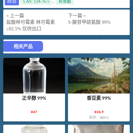
标签
CAS: 124-76-5
,
异龙脑
« 上一篇
下一篇 »
盐酸林可霉素 林可霉素
S-腺苷甲硫氨酸 99%
≥82.5% 仅供出口
相关产品
正辛醇 99%
香豆素 99%
¥
47
¥
26.9
库存：
42
KG