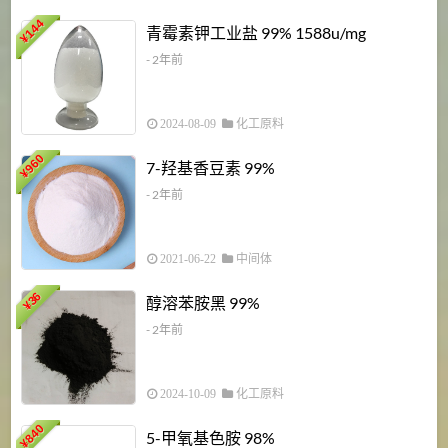
6
144
青霉素钾工业盐 99% 1588u/mg
¥
¥
- 2年前
2024-08-09
化工原料
960
7-羟基香豆素 99%
¥
- 2年前
2021-06-22
中间体
1
36
醇溶苯胺黑 99%
¥
¥
- 2年前
2024-10-09
化工原料
840
4
5-甲氧基色胺 98%
¥