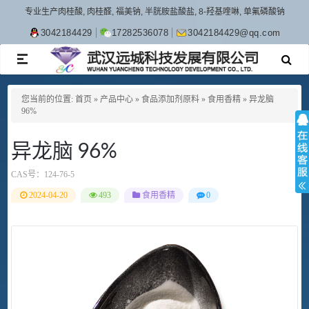
专业生产肉桂酸, 肉桂醛, 福美钠, 半胱胺盐酸盐, 8-羟基喹啉, 单氟磷酸钠
3042184429
17282536078
3042184429@qq.com
TOGGLE
NAVIGATION
您当前的位置:
首页
»
产品中心
»
食品添加剂原料
»
食用香精
»
异龙脑
96%
异龙脑 96%
CAS号：
124-76-5
2024-04-20
493
食用香精
0