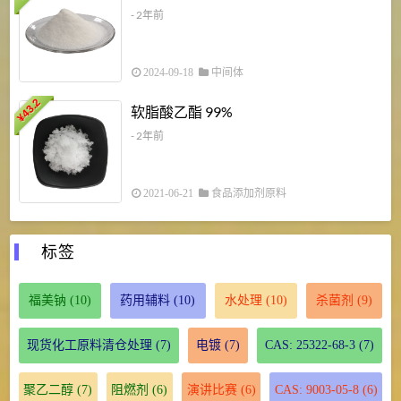
- 2年前
2024-09-18
中间体
43.2
3
软脂酸乙酯 99%
¥
¥
- 2年前
2021-06-21
食品添加剂原料
标签
福美钠
(10)
药用辅料
(10)
水处理
(10)
杀菌剂
(9)
现货化工原料清仓处理
(7)
电镀
(7)
CAS: 25322-68-3
(7)
聚乙二醇
(7)
阻燃剂
(6)
演讲比赛
(6)
CAS: 9003-05-8
(6)