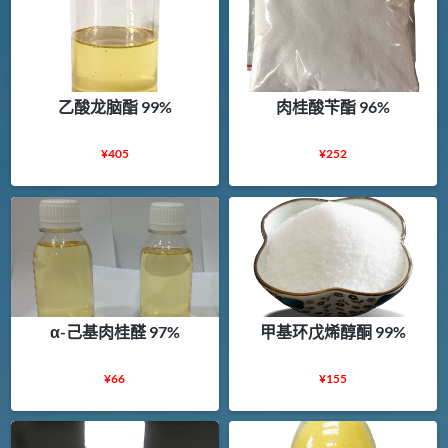
乙酸龙脑酯 99%
肉桂酸苄酯 96%
¥
405
¥
252
α-己基肉桂醛 97%
甲基环戊烯醇酮 99%
¥
66
¥
155