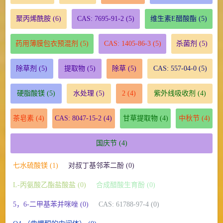
聚丙烯酰胺
(6)
CAS: 7695-91-2
(5)
维生素E醋酸酯
(5)
药用薄膜包衣预混剂
(5)
CAS: 1405-86-3
(5)
杀菌剂
(5)
除草剂
(5)
提取物
(5)
除草
(5)
CAS: 557-04-0
(5)
硬脂酸镁
(5)
水处理
(5)
2
(4)
紫外线吸收剂
(4)
茶皂素
(4)
CAS: 8047-15-2
(4)
甘草提取物
(4)
中秋节
(4)
国庆节
(4)
七水硫酸镁 (1)
对叔丁基邻苯二酚 (0)
L-丙氨酸乙酯盐酸盐 (0)
合成醋酸生育酚 (0)
5，6-二甲基苯并咪唑 (0)
CAS: 61788-97-4 (0)