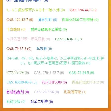
Q4 （曲螺酮的中间体） (0)
1，8-二氮杂双环[5.4.0]十一碳-7-烯 (0)
CAS: 696-44-6 (0)
CAS: 120-12-7 (0)
黄芪甲苷 (0)
四氢化邻苯二甲酸酐 (0)
卡龙酸酐 (0)
耐冲击级聚苯乙烯粒 (0)
N-羟乙基邻苯二甲酰亚胺 (0)
CAS: 556-82-1 (0)
CAS: 79-37-8 (0)
草铵膦 (0)
2-((3aR，4S，6R，6aS)-6-氨基-2，2-二甲基四氢-3aH-环戊[D]并
[1，3]二氧戊环-4-基氧基)乙醇 L-酒石酸盐 (0)
红花籽油粉 (0)
CAS: 27043-22-7 (0)
CAS: 73-24-5 (0)
CAS: 65039-08-9 (0)
PolyTHF3000 (0)
微晶纤维素PH102 (0)
有机粘合剂 (0)
CAS: 79-77-6 (0)
乳酸薄荷脂 (1)
右旋泛醇 (0)
对苯二甲酸 (0)