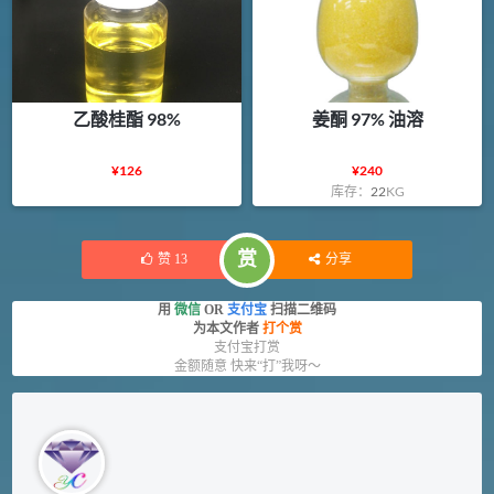
乙酸桂酯 98%
姜酮 97% 油溶
¥
126
¥
240
库存：
22
KG
赏
赞
13
分享
用
微信
OR
支付宝
扫描二维码
为本文作者
打个赏
支付宝打赏
金额随意 快来“打”我呀～