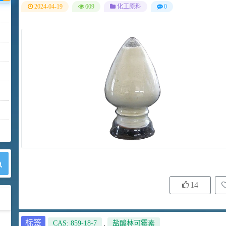
2024-04-19
609
化工原料
0
14
标签
CAS: 859-18-7
,
盐酸林可霉素
42