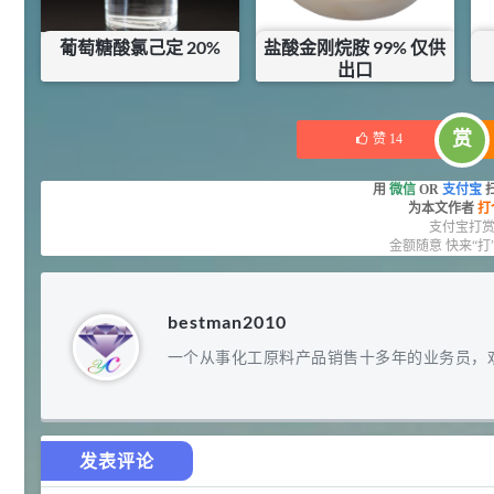
92
对甲氧基苯甲醛（茴香醛）
5
¥
葡萄糖酸氯己定 20%
盐酸金刚烷胺 99% 仅供
99.5%
出口
浏览量 - 1.89w
¥
33
¥
60
2021-06-19
化工原料
库存：
1.3
KG
赏
赞
14
69.6
S-羧甲基-L-半胱氨酸(羧甲司坦)
6
¥
用
微信
OR
支付宝
98.5%
为本文作者
打
浏览量 - 1.72w
支付宝打
金额随意 快来“打
2021-05-30
化工原料
27
抗氧剂BHT 99.5%
7
¥
bestman2010
浏览量 - 1.64w
一个从事化工原料产品销售十多年的业务员，
2021-05-25
食品添加剂原料
11.25
D-异抗坏血酸钠 98%
8
¥
发表评论
浏览量 - 1.55w