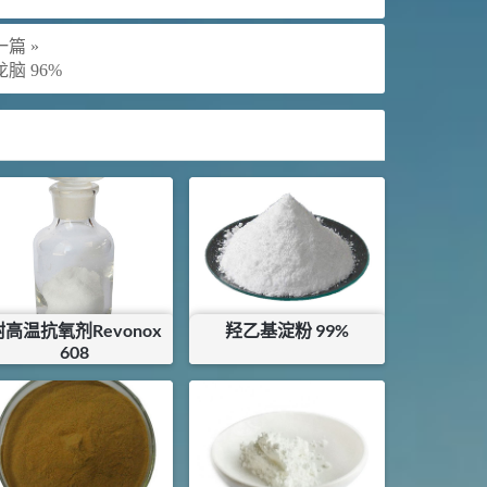
篇 »
脑 96%
耐高温抗氧剂Revonox
羟乙基淀粉 99%
608
¥
260
¥
192
库存：
37.8
KG