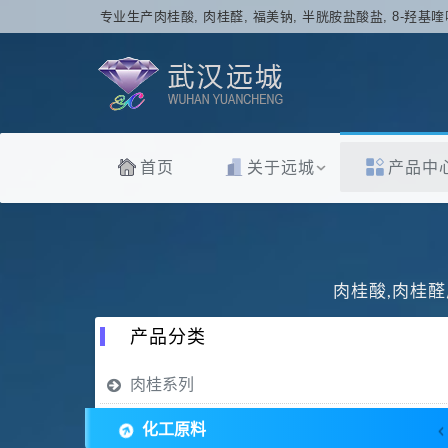
专业生产肉桂酸, 肉桂醛, 福美钠, 半胱胺盐酸盐, 8-羟基喹
首页
关于远城
产品中
肉桂酸,肉桂醛
产品分类
肉桂系列
化工原料