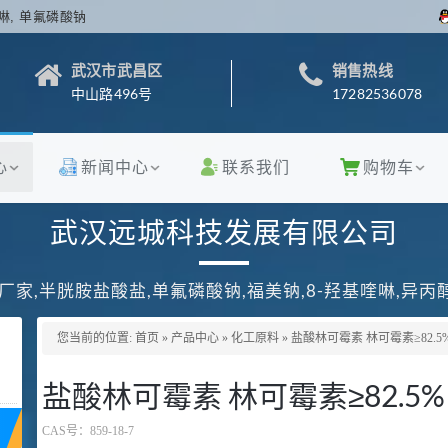
啉, 单氟磷酸钠
武汉市武昌区
销售热线
中山路496号
17282536078
心
新闻中心
联系我们
购物车
武汉远城科技发展有限公司
厂家,半胱胺盐酸盐,单氟磷酸钠,福美钠,8-羟基喹啉,异
您当前的位置:
首页
»
产品中心
»
化工原料
»
盐酸林可霉素 林可霉素≥82.5
盐酸林可霉素 林可霉素≥82.5
CAS号：
859-18-7