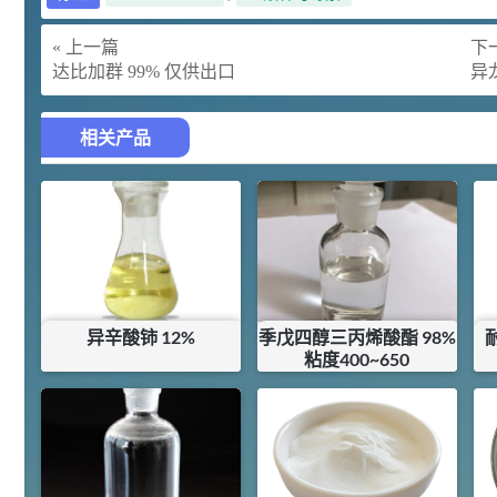
胍基乙酸 98%
1
¥
浏览量 - 10w+
« 上一篇
下一
达比加群 99% 仅供出口
异龙
2021-05-25
饲料添加剂原料
253
乙酸橙花酯 99%
2
相关产品
¥
浏览量 - 5.51w
2021-06-17
化工原料
145
多效唑 90%
3
¥
浏览量 - 4.4w
异辛酸铈 12%
季戊四醇三丙烯酸酯 98%
2021-07-07
植物生长调节剂
粘度400~650
¥
39
¥
59
29
N-羟甲基丙烯酰胺 98% NMA
4
¥
库存：
0
KG
浏览量 - 1.98w
2021-06-22
化工原料