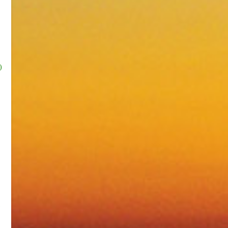
)
)
)