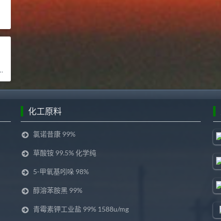
化工原料
氯诺昔康 99%
草酸铵 99.5% 化学纯
5-甲氧基吲哚 98%
醇溶苯胺黑 99%
青霉素钾工业盐 99% 1588u/mg