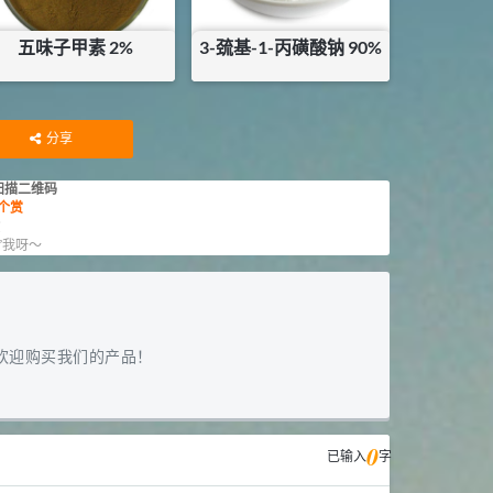
五味子甲素 2%
3-巯基-1-丙磺酸钠 90%
¥
700
¥
600
库存：
20
KG
分享
扫描二维码
个赏
赏
”我呀～
欢迎购买我们的产品！
0
已输入
字