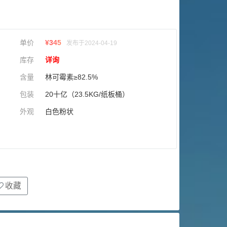
单价
¥
345
发布于2024-04-19
库存
详询
含量
林可霉素≥82.5%
包装
20十亿（23.5KG/纸板桶）
外观
白色粉状
收藏