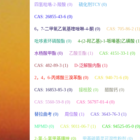
四氢吡咯-2-羧酸 (0)
硫化剂TCY (0)
CAS: 26855-43-6 (0)
6，7-二甲氧乙氧基喹唑啉-4-酮 (0)
CAS: 705-86-2 (1
吡哆素环磷酸酯 (0)
4-(2-羟乙基)-1-哌嗪基]乙磺酸 (1
水杨酸甲酯 (0)
乙酸壬酯 (1)
CAS: 4151-33-1 (0)
CAS: 482-89-3 (1)
D-泛解酸内酯 (1)
2，4，6-丙烯酸三溴苯酯 (0)
CAS: 940-71-6 (0)
CAS: 16853-85-3 (0)
接枝胶 (0)
醋酸钙 (0)
CAS: 5560-59-8 (0)
CAS: 56797-01-4 (0)
替拉曲考 (0)
周位酸 (1)
CAS: 3643-76-3 (1)
MPMD (0)
CAS: 9011-06-7 (1)
CAS: 94525-05-0 (0
2-氯-5-氯甲基噻唑 (0)
甲基硫菌灵可湿性粉剂 (0)