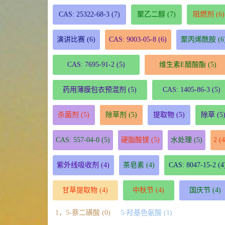
CAS: 25322-68-3
(7)
聚乙二醇
(7)
阻燃剂
(6)
演讲比赛
(6)
CAS: 9003-05-8
(6)
聚丙烯酰胺
(6
CAS: 7695-91-2
(5)
维生素E醋酸酯
(5)
药用薄膜包衣预混剂
(5)
CAS: 1405-86-3
(5)
杀菌剂
(5)
除草剂
(5)
提取物
(5)
除草
(5
CAS: 557-04-0
(5)
硬脂酸镁
(5)
水处理
(5)
2
(4
紫外线吸收剂
(4)
茶皂素
(4)
CAS: 8047-15-2
(4
甘草提取物
(4)
中秋节
(4)
国庆节
(4)
1，5-萘二磺酸 (0)
5-羟基色氨酸 (1)