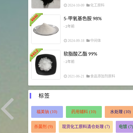
2024-10-09
化工原料
840
5-甲氧基色胺 98%
¥
- 2年前
2024-09-18
中间体
43.2
软脂酸乙酯 99%
¥
- 2年前
2021-06-21
食品添加剂原料
标签
福美钠
(10)
药用辅料
(10)
水处理
(10)
杀菌剂
(9)
现货化工原料清仓处理
(7)
电镀
(7