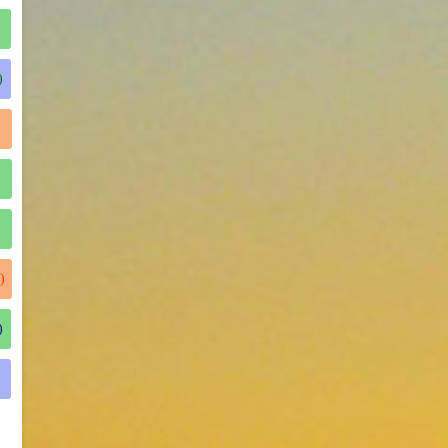
)
)
)
)