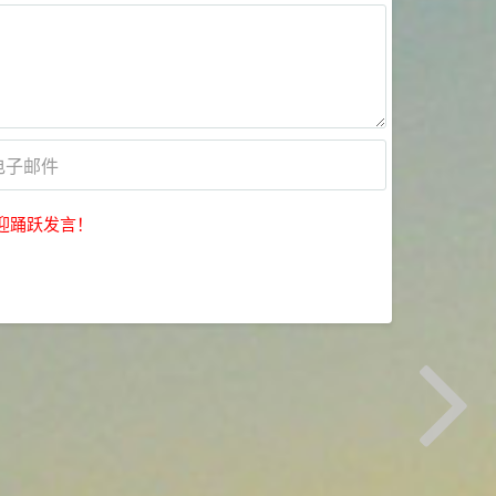
迎踊跃发言！