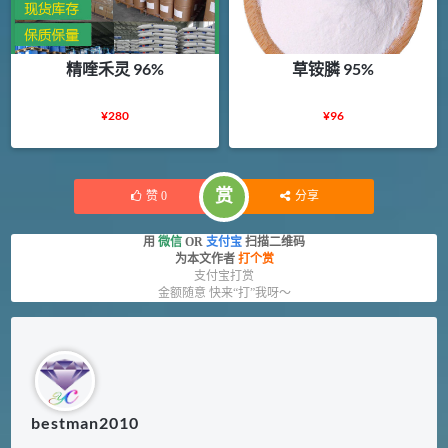
精喹禾灵 96%
草铵膦 95%
¥
280
¥
96
赏
赞
0
分享
用
微信
OR
支付宝
扫描二维码
为本文作者
打个赏
支付宝打赏
金额随意 快来“打”我呀～
bestman2010