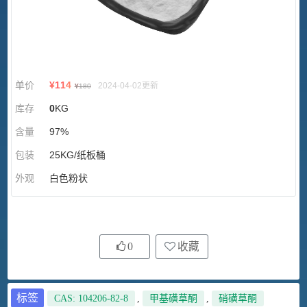
单价
¥
114
2024-04-02更新
¥
180
库存
0
KG
含量
97%
包装
25KG/纸板桶
外观
白色粉状
0
收藏
标签
CAS: 104206-82-8
,
甲基磺草酮
,
硝磺草酮