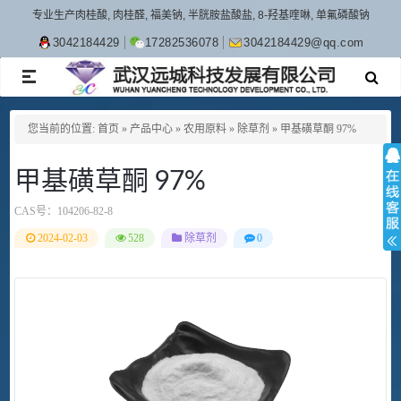
专业生产肉桂酸, 肉桂醛, 福美钠, 半胱胺盐酸盐, 8-羟基喹啉, 单氟磷酸钠
3042184429
17282536078
3042184429@qq.com
TOGGLE
NAVIGATION
您当前的位置:
首页
»
产品中心
»
农用原料
»
除草剂
»
甲基磺草酮 97%
甲基磺草酮 97%
CAS号：
104206-82-8
2024-02-03
528
除草剂
0