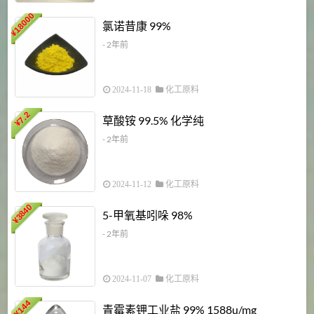
18000
1
氯诺昔康 99%
¥
- 2年前
2024-11-18
化工原料
7.2
草酸铵 99.5% 化学纯
¥
- 2年前
2024-11-12
化工原料
3840
5-甲氧基吲哚 98%
¥
- 2年前
2024-11-07
化工原料
6
144
青霉素钾工业盐 99% 1588u/mg
¥