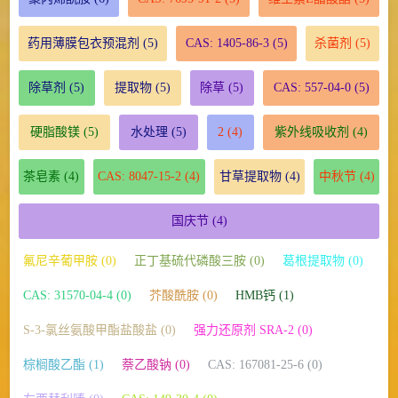
药用薄膜包衣预混剂
(5)
CAS: 1405-86-3
(5)
杀菌剂
(5)
除草剂
(5)
提取物
(5)
除草
(5)
CAS: 557-04-0
(5)
硬脂酸镁
(5)
水处理
(5)
2
(4)
紫外线吸收剂
(4)
茶皂素
(4)
CAS: 8047-15-2
(4)
甘草提取物
(4)
中秋节
(4)
国庆节
(4)
氟尼辛葡甲胺 (0)
正丁基硫代磷酸三胺 (0)
葛根提取物 (0)
CAS: 31570-04-4 (0)
芥酸酰胺 (0)
HMB钙 (1)
S-3-氯丝氨酸甲酯盐酸盐 (0)
强力还原剂 SRA-2 (0)
棕榈酸乙酯 (1)
萘乙酸钠 (0)
CAS: 167081-25-6 (0)