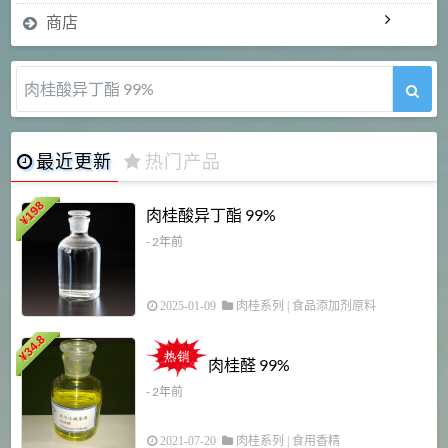
商店
肉桂醛 99%
最近更新
热门产品
198
肉桂酸异丁酯 99%
¥
- 2年前
2025-01-09
肉桂系列
|
食品添加剂原料
34.8
2
¥
肉桂醛 99%
- 2年前
2021-07-20
肉桂系列
|
食用香精