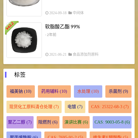
2024-09-18
中间体
43.2
3
软脂酸乙酯 99%
¥
¥
- 2年前
2021-06-21
食品添加剂原料
标签
福美钠
(10)
药用辅料
(10)
水处理
(10)
杀菌剂
(9)
现货化工原料清仓处理
(7)
电镀
(7)
CAS: 25322-68-3
(7)
聚乙二醇
(7)
阻燃剂
(6)
演讲比赛
(6)
CAS: 9003-05-8
(6)
聚丙烯酰胺
(6)
CAS: 7695-91-2
(5)
维生素E醋酸酯
(5)