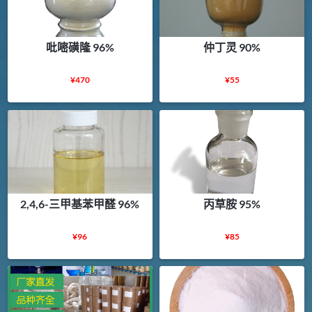
吡嘧磺隆 96%
仲丁灵 90%
¥
470
¥
55
2,4,6-三甲基苯甲醛 96%
丙草胺 95%
¥
96
¥
85