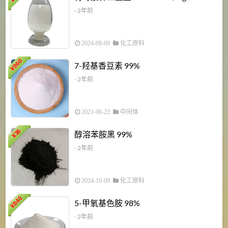
¥
- 2年前
2024-08-09
化工原料
960
7-羟基香豆素 99%
¥
- 2年前
2021-06-22
中间体
1
36
醇溶苯胺黑 99%
¥
¥
- 2年前
2024-10-09
化工原料
840
4
5-甲氧基色胺 98%
¥
- 2年前