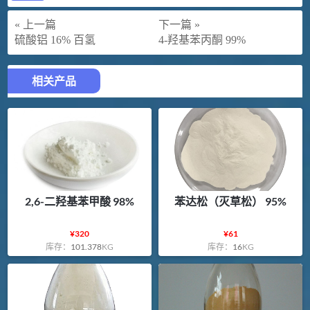
« 上一篇
下一篇 »
硫酸铝 16% 百氢
4-羟基苯丙酮 99%
相关产品
2,6-二羟基苯甲酸 98%
苯达松（灭草松） 95%
¥
320
¥
61
库存：
101.378
KG
库存：
16
KG